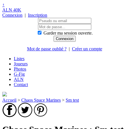
↑
ALN 40K
Connexion
|
Inscription
Garder ma session ouverte.
Mot de passe oublié ?
|
Créer un compte
Listes
Joueurs
Photos
G-Fig
ALN
Contact
Accueil
>
Chaos Space Marines
>
Sm test