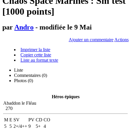
Chaos Space Marines : Sm test
[1000 points]
par
Andro
- modifiée le 9 Mai
Ajouter un commentaire
Actions
Imprimer la liste
Copier cette liste
Liste au format texte
Liste
Commentaires (
0
)
Photos (0)
Héros épiques
Abaddon le Fléau
270
M
E
SV
PV
CD
CO
5
5
2+/4++
9
5+
4