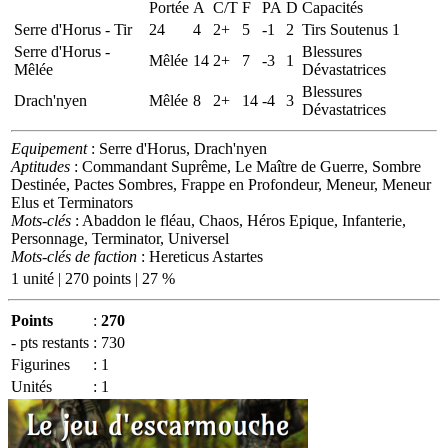
Portée
A
C/T
F
PA
D
Capacités
Serre d'Horus - Tir
24
4
2+
5
-1
2
Tirs Soutenus 1
Serre d'Horus -
Blessures
Mêlée
14
2+
7
-3
1
Mêlée
Dévastatrices
Blessures
Drach'nyen
Mêlée
8
2+
14
-4
3
Dévastatrices
Equipement
: Serre d'Horus, Drach'nyen
Aptitudes
: Commandant Suprême, Le Maître de Guerre, Sombre
Destinée, Pactes Sombres, Frappe en Profondeur, Meneur, Meneur
Elus et Terminators
Mots-clés
: Abaddon le fléau, Chaos, Héros Epique, Infanterie,
Personnage, Terminator, Universel
Mots-clés de faction
: Hereticus Astartes
1 unité | 270 points | 27 %
Points
:
270
- pts restants
:
730
Figurines
:
1
Unités
:
1