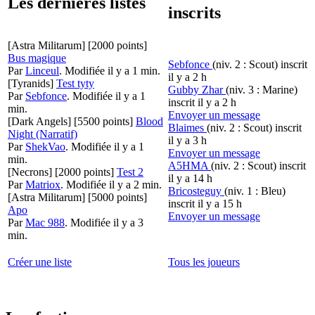
Les dernières listes
inscrits
[Astra Militarum]
[2000 points]
Bus magique
Sebfonce
(niv. 2 : Scout)
inscrit
Par
Linceul
.
Modifiée il y a 1 min.
il y a 2 h
[Tyranids]
Test tyty
Gubby Zhar
(niv. 3 : Marine)
Par
Sebfonce
.
Modifiée il y a 1
inscrit il y a 2 h
min.
Envoyer un message
[Dark Angels]
[5500 points]
Blood
Blaimes
(niv. 2 : Scout)
inscrit
Night (Narratif)
il y a 3 h
Par
ShekVao
.
Modifiée il y a 1
Envoyer un message
min.
A5HMA
(niv. 2 : Scout)
inscrit
[Necrons]
[2000 points]
Test 2
il y a 14 h
Par
Matriox
.
Modifiée il y a 2 min.
Bricosteguy
(niv. 1 : Bleu)
[Astra Militarum]
[5000 points]
inscrit il y a 15 h
Apo
Envoyer un message
Par
Mac 988
.
Modifiée il y a 3
min.
Créer une liste
Tous les joueurs