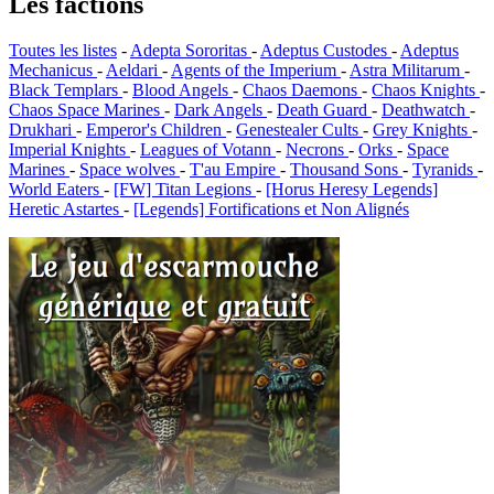
Les factions
Toutes les listes
-
Adepta Sororitas
-
Adeptus Custodes
-
Adeptus
Mechanicus
-
Aeldari
-
Agents of the Imperium
-
Astra Militarum
-
Black Templars
-
Blood Angels
-
Chaos Daemons
-
Chaos Knights
-
Chaos Space Marines
-
Dark Angels
-
Death Guard
-
Deathwatch
-
Drukhari
-
Emperor's Children
-
Genestealer Cults
-
Grey Knights
-
Imperial Knights
-
Leagues of Votann
-
Necrons
-
Orks
-
Space
Marines
-
Space wolves
-
T'au Empire
-
Thousand Sons
-
Tyranids
-
World Eaters
-
[FW] Titan Legions
-
[Horus Heresy Legends]
Heretic Astartes
-
[Legends] Fortifications et Non Alignés