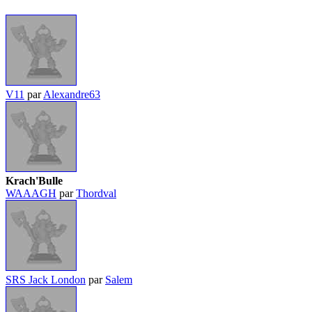
V11
par
Alexandre63
Krach'Bulle
WAAAGH
par
Thordval
SRS Jack London
par
Salem