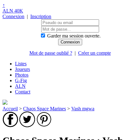
↑
ALN 40K
Connexion
|
Inscription
Garder ma session ouverte.
Mot de passe oublié ?
|
Créer un compte
Listes
Joueurs
Photos
G-Fig
ALN
Contact
Accueil
>
Chaos Space Marines
>
Vash mgwa