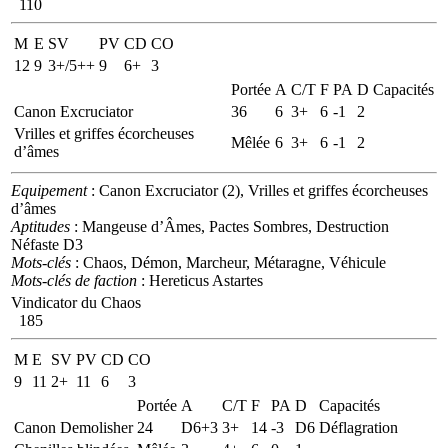
110
M
E
SV
PV
CD
CO
12
9
3+/5++
9
6+
3
Portée
A
C/T
F
PA
D
Capacités
Canon Excruciator
36
6
3+
6
-1
2
Vrilles et griffes écorcheuses
Mêlée
6
3+
6
-1
2
d’âmes
Equipement
: Canon Excruciator (2), Vrilles et griffes écorcheuses
d’âmes
Aptitudes
: Mangeuse d’Âmes, Pactes Sombres, Destruction
Néfaste D3
Mots-clés
: Chaos, Démon, Marcheur, Métaragne, Véhicule
Mots-clés de faction
: Hereticus Astartes
Vindicator du Chaos
185
M
E
SV
PV
CD
CO
9
11
2+
11
6
3
Portée
A
C/T
F
PA
D
Capacités
Canon Demolisher
24
D6+3
3+
14
-3
D6
Déflagration