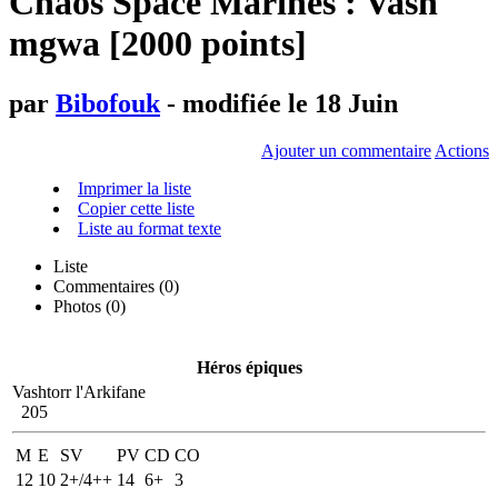
Chaos Space Marines : Vash
mgwa [2000 points]
par
Bibofouk
- modifiée le 18 Juin
Ajouter un commentaire
Actions
Imprimer la liste
Copier cette liste
Liste au format texte
Liste
Commentaires (
0
)
Photos (0)
Héros épiques
Vashtorr l'Arkifane
205
M
E
SV
PV
CD
CO
12
10
2+/4++
14
6+
3