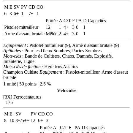
M
E
SV
PV
CD
CO
6
3
6+
1
7+
1
Portée
A
C/T
F
PA
D
Capacités
Pistolet-mitrailleur
12
1
4+
3
0
1
Arme d'assaut brutale
Mêlée
2
4+
3
0
1
Equipement
: Pistolet-mitrailleur (9), Arme d'assaut brutale (9)
Aptitudes
: Pour les Dieux Sombres, Pactes Sombres
Mots-clés
: Bande de Cultistes, Chaos, Damnés, Explosifs,
Infanterie, Ligne
Mots-clés de faction
: Hereticus Astartes
Champion Cultiste
Equipement
: Pistolet-mitrailleur, Arme d'assaut
brutale
1 unité | 50 points | 2.5 %
Véhicules
[3X]
Ferrocentaurus
175
M
E
SV
PV
CD
CO
8
10
3+/5++
12
6+
3
Portée
A
C/T
F
PA
D
Capacités