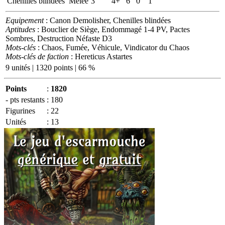
Chenilles blindées
Mêlée
3
4+
6
0
1
Equipement
: Canon Demolisher, Chenilles blindées
Aptitudes
: Bouclier de Siège, Endommagé 1-4 PV, Pactes
Sombres, Destruction Néfaste D3
Mots-clés
: Chaos, Fumée, Véhicule, Vindicator du Chaos
Mots-clés de faction
: Hereticus Astartes
9 unités | 1320 points | 66 %
Points
:
1820
- pts restants
:
180
Figurines
:
22
Unités
:
13