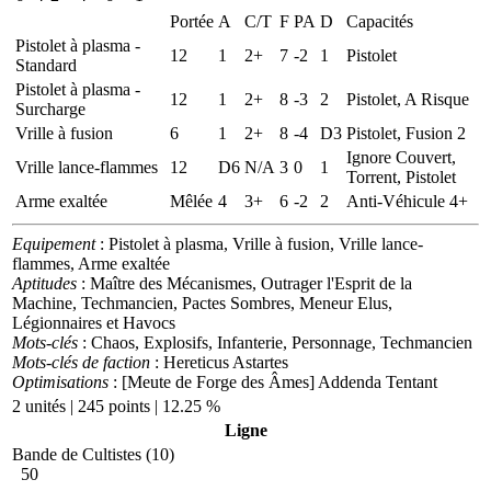
Portée
A
C/T
F
PA
D
Capacités
Pistolet à plasma -
12
1
2+
7
-2
1
Pistolet
Standard
Pistolet à plasma -
12
1
2+
8
-3
2
Pistolet, A Risque
Surcharge
Vrille à fusion
6
1
2+
8
-4
D3
Pistolet, Fusion 2
Ignore Couvert,
Vrille lance-flammes
12
D6
N/A
3
0
1
Torrent, Pistolet
Arme exaltée
Mêlée
4
3+
6
-2
2
Anti-Véhicule 4+
Equipement
: Pistolet à plasma, Vrille à fusion, Vrille lance-
flammes, Arme exaltée
Aptitudes
: Maître des Mécanismes, Outrager l'Esprit de la
Machine, Techmancien, Pactes Sombres, Meneur Elus,
Légionnaires et Havocs
Mots-clés
: Chaos, Explosifs, Infanterie, Personnage, Techmancien
Mots-clés de faction
: Hereticus Astartes
Optimisations
: [Meute de Forge des Âmes] Addenda Tentant
2 unités | 245 points | 12.25 %
Ligne
Bande de Cultistes (10)
50