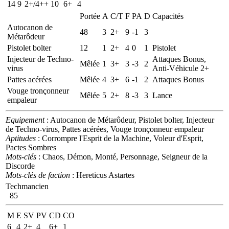
14
9
2+/4++
10
6+
4
Portée
A
C/T
F
PA
D
Capacités
Autocanon de
48
3
2+
9
-1
3
Métarôdeur
Pistolet bolter
12
1
2+
4
0
1
Pistolet
Injecteur de Techno-
Attaques Bonus,
Mêlée
1
3+
3
-3
2
virus
Anti-Véhicule 2+
Pattes acérées
Mêlée
4
3+
6
-1
2
Attaques Bonus
Vouge tronçonneur
Mêlée
5
2+
8
-3
3
Lance
empaleur
Equipement
: Autocanon de Métarôdeur, Pistolet bolter, Injecteur
de Techno-virus, Pattes acérées, Vouge tronçonneur empaleur
Aptitudes
: Corrompre l'Esprit de la Machine, Voleur d'Esprit,
Pactes Sombres
Mots-clés
: Chaos, Démon, Monté, Personnage, Seigneur de la
Discorde
Mots-clés de faction
: Hereticus Astartes
Techmancien
85
M
E
SV
PV
CD
CO
6
4
2+
4
6+
1