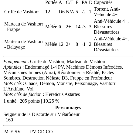
Portée
A
C/T
F
PA
D
Capacités
Torrent, Anti-
Griffe de Vashtorr
12
D6
N/A
5
-2
1
Véhicule 4+
Anti-Véhicule 4+,
Marteau de Vashtorr
Mêlée
6
2+
14
-3
3
Blessures
- Frappe
Dévastatrices
Anti-Véhicule 4+,
Marteau de Vashtorr
Mêlée
12
2+
8
-1
2
Blessures
- Balayage
Dévastatrices
Equipement
: Griffe de Vashtorr, Marteau de Vashtorr
Aptitudes
: Endommagé 1-4 PV, Machines Démons Inféodées,
Mécanismes Impies (Aura), Réordonner la Réalité, Pactes
Sombres, Destruction Néfaste D3, Frappe en Profondeur
Mots-clés
: Chaos, Démon, Monstre, Personnage, Vashtorr
L'Arkifane, Vol
Mots-clés de faction
: Hereticus Astartes
1 unité | 205 points | 10.25 %
Personnages
Seigneur de la Discorde sur Métarôdeur
160
M
E
SV
PV
CD
CO