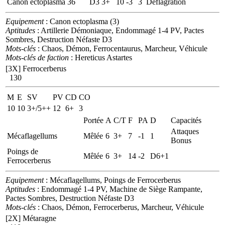
Canon ectoplasma
36
D3
3+
10
-3
3
Déflagration
Equipement
: Canon ectoplasma (3)
Aptitudes
: Artillerie Démoniaque, Endommagé 1-4 PV, Pactes
Sombres, Destruction Néfaste D3
Mots-clés
: Chaos, Démon, Ferrocentaurus, Marcheur, Véhicule
Mots-clés de faction
: Hereticus Astartes
[3X]
Ferrocerberus
130
M
E
SV
PV
CD
CO
10
10
3+/5++
12
6+
3
Portée
A
C/T
F
PA
D
Capacités
Attaques
Mécaflagellums
Mêlée
6
3+
7
-1
1
Bonus
Poings de
Mêlée
6
3+
14
-2
D6+1
Ferrocerberus
Equipement
: Mécaflagellums, Poings de Ferrocerberus
Aptitudes
: Endommagé 1-4 PV, Machine de Siège Rampante,
Pactes Sombres, Destruction Néfaste D3
Mots-clés
: Chaos, Démon, Ferrocerberus, Marcheur, Véhicule
[2X]
Métaragne