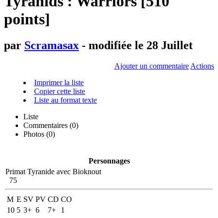
Tyranids : Warriors [510
points]
par
Scramasax
- modifiée le 28 Juillet
Ajouter un commentaire
Actions
Imprimer la liste
Copier cette liste
Liste au format texte
Liste
Commentaires (
0
)
Photos (0)
Personnages
Primat Tyranide avec Bioknout
75
M
E
SV
PV
CD
CO
10
5
3+
6
7+
1