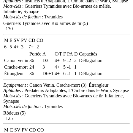
Aptitudes
: Instincts d'Adaptation, L'Ombre dans le Warp, Synapse
Mots-clés
: Guerriers Tyranides avec Bio-armes de mêlée,
Infanterie, Synapse
Mots-clés de faction
: Tyranides
Guerriers Tyranides avec Bio-armes de tir (5)
130
M
E
SV
PV
CD
CO
6
5
4+
3
7+
2
Portée
A
C/T
F
PA
D
Capacités
Canon venin
36
D3
4+
9
-2
2
Déflagration
Crache-mort
24
3
4+
5
-1
1
Étrangleur
36
D6+1
4+
6
-1
1
Déflagration
Equipement
: Canon Venin, Crache-mort (3), Étrangleur
Aptitudes
: Prédateurs Adaptables, L'Ombre dans le Warp, Synapse
Mots-clés
: Guerriers Tyranides avec Bio-armes de tir, Infanterie,
Synapse
Mots-clés de faction
: Tyranides
Rôdeurs (5)
125
M
E
SV
PV
CD
CO