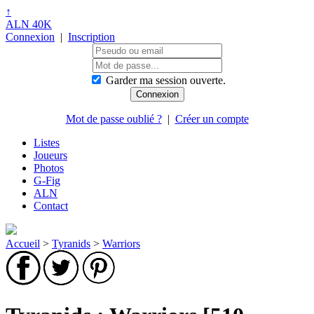
↑
ALN 40K
Connexion
|
Inscription
Garder ma session ouverte.
Mot de passe oublié ?
|
Créer un compte
Listes
Joueurs
Photos
G-Fig
ALN
Contact
Accueil
>
Tyranids
>
Warriors