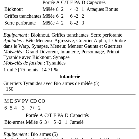
Portée
A
C/T
F
PA
D
Capacités
Bioknout
Mêlée
8
2+
4
-2
1
Attaques Bonus
Griffes tranchantes
Mêlée
6
2+
6
-2
2
Serre perforante
Mêlée
4
2+
8
-2
3
Equipement
: Bioknout, Griffes tranchantes, Serre perforante
Aptitudes
: Bête Meneuse Agressive, Guerrier Alpha, L'Ombre
dans le Warp, Synapse, Meneur, Meneur Gaunts et Guerriers
Mots-clés
: Grand Dévoreur, Infanterie, Personnage, Primat
Tyranide avec Bioknout, Synapse
Mots-clés de faction
: Tyranides
1 unité | 75 points | 14.71 %
Infanterie
Guerriers Tyranides avec Bio-armes de mêlée (5)
150
M
E
SV
PV
CD
CO
6
5
4+
3
7+
2
Portée
A
C/T
F
PA
D
Capacités
Bio-armes
Mêlée
6
3+
5
-2
1
Jumelé
Equipement
: Bio-armes (5)