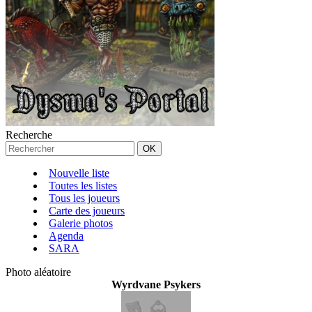
Recherche
Nouvelle liste
Toutes les listes
Tous les joueurs
Carte des joueurs
Galerie photos
Agenda
SARA
Photo aléatoire
Wyrdvane Psykers