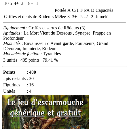
10
5
4+
3
8+
1
Portée
A
C/T
F
PA
D
Capacités
Griffes et dents de Rôdeurs
Mêlée
3
3+
5
-2
2
Jumelé
Equipement
: Griffes et serres de Rôdeurs (3)
Aptitudes
: La Mort Vient du Dessous , Synapse, Frappe en
Profondeur
Mots-clés
: Envahisseur d'Avant-garde, Fouisseurs, Grand
Dévoreur, Infanterie, Rôdeurs
Mots-clés de faction
: Tyranides
3 unités | 405 points | 79.41 %
Points
:
480
- pts restants
:
30
Figurines
:
16
Unités
:
4