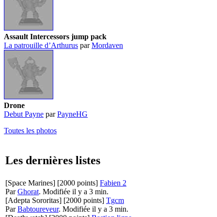
Assault Intercessors jump pack
La patrouille d’Arthurus
par
Mordaven
Drone
Debut Payne
par
PayneHG
Toutes les photos
Les dernières listes
[Space Marines]
[2000 points]
Fabien 2
Par
Ghorat
.
Modifiée il y a 3 min.
[Adepta Sororitas]
[2000 points]
Tgcm
Par
Babtoureveur
.
Modifiée il y a 3 min.