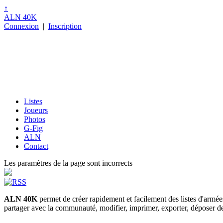
↑
ALN 40K
Connexion
|
Inscription
Listes
Joueurs
Photos
G-Fig
ALN
Contact
Les paramètres de la page sont incorrects
ALN 40K
permet de créer rapidement et facilement des listes d'armé
partager avec la communauté, modifier, imprimer, exporter, déposer des p