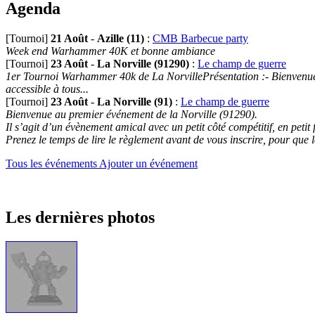
Agenda
[Tournoi]
21 Août
-
Azille (11)
:
CMB Barbecue party
Week end Warhammer 40K et bonne ambiance
[Tournoi]
23 Août
-
La Norville (91290)
:
Le champ de guerre
1er Tournoi Warhammer 40k de La NorvillePrésentation :- Bienvenue au
accessible à tous...
[Tournoi]
23 Août
-
La Norville (91)
:
Le champ de guerre
Bienvenue au premier événement de la Norville (91290).
Il s’agit d’un évènement amical avec un petit côté compétitif, en petit
Prenez le temps de lire le règlement avant de vous inscrire, pour que 
Tous les événements
Ajouter un événement
Les dernières photos