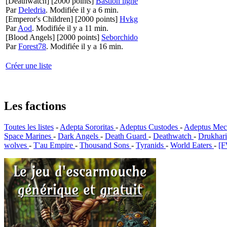
[Deathwatch]
[2000 points]
Bastion ligne
Par
Deledria
.
Modifiée il y a 6 min.
[Emperor's Children]
[2000 points]
Hvkg
Par
Aod
.
Modifiée il y a 11 min.
[Blood Angels]
[2000 points]
Seborchido
Par
Forest78
.
Modifiée il y a 16 min.
Créer une liste
Les factions
Toutes les listes
-
Adepta Sororitas
-
Adeptus Custodes
-
Adeptus Mec
Space Marines
-
Dark Angels
-
Death Guard
-
Deathwatch
-
Drukhar
wolves
-
T'au Empire
-
Thousand Sons
-
Tyranids
-
World Eaters
-
[F