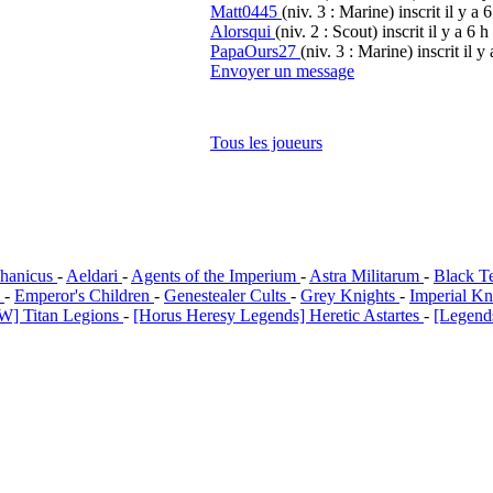
Matt0445
(niv. 3 : Marine)
inscrit il y a 
Alorsqui
(niv. 2 : Scout)
inscrit il y a 6 h
PapaOurs27
(niv. 3 : Marine)
inscrit il y
Envoyer un message
Tous les joueurs
hanicus
-
Aeldari
-
Agents of the Imperium
-
Astra Militarum
-
Black T
i
-
Emperor's Children
-
Genestealer Cults
-
Grey Knights
-
Imperial Kn
W] Titan Legions
-
[Horus Heresy Legends] Heretic Astartes
-
[Legends