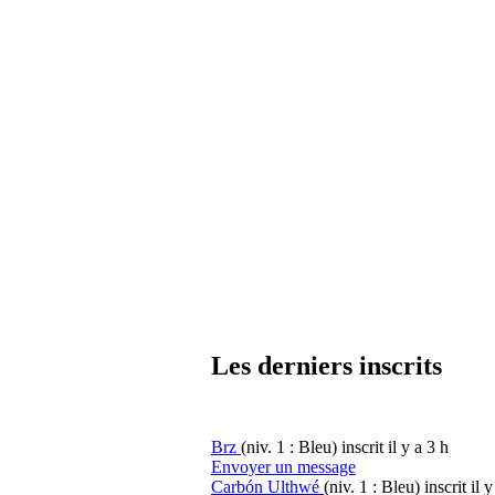
Les derniers inscrits
Brz
(niv. 1 : Bleu)
inscrit il y a 3 h
Envoyer un message
Carbón Ulthwé
(niv. 1 : Bleu)
inscrit il 