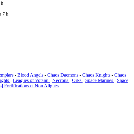
6 h
 a 7 h
emplars
-
Blood Angels
-
Chaos Daemons
-
Chaos Knights
-
Chaos
ights
-
Leagues of Votann
-
Necrons
-
Orks
-
Space Marines
-
Space
] Fortifications et Non Alignés