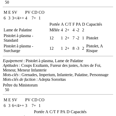
50
M
E
SV
PV
CD
CO
6
3
3+/4++
4
7+
1
Portée
A
C/T
F
PA
D
Capacités
Lame de Palatine
Mêlée
4
2+
4
-2
2
Pistolet à plasma -
12
1
2+
7
-2
1
Pistolet
Standard
Pistolet à plasma -
Pistolet, A
12
1
2+
8
-3
2
Surcharge
Risque
Equipement
: Pistolet à plasma, Lame de Palatine
Aptitudes
: Coups Exultants, Fureur des justes, Actes de Foi,
Meneur, Meneur Infanterie
Mots-clés
: Grenades, Imperium, Infanterie, Palatine, Personnage
Mots-clés de faction
: Adepta Sororitas
Prêtre du Ministorum
50
M
E
SV
PV
CD
CO
6
3
6+/4++
3
7+
1
Portée
A
C/T
F
PA
D
Capacités