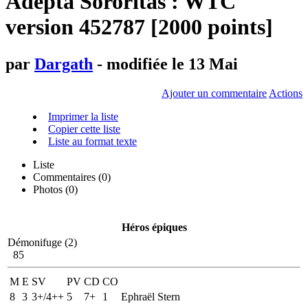
Adepta Sororitas : WTC
version 452787 [2000 points]
par
Dargath
- modifiée le 13 Mai
Ajouter un commentaire
Actions
Imprimer la liste
Copier cette liste
Liste au format texte
Liste
Commentaires (
0
)
Photos (0)
Héros épiques
Démonifuge (2)
85
M
E
SV
PV
CD
CO
8
3
3+/4++
5
7+
1
Ephraël Stern