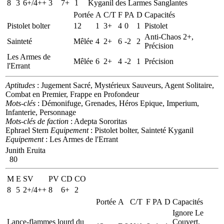
8
3
6+/4++
3
7+
1
Kyganil des Larmes Sanglantes
Portée
A
C/T
F
PA
D
Capacités
Pistolet bolter
12
1
3+
4
0
1
Pistolet
Anti-Chaos 2+,
Sainteté
Mêlée
4
2+
6
-2
2
Précision
Les Armes de
Mêlée
6
2+
4
-2
1
Précision
l'Errant
Aptitudes
: Jugement Sacré, Mystérieux Sauveurs, Agent Solitaire,
Combat en Premier, Frappe en Profondeur
Mots-clés
: Démonifuge, Grenades, Héros Epique, Imperium,
Infanterie, Personnage
Mots-clés de faction
: Adepta Sororitas
Ephrael Stern
Equipement
: Pistolet bolter, Sainteté
Kyganil
Equipement
: Les Armes de l'Errant
Junith Eruita
80
M
E
SV
PV
CD
CO
8
5
2+/4++
8
6+
2
Portée
A
C/T
F
PA
D
Capacités
Ignore Le
Lance-flammes lourd du
Couvert,