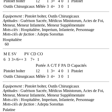
Pistolet bolter
12
1
3+
4
0
1
Pistolet
Outils Chirurgicaux
Mêlée
3
4+
3
0
1
Equipement
: Pistolet bolter, Outils Chirurgicaux
Aptitudes
: Guérison Sacrée, Médicus Ministorum, Actes de Foi,
Meneur, Meneur Infanterie, Meneur Supplémentaire
Mots-clés
: Hospitalière, Imperium, Infanterie, Personnage
Mots-clés de faction
: Adepta Sororitas
Hospitalière
60
M
E
SV
PV
CD
CO
6
3
3+/6++
3
7+
1
Portée
A
C/T
F
PA
D
Capacités
Pistolet bolter
12
1
3+
4
0
1
Pistolet
Outils Chirurgicaux
Mêlée
3
4+
3
0
1
Equipement
: Pistolet bolter, Outils Chirurgicaux
Aptitudes
: Guérison Sacrée, Médicus Ministorum, Actes de Foi,
Meneur, Meneur Infanterie, Meneur Supplémentaire
Mots-clés
: Hospitalière, Imperium, Infanterie, Personnage
Mots-clés de faction
: Adepta Sororitas
Palatine