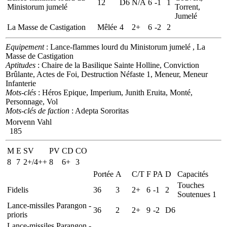
12
D6
N/A
6
-1
1
Ministorum jumelé
Torrent,
Jumelé
La Masse de Castigation
Mêlée
4
2+
6
-2
2
Equipement
: Lance-flammes lourd du Ministorum jumelé , La
Masse de Castigation
Aptitudes
: Chaire de la Basilique Sainte Holline, Conviction
Brûlante, Actes de Foi, Destruction Néfaste 1, Meneur, Meneur
Infanterie
Mots-clés
: Héros Epique, Imperium, Junith Eruita, Monté,
Personnage, Vol
Mots-clés de faction
: Adepta Sororitas
Morvenn Vahl
185
M
E
SV
PV
CD
CO
8
7
2+/4++
8
6+
3
Portée
A
C/T
F
PA
D
Capacités
Touches
Fidelis
36
3
2+
6
-1
2
Soutenues 1
Lance-missiles Parangon -
36
2
2+
9
-2
D6
prioris
Lance-missiles Parangon -