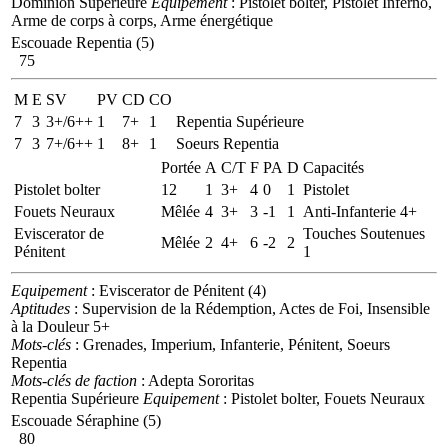
Dominion Supérieure
Equipement
: Pistolet bolter, Pistolet Inferno,
Arme de corps à corps, Arme énergétique
Escouade Repentia (5)
75
M
E
SV
PV
CD
CO
7
3
3+/6++
1
7+
1
Repentia Supérieure
7
3
7+/6++
1
8+
1
Soeurs Repentia
Portée
A
C/T
F
PA
D
Capacités
Pistolet bolter
12
1
3+
4
0
1
Pistolet
Fouets Neuraux
Mêlée
4
3+
3
-1
1
Anti-Infanterie 4+
Eviscerator de
Touches Soutenues
Mêlée
2
4+
6
-2
2
Pénitent
1
Equipement
: Eviscerator de Pénitent (4)
Aptitudes
: Supervision de la Rédemption, Actes de Foi, Insensible
à la Douleur 5+
Mots-clés
: Grenades, Imperium, Infanterie, Pénitent, Soeurs
Repentia
Mots-clés de faction
: Adepta Sororitas
Repentia Supérieure
Equipement
: Pistolet bolter, Fouets Neuraux
Escouade Séraphine (5)
80