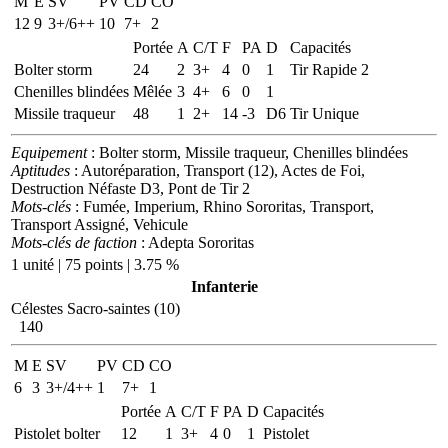
M
E
SV
PV
CD
CO
12
9
3+/6++
10
7+
2
Portée
A
C/T
F
PA
D
Capacités
Bolter storm
24
2
3+
4
0
1
Tir Rapide 2
Chenilles blindées
Mêlée
3
4+
6
0
1
Missile traqueur
48
1
2+
14
-3
D6
Tir Unique
Equipement
: Bolter storm, Missile traqueur, Chenilles blindées
Aptitudes
: Autoréparation, Transport (12), Actes de Foi,
Destruction Néfaste D3, Pont de Tir 2
Mots-clés
: Fumée, Imperium, Rhino Sororitas, Transport,
Transport Assigné, Vehicule
Mots-clés de faction
: Adepta Sororitas
1 unité | 75 points | 3.75 %
Infanterie
Célestes Sacro-saintes (10)
140
M
E
SV
PV
CD
CO
6
3
3+/4++
1
7+
1
Portée
A
C/T
F
PA
D
Capacités
Pistolet bolter
12
1
3+
4
0
1
Pistolet