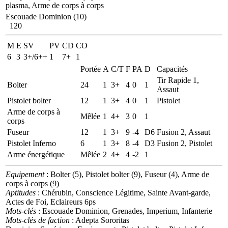
plasma, Arme de corps à corps
Escouade Dominion (10)
120
M
E
SV
PV
CD
CO
6
3
3+/6++
1
7+
1
Portée
A
C/T
F
PA
D
Capacités
Tir Rapide 1,
Bolter
24
1
3+
4
0
1
Assaut
Pistolet bolter
12
1
3+
4
0
1
Pistolet
Arme de corps à
Mêlée
1
4+
3
0
1
corps
Fuseur
12
1
3+
9
-4
D6
Fusion 2, Assaut
Pistolet Inferno
6
1
3+
8
-4
D3
Fusion 2, Pistolet
Arme énergétique
Mêlée
2
4+
4
-2
1
Equipement
: Bolter (5), Pistolet bolter (9), Fuseur (4), Arme de
corps à corps (9)
Aptitudes
: Chérubin, Conscience Légitime, Sainte Avant-garde,
Actes de Foi, Eclaireurs 6ps
Mots-clés
: Escouade Dominion, Grenades, Imperium, Infanterie
Mots-clés de faction
: Adepta Sororitas