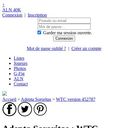
↑
ALN 40K
Connexion
|
Inscription
Garder ma session ouverte.
Mot de passe oublié ?
|
Créer un compte
Listes
Joueurs
Photos
G-Fig
ALN
Contact
Accueil
>
Adepta Sororitas
>
WTC version 452787