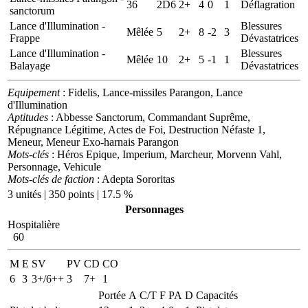
36
2D6
2+
4
0
1
Déflagration
sanctorum
Lance d'Illumination -
Blessures
Mêlée
5
2+
8
-2
3
Frappe
Dévastatrices
Lance d'Illumination -
Blessures
Mêlée
10
2+
5
-1
1
Balayage
Dévastatrices
Equipement
: Fidelis, Lance-missiles Parangon, Lance
d'Illumination
Aptitudes
: Abbesse Sanctorum, Commandant Suprême,
Répugnance Légitime, Actes de Foi, Destruction Néfaste 1,
Meneur, Meneur Exo-harnais Parangon
Mots-clés
: Héros Epique, Imperium, Marcheur, Morvenn Vahl,
Personnage, Vehicule
Mots-clés de faction
: Adepta Sororitas
3 unités | 350 points | 17.5 %
Personnages
Hospitalière
60
M
E
SV
PV
CD
CO
6
3
3+/6++
3
7+
1
Portée
A
C/T
F
PA
D
Capacités