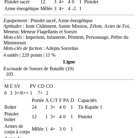
Pistolet sacré
12
3
4+
4
0
1
Pistolet
Arme énergétique
Mêlée
3
4+
4
-2
1
Equipement
: Pistolet sacré, Arme énergétique
Aptitudes
: Juste Châtiment, Sainte Mission, Zélote, Actes de Foi,
Meneur, Meneur Flagellants et Soeurs
Mots-clés
: Imperium, Infanterie, Pénitent, Personnage, Prêtre du
Ministorum
Mots-clés de faction
: Adepta Sororitas
4 unités | 220 points | 11 %
Ligne
Escouade de Soeurs de Bataille (10)
105
M
E
SV
PV
CD
CO
6
3
3+/6++
1
7+
2
Portée
A
C/T
F
PA
D
Capacités
Bolter
24
1
3+
4
0
1
Tir Rapide 1
Pistolet
12
1
3+
4
0
1
Pistolet
bolter
Armes de
Mêlée
1
4+
3
0
1
corps à corps