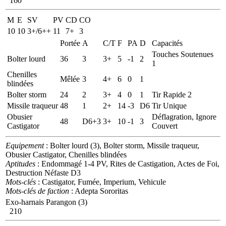
160
M
E
SV
PV
CD
CO
10
10
3+/6++
11
7+
3
Portée
A
C/T
F
PA
D
Capacités
Touches Soutenues
Bolter lourd
36
3
3+
5
-1
2
1
Chenilles
Mêlée
3
4+
6
0
1
blindées
Bolter storm
24
2
3+
4
0
1
Tir Rapide 2
Missile traqueur
48
1
2+
14
-3
D6
Tir Unique
Obusier
Déflagration, Ignore
48
D6+3
3+
10
-1
3
Castigator
Couvert
Equipement
: Bolter lourd (3), Bolter storm, Missile traqueur,
Obusier Castigator, Chenilles blindées
Aptitudes
: Endommagé 1-4 PV, Rites de Castigation, Actes de Foi,
Destruction Néfaste D3
Mots-clés
: Castigator, Fumée, Imperium, Vehicule
Mots-clés de faction
: Adepta Sororitas
Exo-harnais Parangon (3)
210