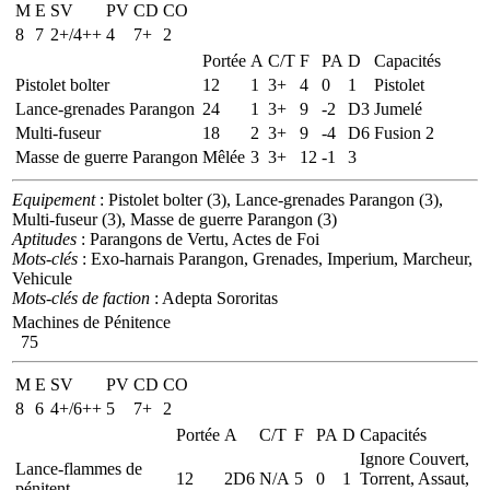
M
E
SV
PV
CD
CO
8
7
2+/4++
4
7+
2
Portée
A
C/T
F
PA
D
Capacités
Pistolet bolter
12
1
3+
4
0
1
Pistolet
Lance-grenades Parangon
24
1
3+
9
-2
D3
Jumelé
Multi-fuseur
18
2
3+
9
-4
D6
Fusion 2
Masse de guerre Parangon
Mêlée
3
3+
12
-1
3
Equipement
: Pistolet bolter (3), Lance-grenades Parangon (3),
Multi-fuseur (3), Masse de guerre Parangon (3)
Aptitudes
: Parangons de Vertu, Actes de Foi
Mots-clés
: Exo-harnais Parangon, Grenades, Imperium, Marcheur,
Vehicule
Mots-clés de faction
: Adepta Sororitas
Machines de Pénitence
75
M
E
SV
PV
CD
CO
8
6
4+/6++
5
7+
2
Portée
A
C/T
F
PA
D
Capacités
Ignore Couvert,
Lance-flammes de
12
2D6
N/A
5
0
1
Torrent, Assaut,
pénitent