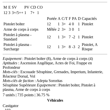
M
E
SV
PV
CD
CO
12
3
3+/5++
1
7+
1
Portée
A
C/T
F
PA
D
Capacités
Pistolet bolter
12
1
3+
4
0
1
Pistolet
Arme de corps à corps
Mêlée
2
3+
3
0
1
Pistolet à plasma -
12
1
3+
7
-2
1
Pistolet
Standard
Pistolet à plasma -
Pistolet, A
12
1
3+
8
-3
2
Surcharge
Risque
Equipement
: Pistolet bolter (8), Arme de corps à corps (4)
Aptitudes
: Ascension Angélique, Actes de Foi, Frappe en
Profondeur
Mots-clés
: Escouade Séraphine, Grenades, Imperium, Infanterie,
Réacteur Dorsal, Vol
Mots-clés de faction
: Adepta Sororitas
Séraphine Supérieure
Equipement
: Pistolet bolter, Pistolet à
plasma, Arme de corps à corps
7 unités | 735 points | 36.75 %
Véhicules
Castigator