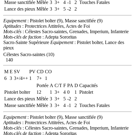
Masse sanctifiée
Mêlée
3
3+
4
-1
2
Touches Fatales
Lance des pieux
Mêlée
3
3+
5
-2
2
Equipement
: Pistolet bolter (9), Masse sanctifiée (9)
Aptitudes
: Protectrices Attitrées, Actes de Foi
Mots-clés
: Célestes Sacro-saintes, Grenades, Imperium, Infanterie
Mots-clés de faction
: Adepta Sororitas
Sacro-Sainte Supérieure
Equipement
: Pistolet bolter, Lance des
pieux
Célestes Sacro-saintes (10)
140
M
E
SV
PV
CD
CO
6
3
3+/4++
1
7+
1
Portée
A
C/T
F
PA
D
Capacités
Pistolet bolter
12
1
3+
4
0
1
Pistolet
Lance des pieux
Mêlée
3
3+
5
-2
2
Masse sanctifiée
Mêlée
3
3+
4
-1
2
Touches Fatales
Equipement
: Pistolet bolter (9), Masse sanctifiée (9)
Aptitudes
: Protectrices Attitrées, Actes de Foi
Mots-clés
: Célestes Sacro-saintes, Grenades, Imperium, Infanterie
Mots-clés de faction
: Adepta Sororitas