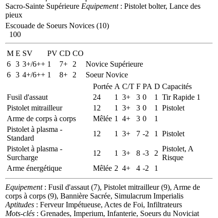
Sacro-Sainte Supérieure
Equipement
: Pistolet bolter, Lance des
pieux
Escouade de Soeurs Novices (10)
100
M
E
SV
PV
CD
CO
6
3
3+/6++
1
7+
2
Novice Supérieure
6
3
4+/6++
1
8+
2
Soeur Novice
Portée
A
C/T
F
PA
D
Capacités
Fusil d'assaut
24
1
3+
3
0
1
Tir Rapide 1
Pistolet mitrailleur
12
1
3+
3
0
1
Pistolet
Arme de corps à corps
Mêlée
1
4+
3
0
1
Pistolet à plasma -
12
1
3+
7
-2
1
Pistolet
Standard
Pistolet à plasma -
Pistolet, A
12
1
3+
8
-3
2
Surcharge
Risque
Arme énergétique
Mêlée
2
4+
4
-2
1
Equipement
: Fusil d'assaut (7), Pistolet mitrailleur (9), Arme de
corps à corps (9), Bannière Sacrée, Simulacrum Imperialis
Aptitudes
: Ferveur Impétueuse, Actes de Foi, Infiltrateurs
Mots-clés
: Grenades, Imperium, Infanterie, Soeurs du Noviciat