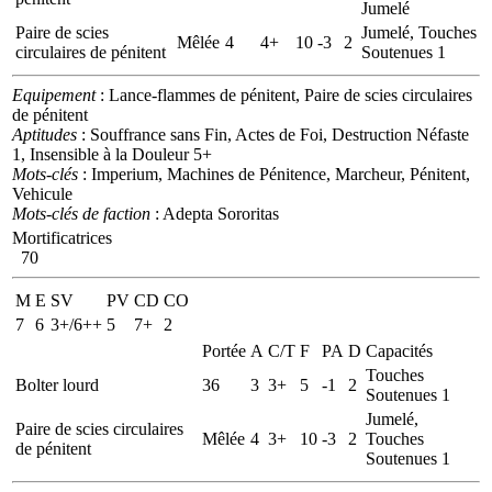
Jumelé
Paire de scies
Jumelé, Touches
Mêlée
4
4+
10
-3
2
circulaires de pénitent
Soutenues 1
Equipement
: Lance-flammes de pénitent, Paire de scies circulaires
de pénitent
Aptitudes
: Souffrance sans Fin, Actes de Foi, Destruction Néfaste
1, Insensible à la Douleur 5+
Mots-clés
: Imperium, Machines de Pénitence, Marcheur, Pénitent,
Vehicule
Mots-clés de faction
: Adepta Sororitas
Mortificatrices
70
M
E
SV
PV
CD
CO
7
6
3+/6++
5
7+
2
Portée
A
C/T
F
PA
D
Capacités
Touches
Bolter lourd
36
3
3+
5
-1
2
Soutenues 1
Jumelé,
Paire de scies circulaires
Mêlée
4
3+
10
-3
2
Touches
de pénitent
Soutenues 1