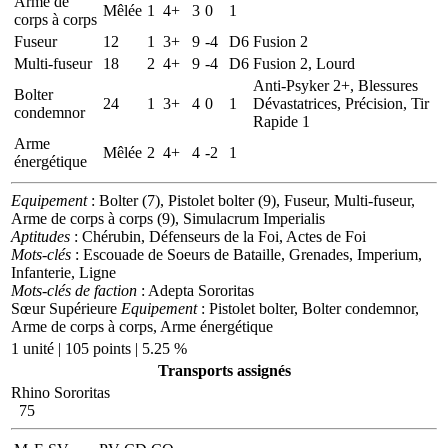
Arme de
Mêlée
1
4+
3
0
1
corps à corps
Fuseur
12
1
3+
9
-4
D6
Fusion 2
Multi-fuseur
18
2
4+
9
-4
D6
Fusion 2, Lourd
Anti-Psyker 2+, Blessures
Bolter
24
1
3+
4
0
1
Dévastatrices, Précision, Tir
condemnor
Rapide 1
Arme
Mêlée
2
4+
4
-2
1
énergétique
Equipement
: Bolter (7), Pistolet bolter (9), Fuseur, Multi-fuseur,
Arme de corps à corps (9), Simulacrum Imperialis
Aptitudes
: Chérubin, Défenseurs de la Foi, Actes de Foi
Mots-clés
: Escouade de Soeurs de Bataille, Grenades, Imperium,
Infanterie, Ligne
Mots-clés de faction
: Adepta Sororitas
Sœur Supérieure
Equipement
: Pistolet bolter, Bolter condemnor,
Arme de corps à corps, Arme énergétique
1 unité | 105 points | 5.25 %
Transports assignés
Rhino Sororitas
75