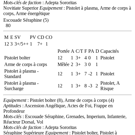
Mots-clés de faction
: Adepta Sororitas
Novitiate Superior
Equipement
: Pistolet à plasma, Arme de corps à
corps, Arme énergétique
Escouade Séraphine (5)
80
M
E
SV
PV
CD
CO
12
3
3+/5++
1
7+
1
Portée
A
C/T
F
PA
D
Capacités
Pistolet bolter
12
1
3+
4
0
1
Pistolet
Arme de corps à corps
Mêlée
2
3+
3
0
1
Pistolet à plasma -
12
1
3+
7
-2
1
Pistolet
Standard
Pistolet à plasma -
Pistolet, A
12
1
3+
8
-3
2
Surcharge
Risque
Equipement
: Pistolet bolter (8), Arme de corps à corps (4)
Aptitudes
: Ascension Angélique, Actes de Foi, Frappe en
Profondeur
Mots-clés
: Escouade Séraphine, Grenades, Imperium, Infanterie,
Réacteur Dorsal, Vol
Mots-clés de faction
: Adepta Sororitas
Séraphine Supérieure
Equipement
: Pistolet bolter, Pistolet à