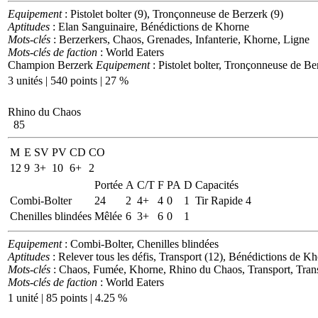
Equipement
: Pistolet bolter (9), Tronçonneuse de Berzerk (9)
Aptitudes
: Elan Sanguinaire, Bénédictions de Khorne
Mots-clés
: Berzerkers, Chaos, Grenades, Infanterie, Khorne, Ligne
Mots-clés de faction
: World Eaters
Champion Berzerk
Equipement
: Pistolet bolter, Tronçonneuse de Be
3 unités | 540 points | 27 %
Rhino du Chaos
85
M
E
SV
PV
CD
CO
12
9
3+
10
6+
2
Portée
A
C/T
F
PA
D
Capacités
Combi-Bolter
24
2
4+
4
0
1
Tir Rapide 4
Chenilles blindées
Mêlée
6
3+
6
0
1
Equipement
: Combi-Bolter, Chenilles blindées
Aptitudes
: Relever tous les défis, Transport (12), Bénédictions de K
Mots-clés
: Chaos, Fumée, Khorne, Rhino du Chaos, Transport, Trans
Mots-clés de faction
: World Eaters
1 unité | 85 points | 4.25 %