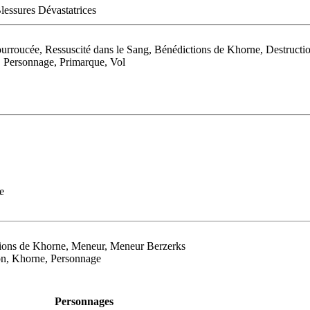
lessures Dévastatrices
ucée, Ressuscité dans le Sang, Bénédictions de Khorne, Destructio
 Personnage, Primarque, Vol
e
tions de Khorne, Meneur, Meneur Berzerks
lon, Khorne, Personnage
Personnages