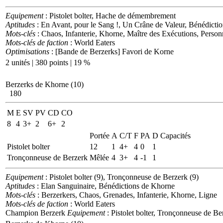
Equipement
: Pistolet bolter, Hache de démembrement
Aptitudes
: En Avant, pour le Sang !, Un Crâne de Valeur, Bénédict
Mots-clés
: Chaos, Infanterie, Khorne, Maître des Exécutions, Perso
Mots-clés de faction
: World Eaters
Optimisations
: [Bande de Berzerks] Favori de Korne
2 unités | 380 points | 19 %
Berzerks de Khorne (10)
180
M
E
SV
PV
CD
CO
8
4
3+
2
6+
2
Portée
A
C/T
F
PA
D
Capacités
Pistolet bolter
12
1
4+
4
0
1
Tronçonneuse de Berzerk
Mêlée
4
3+
4
-1
1
Equipement
: Pistolet bolter (9), Tronçonneuse de Berzerk (9)
Aptitudes
: Elan Sanguinaire, Bénédictions de Khorne
Mots-clés
: Berzerkers, Chaos, Grenades, Infanterie, Khorne, Ligne
Mots-clés de faction
: World Eaters
Champion Berzerk
Equipement
: Pistolet bolter, Tronçonneuse de Be