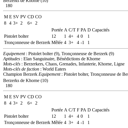
Berzerks de Khorne (10)
180
M
E
SV
PV
CD
CO
8
4
3+
2
6+
2
Portée
A
C/T
F
PA
D
Capacités
Pistolet bolter
12
1
4+
4
0
1
Tronçonneuse de Berzerk
Mêlée
4
3+
4
-1
1
Equipement
: Pistolet bolter (9), Tronçonneuse de Berzerk (9)
Aptitudes
: Elan Sanguinaire, Bénédictions de Khorne
Mots-clés
: Berzerkers, Chaos, Grenades, Infanterie, Khorne, Ligne
Mots-clés de faction
: World Eaters
Champion Berzerk
Equipement
: Pistolet bolter, Tronçonneuse de Be
Berzerks de Khorne (10)
180
M
E
SV
PV
CD
CO
8
4
3+
2
6+
2
Portée
A
C/T
F
PA
D
Capacités
Pistolet bolter
12
1
4+
4
0
1
Tronçonneuse de Berzerk
Mêlée
4
3+
4
-1
1