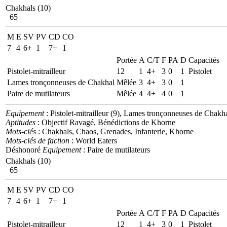
Chakhals (10)
65
M
E
SV
PV
CD
CO
7
4
6+
1
7+
1
Portée
A
C/T
F
PA
D
Capacités
Pistolet-mitrailleur
12
1
4+
3
0
1
Pistolet
Lames tronçonneuses de Chakhal
Mêlée
3
4+
3
0
1
Paire de mutilateurs
Mêlée
4
4+
4
0
1
Equipement
: Pistolet-mitrailleur (9), Lames tronçonneuses de Chakha
Aptitudes
: Objectif Ravagé, Bénédictions de Khorne
Mots-clés
: Chakhals, Chaos, Grenades, Infanterie, Khorne
Mots-clés de faction
: World Eaters
Déshonoré
Equipement
: Paire de mutilateurs
Chakhals (10)
65
M
E
SV
PV
CD
CO
7
4
6+
1
7+
1
Portée
A
C/T
F
PA
D
Capacités
Pistolet-mitrailleur
12
1
4+
3
0
1
Pistolet