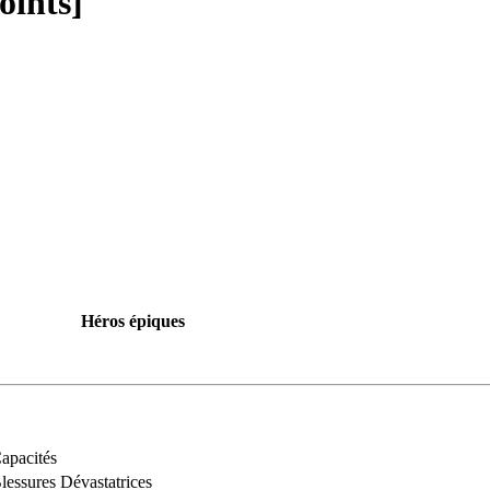
oints]
Héros épiques
apacités
lessures Dévastatrices