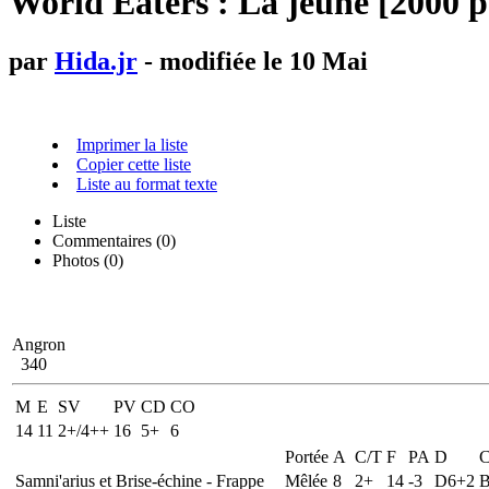
World Eaters : La jeune [2000 p
par
Hida.jr
- modifiée le 10 Mai
Imprimer la liste
Copier cette liste
Liste au format texte
Liste
Commentaires (
0
)
Photos (0)
Angron
340
M
E
SV
PV
CD
CO
14
11
2+/4++
16
5+
6
Portée
A
C/T
F
PA
D
C
Samni'arius et Brise-échine - Frappe
Mêlée
8
2+
14
-3
D6+2
B