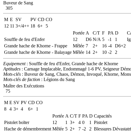
Buveur de Sang
305
M
E
SV
PV
CD
CO
12
11
3+/4++
18
6+
5
Portée
A
C/T
F
PA
D
Ca
Souffle de feu d'Enfer
12
D6
N/A
5
-1
1
Ig
Grande hache de Khorne - Frappe
Mêlée
7
2+
16
-4
D6+2
Grande hache de Khorne - Balayage
Mêlée
14
2+
10
-2
2
Equipement
: Souffle de feu d'Enfer, Grande hache de Khorne
Aptitudes
: Carnage Implacable, Endommagé 1-6 PV, Seigneur Démon 
Mots-clés
: Buveur de Sang, Chaos, Démon, Invoqué, Khorne, Monst
Mots-clés de faction
: Légions du Sang
Maître des Exécutions
75
M
E
SV
PV
CD
CO
8
4
3+
4
6+
1
Portée
A
C/T
F
PA
D
Capacités
Pistolet bolter
12
1
3+
4
0
1
Pistolet
Hache de démembrement
Mêlée
5
2+
7
-2
2
Blessures Dévastatri