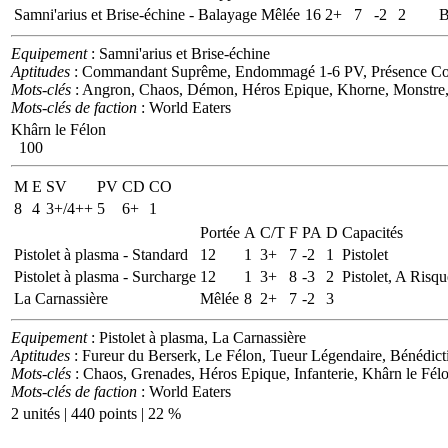
Samni'arius et Brise-échine - Balayage
Mêlée
16
2+
7
-2
2
B
Equipement
: Samni'arius et Brise-échine
Aptitudes
: Commandant Suprême, Endommagé 1-6 PV, Présence Courro
Mots-clés
: Angron, Chaos, Démon, Héros Epique, Khorne, Monstre,
Mots-clés de faction
: World Eaters
Khârn le Félon
100
M
E
SV
PV
CD
CO
8
4
3+/4++
5
6+
1
Portée
A
C/T
F
PA
D
Capacités
Pistolet à plasma - Standard
12
1
3+
7
-2
1
Pistolet
Pistolet à plasma - Surcharge
12
1
3+
8
-3
2
Pistolet, A Risqu
La Carnassière
Mêlée
8
2+
7
-2
3
Equipement
: Pistolet à plasma, La Carnassière
Aptitudes
: Fureur du Berserk, Le Félon, Tueur Légendaire, Bénédic
Mots-clés
: Chaos, Grenades, Héros Epique, Infanterie, Khârn le Fé
Mots-clés de faction
: World Eaters
2 unités | 440 points | 22 %