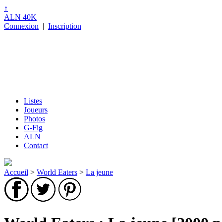
↑
ALN 40K
Connexion
|
Inscription
Listes
Joueurs
Photos
G-Fig
ALN
Contact
Accueil
>
World Eaters
>
La jeune