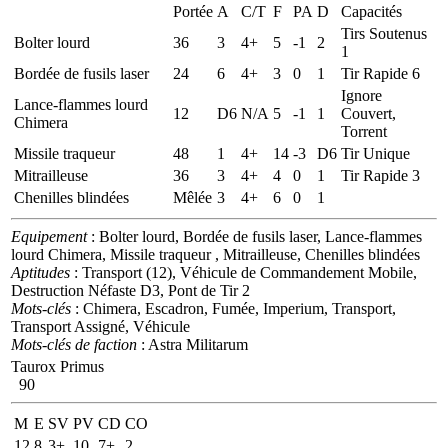
Portée
A
C/T
F
PA
D
Capacités
Tirs Soutenus
Bolter lourd
36
3
4+
5
-1
2
1
Bordée de fusils laser
24
6
4+
3
0
1
Tir Rapide 6
Ignore
Lance-flammes lourd
12
D6
N/A
5
-1
1
Couvert,
Chimera
Torrent
Missile traqueur
48
1
4+
14
-3
D6
Tir Unique
Mitrailleuse
36
3
4+
4
0
1
Tir Rapide 3
Chenilles blindées
Mêlée
3
4+
6
0
1
Equipement
: Bolter lourd, Bordée de fusils laser, Lance-flammes
lourd Chimera, Missile traqueur , Mitrailleuse, Chenilles blindées
Aptitudes
: Transport (12), Véhicule de Commandement Mobile,
Destruction Néfaste D3, Pont de Tir 2
Mots-clés
: Chimera, Escadron, Fumée, Imperium, Transport,
Transport Assigné, Véhicule
Mots-clés de faction
: Astra Militarum
Taurox Primus
90
M
E
SV
PV
CD
CO
12
8
3+
10
7+
2