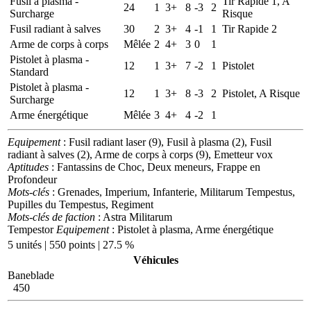
Fusil à plasma -
Tir Rapide 1, A
24
1
3+
8
-3
2
Surcharge
Risque
Fusil radiant à salves
30
2
3+
4
-1
1
Tir Rapide 2
Arme de corps à corps
Mêlée
2
4+
3
0
1
Pistolet à plasma -
12
1
3+
7
-2
1
Pistolet
Standard
Pistolet à plasma -
12
1
3+
8
-3
2
Pistolet, A Risque
Surcharge
Arme énergétique
Mêlée
3
4+
4
-2
1
Equipement
: Fusil radiant laser (9), Fusil à plasma (2), Fusil
radiant à salves (2), Arme de corps à corps (9), Emetteur vox
Aptitudes
: Fantassins de Choc, Deux meneurs, Frappe en
Profondeur
Mots-clés
: Grenades, Imperium, Infanterie, Militarum Tempestus,
Pupilles du Tempestus, Regiment
Mots-clés de faction
: Astra Militarum
Tempestor
Equipement
: Pistolet à plasma, Arme énergétique
5 unités | 550 points | 27.5 %
Véhicules
Baneblade
450