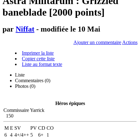
Astra Militarum : Grizzled
baneblade [2000 points]
par
Niffat
- modifiée le 10 Mai
Ajouter un commentaire
Actions
Imprimer la liste
Copier cette liste
Liste au format texte
Liste
Commentaires (
0
)
Photos (0)
Héros épiques
Commissaire Yarrick
150
M
E
SV
PV
CD
CO
6
4
4+/4++
5
6+
1