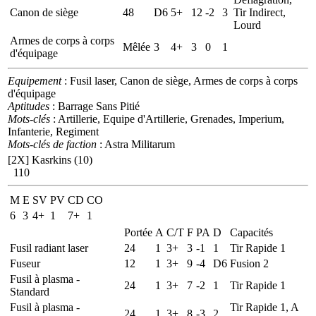
Canon de siège
48
D6
5+
12
-2
3
Tir Indirect,
Lourd
Armes de corps à corps
Mêlée
3
4+
3
0
1
d'équipage
Equipement
: Fusil laser, Canon de siège, Armes de corps à corps
d'équipage
Aptitudes
: Barrage Sans Pitié
Mots-clés
: Artillerie, Equipe d'Artillerie, Grenades, Imperium,
Infanterie, Regiment
Mots-clés de faction
: Astra Militarum
[2X]
Kasrkins (10)
110
M
E
SV
PV
CD
CO
6
3
4+
1
7+
1
Portée
A
C/T
F
PA
D
Capacités
Fusil radiant laser
24
1
3+
3
-1
1
Tir Rapide 1
Fuseur
12
1
3+
9
-4
D6
Fusion 2
Fusil à plasma -
24
1
3+
7
-2
1
Tir Rapide 1
Standard
Fusil à plasma -
Tir Rapide 1, A
24
1
3+
8
-3
2