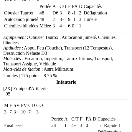
Portée
A
C/T
F
PA
D
Capacités
Obusier Taurox
48
D6
3+
8
-1
2
Déflagration
Autocanon jumelé
48
2
3+
9
-1
3
Jumelé
Chenilles blindées
Mêlée
3
4+
6
0
1
Equipement
: Obusier Taurox , Autocanon jumelé, Chenilles
blindées
Aptitudes
: Appui Feu (Touche), Transport (12 Tempestus),
Destruction Néfaste D3
Mots-clés
: Escadron, Imperium, Taurox Primus, Transport,
Transport Assigné, Véhicule
Mots-clés de faction
: Astra Militarum
2 unités | 175 points | 8.75 %
Infanterie
[2X]
Equipe d'Artillerie
95
M
E
SV
PV
CD
CO
3
7
3+
10
7+
3
Portée
A
C/T
F
PA
D
Capacités
Fusil laser
24
1
4+
3
0
1
Tir Rapide 1
Déflagration,