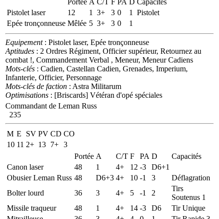
Portée
A
C/T
F
PA
D
Capacités
Pistolet laser
12
1
3+
3
0
1
Pistolet
Epée tronçonneuse
Mêlée
5
3+
3
0
1
Equipement
: Pistolet laser, Epée tronçonneuse
Aptitudes
: 2 Ordres Régiment, Officier supérieur, Retournez au
combat !, Commandement Verbal , Meneur, Meneur Cadiens
Mots-clés
: Cadien, Castellan Cadien, Grenades, Imperium,
Infanterie, Officier, Personnage
Mots-clés de faction
: Astra Militarum
Optimisations
: [Briscards] Vétéran d'opé spéciales
Commandant de Leman Russ
235
M
E
SV
PV
CD
CO
10
11
2+
13
7+
3
Portée
A
C/T
F
PA
D
Capacités
Canon laser
48
1
4+
12
-3
D6+1
Obusier Leman Russ
48
D6+3
4+
10
-1
3
Déflagration
Tirs
Bolter lourd
36
3
4+
5
-1
2
Soutenus 1
Missile traqueur
48
1
4+
14
-3
D6
Tir Unique
Mitrailleuse
36
3
4+
4
0
1
Tir Rapide 3