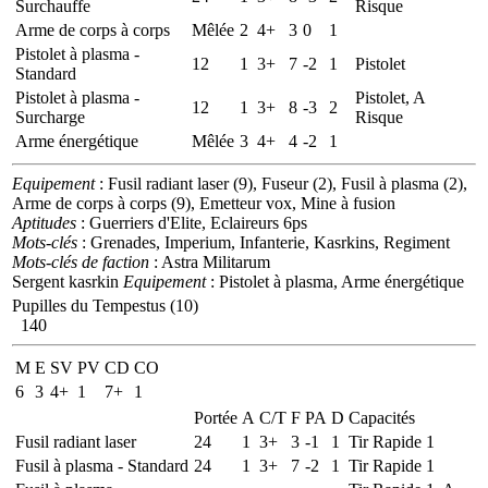
Surchauffe
Risque
Arme de corps à corps
Mêlée
2
4+
3
0
1
Pistolet à plasma -
12
1
3+
7
-2
1
Pistolet
Standard
Pistolet à plasma -
Pistolet, A
12
1
3+
8
-3
2
Surcharge
Risque
Arme énergétique
Mêlée
3
4+
4
-2
1
Equipement
: Fusil radiant laser (9), Fuseur (2), Fusil à plasma (2),
Arme de corps à corps (9), Emetteur vox, Mine à fusion
Aptitudes
: Guerriers d'Elite, Eclaireurs 6ps
Mots-clés
: Grenades, Imperium, Infanterie, Kasrkins, Regiment
Mots-clés de faction
: Astra Militarum
Sergent kasrkin
Equipement
: Pistolet à plasma, Arme énergétique
Pupilles du Tempestus (10)
140
M
E
SV
PV
CD
CO
6
3
4+
1
7+
1
Portée
A
C/T
F
PA
D
Capacités
Fusil radiant laser
24
1
3+
3
-1
1
Tir Rapide 1
Fusil à plasma - Standard
24
1
3+
7
-2
1
Tir Rapide 1