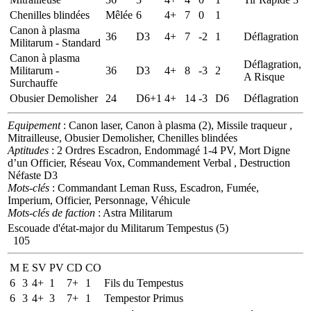
Chenilles blindées
Mêlée
6
4+
7
0
1
Canon à plasma
36
D3
4+
7
-2
1
Déflagration
Militarum - Standard
Canon à plasma
Déflagration,
Militarum -
36
D3
4+
8
-3
2
A Risque
Surchauffe
Obusier Demolisher
24
D6+1
4+
14
-3
D6
Déflagration
Equipement
: Canon laser, Canon à plasma (2), Missile traqueur ,
Mitrailleuse, Obusier Demolisher, Chenilles blindées
Aptitudes
: 2 Ordres Escadron, Endommagé 1-4 PV, Mort Digne
d’un Officier, Réseau Vox, Commandement Verbal , Destruction
Néfaste D3
Mots-clés
: Commandant Leman Russ, Escadron, Fumée,
Imperium, Officier, Personnage, Véhicule
Mots-clés de faction
: Astra Militarum
Escouade d'état-major du Militarum Tempestus (5)
105
M
E
SV
PV
CD
CO
6
3
4+
1
7+
1
Fils du Tempestus
6
3
4+
3
7+
1
Tempestor Primus