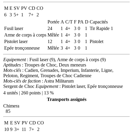
M
E
SV
PV
CD
CO
6
3
5+
1
7+
2
Portée
A
C/T
F
PA
D
Capacités
Fusil laser
24
1
4+
3
0
1
Tir Rapide 1
Arme de corps à corps
Mêlée
1
4+
3
0
1
Pistolet laser
12
1
4+
3
0
1
Pistolet
Epée tronçonneuse
Mêlée
3
4+
3
0
1
Equipement
: Fusil laser (9), Arme de corps à corps (9)
Aptitudes
: Troupes de Choc, Deux meneurs
Mots-clés
: Cadien, Grenades, Imperium, Infanterie, Ligne,
Peloton, Regiment, Troupes de Choc Cadienne
Mots-clés de faction
: Astra Militarum
Sergent de Choc
Equipement
: Pistolet laser, Epée tronçonneuse
4 unités | 260 points | 13 %
Transports assignés
Chimera
85
M
E
SV
PV
CD
CO
10
9
3+
11
7+
2