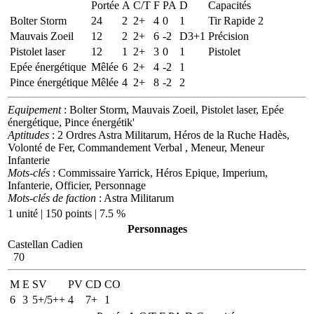
Portée
A
C/T
F
PA
D
Capacités
Bolter Storm
24
2
2+
4
0
1
Tir Rapide 2
Mauvais Zoeil
12
2
2+
6
-2
D3+1
Précision
Pistolet laser
12
1
2+
3
0
1
Pistolet
Epée énergétique
Mêlée
6
2+
4
-2
1
Pince énergétique
Mêlée
4
2+
8
-2
2
Equipement
: Bolter Storm, Mauvais Zoeil, Pistolet laser, Epée
énergétique, Pince énergétik'
Aptitudes
: 2 Ordres Astra Militarum, Héros de la Ruche Hadès,
Volonté de Fer, Commandement Verbal , Meneur, Meneur
Infanterie
Mots-clés
: Commissaire Yarrick, Héros Epique, Imperium,
Infanterie, Officier, Personnage
Mots-clés de faction
: Astra Militarum
1 unité | 150 points | 7.5 %
Personnages
Castellan Cadien
70
M
E
SV
PV
CD
CO
6
3
5+/5++
4
7+
1