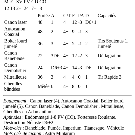
M
E
SV
PV
CD
CO
12
13
2+
24
7+
8
Portée
A
C/T
F
PA
D
Capacités
Canon laser
48
1
4+
12
-3
D6+1
Autocanon
48
2
4+
9
-1
3
Coaxial
Bolter lourd
Tirs Soutenus 1,
36
3
4+
5
-1
2
jumelé
Jumelé
Canon
72
3D6
4+
12
-2
3
Déflagration
Baneblade
Canon
24
D6+3
4+
14
-3
D6
Déflagration
Demolisher
Mitrailleuse
36
3
4+
4
0
1
Tir Rapide 3
Chenilles
Mêlée
6
4+
8
0
1
blindées
Equipement
: Canon laser (4), Autocanon Coaxial, Bolter lourd
jumelé (5), Canon Baneblade, Canon Demolisher , Mitrailleuse,
Chenilles en Adamantium
Aptitudes
: Endommagé 1-8 PV (CO), Forteresse Roulante,
Destruction Néfaste D6+2
Mots-clés
: Baneblade, Fumée, Imperium, Titanesque, Véhicule
Mots-clés de faction
: Astra Militarum