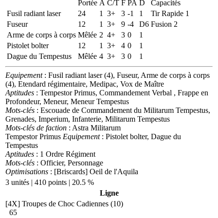
Portée
A
C/T
F
PA
D
Capacités
Fusil radiant laser
24
1
3+
3
-1
1
Tir Rapide 1
Fuseur
12
1
3+
9
-4
D6
Fusion 2
Arme de corps à corps
Mêlée
2
4+
3
0
1
Pistolet bolter
12
1
3+
4
0
1
Dague du Tempestus
Mêlée
4
3+
3
0
1
Equipement
: Fusil radiant laser (4), Fuseur, Arme de corps à corps
(4), Etendard régimentaire, Medipac, Vox de Maître
Aptitudes
: Tempestor Primus, Commandement Verbal , Frappe en
Profondeur, Meneur, Meneur Tempestus
Mots-clés
: Escouade de Commandement du Militarum Tempestus,
Grenades, Imperium, Infanterie, Militarum Tempestus
Mots-clés de faction
: Astra Militarum
Tempestor Primus
Equipement
: Pistolet bolter, Dague du
Tempestus
Aptitudes
: 1 Ordre Régiment
Mots-clés
: Officier, Personnage
Optimisations
: [Briscards] Oeil de l'Aquila
3 unités | 410 points | 20.5 %
Ligne
[4X]
Troupes de Choc Cadiennes (10)
65