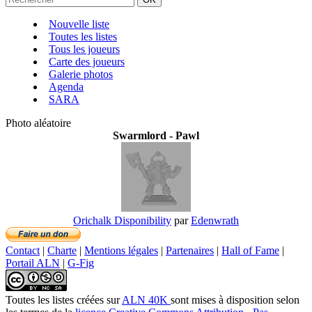
Nouvelle liste
Toutes les listes
Tous les joueurs
Carte des joueurs
Galerie photos
Agenda
SARA
Photo aléatoire
Swarmlord - Pawl
Orichalk Disponibility
par
Edenwrath
Contact
|
Charte
|
Mentions légales
|
Partenaires
|
Hall of Fame
|
Portail ALN
|
G-Fig
Toutes les listes créées
sur
ALN 40K
sont mises à disposition selon