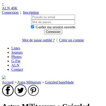
↑
ALN 40K
Connexion
|
Inscription
Garder ma session ouverte.
Mot de passe oublié ?
|
Créer un compte
Listes
Joueurs
Photos
G-Fig
ALN
Contact
Accueil
>
Astra Militarum
>
Grizzled baneblade