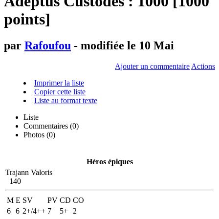
Adeptus Custodes : 1000 [1000
points]
par
Rafoufou
- modifiée le 10 Mai
Ajouter un commentaire
Actions
Imprimer la liste
Copier cette liste
Liste au format texte
Liste
Commentaires (
0
)
Photos (0)
Héros épiques
Trajann Valoris
140
M
E
SV
PV
CD
CO
6
6
2+/4++
7
5+
2