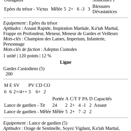
Blessures
Epées du trésor - Victus
Mêlée
5
2+
6
-3
3
Dévastatrices
Equipement
: Epées du trésor
Aptitudes
: Assaut Rapide, Inspiration Martiale, Ka'tah Martial,
Frappe en Profondeur, Meneur, Meneur de Gardes et Veilleurs
Mots-clés
: Champion des Lames, Imperium, Infanterie,
Personnage
Mots-clés de faction
: Adeptus Custodes
1 unité | 120 points | 12 %
Ligne
Gardes Custodiens (5)
200
M
E
SV
PV
CD
CO
6
6
2+/4++
3
6+
2
Portée
A
C/T
F
PA
D
Capacités
Lance de gardien - Tir
24
2
2+
4
-1
2
Assaut
Lance de gardien - Mêlée
Mêlée
5
2+
7
-2
2
Equipement
: Lance de gardien (5)
Aptitudes
: Orage de Sentinelle, Soyez Vigilant, Ka'tah Martial,