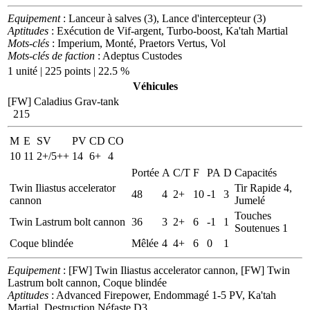
Equipement
: Lanceur à salves (3), Lance d'intercepteur (3)
Aptitudes
: Exécution de Vif-argent, Turbo-boost, Ka'tah Martial
Mots-clés
: Imperium, Monté, Praetors Vertus, Vol
Mots-clés de faction
: Adeptus Custodes
1 unité | 225 points | 22.5 %
Véhicules
[FW] Caladius Grav-tank
215
M
E
SV
PV
CD
CO
10
11
2+/5++
14
6+
4
Portée
A
C/T
F
PA
D
Capacités
Twin Iliastus accelerator
Tir Rapide 4,
48
4
2+
10
-1
3
cannon
Jumelé
Touches
Twin Lastrum bolt cannon
36
3
2+
6
-1
1
Soutenues 1
Coque blindée
Mêlée
4
4+
6
0
1
Equipement
: [FW] Twin Iliastus accelerator cannon, [FW] Twin
Lastrum bolt cannon, Coque blindée
Aptitudes
: Advanced Firepower, Endommagé 1-5 PV, Ka'tah
Martial, Destruction Néfaste D3