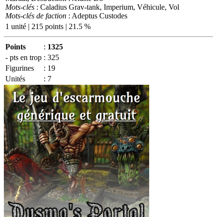
Mots-clés
: Caladius Grav-tank, Imperium, Véhicule, Vol
Mots-clés de faction
: Adeptus Custodes
1 unité | 215 points | 21.5 %
Points
:
1325
- pts en trop
:
325
Figurines
:
19
Unités
:
7