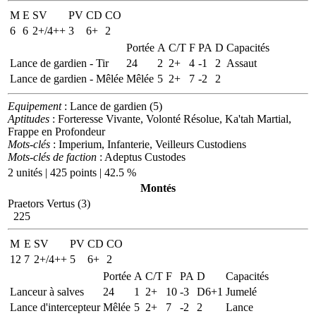
M
E
SV
PV
CD
CO
6
6
2+/4++
3
6+
2
Portée
A
C/T
F
PA
D
Capacités
Lance de gardien - Tir
24
2
2+
4
-1
2
Assaut
Lance de gardien - Mêlée
Mêlée
5
2+
7
-2
2
Equipement
: Lance de gardien (5)
Aptitudes
: Forteresse Vivante, Volonté Résolue, Ka'tah Martial,
Frappe en Profondeur
Mots-clés
: Imperium, Infanterie, Veilleurs Custodiens
Mots-clés de faction
: Adeptus Custodes
2 unités | 425 points | 42.5 %
Montés
Praetors Vertus (3)
225
M
E
SV
PV
CD
CO
12
7
2+/4++
5
6+
2
Portée
A
C/T
F
PA
D
Capacités
Lanceur à salves
24
1
2+
10
-3
D6+1
Jumelé
Lance d'intercepteur
Mêlée
5
2+
7
-2
2
Lance