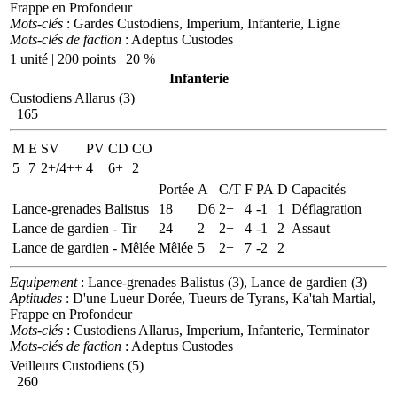
Frappe en Profondeur
Mots-clés
: Gardes Custodiens, Imperium, Infanterie, Ligne
Mots-clés de faction
: Adeptus Custodes
1 unité | 200 points | 20 %
Infanterie
Custodiens Allarus (3)
165
M
E
SV
PV
CD
CO
5
7
2+/4++
4
6+
2
Portée
A
C/T
F
PA
D
Capacités
Lance-grenades Balistus
18
D6
2+
4
-1
1
Déflagration
Lance de gardien - Tir
24
2
2+
4
-1
2
Assaut
Lance de gardien - Mêlée
Mêlée
5
2+
7
-2
2
Equipement
: Lance-grenades Balistus (3), Lance de gardien (3)
Aptitudes
: D'une Lueur Dorée, Tueurs de Tyrans, Ka'tah Martial,
Frappe en Profondeur
Mots-clés
: Custodiens Allarus, Imperium, Infanterie, Terminator
Mots-clés de faction
: Adeptus Custodes
Veilleurs Custodiens (5)
260