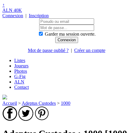
↑
ALN 40K
Connexion
|
Inscription
Garder ma session ouverte.
Mot de passe oublié ?
|
Créer un compte
Listes
Joueurs
Photos
G-Fig
ALN
Contact
Accueil
>
Adeptus Custodes
>
1000