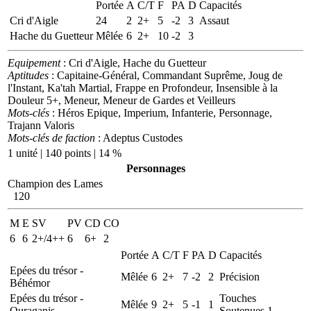
Portée
A
C/T
F
PA
D
Capacités
Cri d'Aigle
24
2
2+
5
-2
3
Assaut
Hache du Guetteur
Mêlée
6
2+
10
-2
3
Equipement
: Cri d'Aigle, Hache du Guetteur
Aptitudes
: Capitaine-Général, Commandant Suprême, Joug de
l'Instant, Ka'tah Martial, Frappe en Profondeur, Insensible à la
Douleur 5+, Meneur, Meneur de Gardes et Veilleurs
Mots-clés
: Héros Epique, Imperium, Infanterie, Personnage,
Trajann Valoris
Mots-clés de faction
: Adeptus Custodes
1 unité | 140 points | 14 %
Personnages
Champion des Lames
120
M
E
SV
PV
CD
CO
6
6
2+/4++
6
6+
2
Portée
A
C/T
F
PA
D
Capacités
Epées du trésor -
Mêlée
6
2+
7
-2
2
Précision
Béhémor
Epées du trésor -
Touches
Mêlée
9
2+
5
-1
1
Ouraganis
Soutenues 1