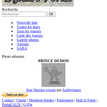
Recherche
Nouvelle liste
Toutes les listes
Tous les joueurs
Carte des joueurs
Galerie photos
Agenda
SARA
Photo aléatoire
PRINCE DEMON
Iron Warrior vroom
par
An0nymuzo
Contact
|
Charte
|
Mentions légales
|
Partenaires
|
Hall of Fame
|
Portail ALN
|
G-Fig