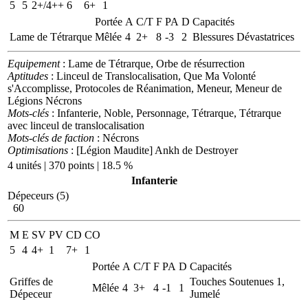
5
5
2+/4++
6
6+
1
Portée
A
C/T
F
PA
D
Capacités
Lame de Tétrarque
Mêlée
4
2+
8
-3
2
Blessures Dévastatrices
Equipement
: Lame de Tétrarque, Orbe de résurrection
Aptitudes
: Linceul de Translocalisation, Que Ma Volonté
s'Accomplisse, Protocoles de Réanimation, Meneur, Meneur de
Légions Nécrons
Mots-clés
: Infanterie, Noble, Personnage, Tétrarque, Tétrarque
avec linceul de translocalisation
Mots-clés de faction
: Nécrons
Optimisations
: [Légion Maudite] Ankh de Destroyer
4 unités | 370 points | 18.5 %
Infanterie
Dépeceurs (5)
60
M
E
SV
PV
CD
CO
5
4
4+
1
7+
1
Portée
A
C/T
F
PA
D
Capacités
Griffes de
Touches Soutenues 1,
Mêlée
4
3+
4
-1
1
Dépeceur
Jumelé