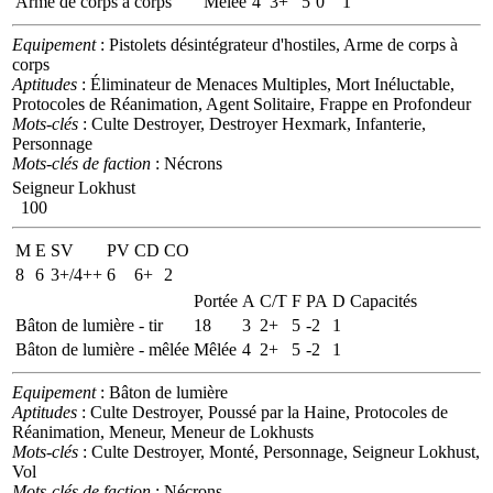
Arme de corps à corps
Mêlée
4
3+
5
0
1
Equipement
: Pistolets désintégrateur d'hostiles, Arme de corps à
corps
Aptitudes
: Éliminateur de Menaces Multiples, Mort Inéluctable,
Protocoles de Réanimation, Agent Solitaire, Frappe en Profondeur
Mots-clés
: Culte Destroyer, Destroyer Hexmark, Infanterie,
Personnage
Mots-clés de faction
: Nécrons
Seigneur Lokhust
100
M
E
SV
PV
CD
CO
8
6
3+/4++
6
6+
2
Portée
A
C/T
F
PA
D
Capacités
Bâton de lumière - tir
18
3
2+
5
-2
1
Bâton de lumière - mêlée
Mêlée
4
2+
5
-2
1
Equipement
: Bâton de lumière
Aptitudes
: Culte Destroyer, Poussé par la Haine, Protocoles de
Réanimation, Meneur, Meneur de Lokhusts
Mots-clés
: Culte Destroyer, Monté, Personnage, Seigneur Lokhust,
Vol
Mots-clés de faction
: Nécrons