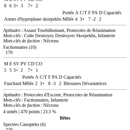
8
6
3+
3
7+
2
Portée
A
C/T
F
PA
D
Capacités
Armes d'hyperphase skorpekhs
Mêlée
4
3+
7
-2
2
Aptitudes
: Assaut Tourbillonnant, Protocoles de Réanimation
Mots-clés
: Culte Destroyer, Destroyers Skorpekhs, Infanterie
Mots-clés de faction
: Nécrons
Factionnaires (10)
170
M
E
SV
PV
CD
CO
5
5
3+
2
7+
1
Portée
A
C/T
F
PA
D
Capacités
Fauchard
Mêlée
2
3+
8
-3
2
Blessures Dévastatrices
Aptitudes
: Protocoles d'Escorte, Protocoles de Réanimation
Mots-clés
: Factionnaires, Infanterie
Mots-clés de faction
: Nécrons
4 unités | 470 points | 23.5 %
Bêtes
Spectres Canopteks (6)
220