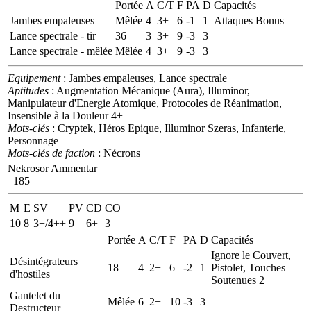
Portée
A
C/T
F
PA
D
Capacités
Jambes empaleuses
Mêlée
4
3+
6
-1
1
Attaques Bonus
Lance spectrale - tir
36
3
3+
9
-3
3
Lance spectrale - mêlée
Mêlée
4
3+
9
-3
3
Equipement
: Jambes empaleuses, Lance spectrale
Aptitudes
: Augmentation Mécanique (Aura), Illuminor,
Manipulateur d'Energie Atomique, Protocoles de Réanimation,
Insensible à la Douleur 4+
Mots-clés
: Cryptek, Héros Epique, Illuminor Szeras, Infanterie,
Personnage
Mots-clés de faction
: Nécrons
Nekrosor Ammentar
185
M
E
SV
PV
CD
CO
10
8
3+/4++
9
6+
3
Portée
A
C/T
F
PA
D
Capacités
Ignore le Couvert,
Désintégrateurs
18
4
2+
6
-2
1
Pistolet, Touches
d'hostiles
Soutenues 2
Gantelet du
Mêlée
6
2+
10
-3
3
Destructeur