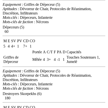
Equipement
: Griffes de Dépeceur (5)
Aptitudes
: Dévoreur de Chair, Protocoles de Réanimation,
Discrétion, Infiltrateurs
Mots-clés
: Dépeceurs, Infanterie
Mots-clés de faction
: Nécrons
Dépeceurs (5)
60
M
E
SV
PV
CD
CO
5
4
4+
1
7+
1
Portée
A
C/T
F
PA
D
Capacités
Griffes de
Touches Soutenues 1,
Mêlée
4
3+
4
-1
1
Dépeceur
Jumelé
Equipement
: Griffes de Dépeceur (5)
Aptitudes
: Dévoreur de Chair, Protocoles de Réanimation,
Discrétion, Infiltrateurs
Mots-clés
: Dépeceurs, Infanterie
Mots-clés de faction
: Nécrons
Destroyers Skorpekhs (6)
180
M
E
SV
PV
CD
CO