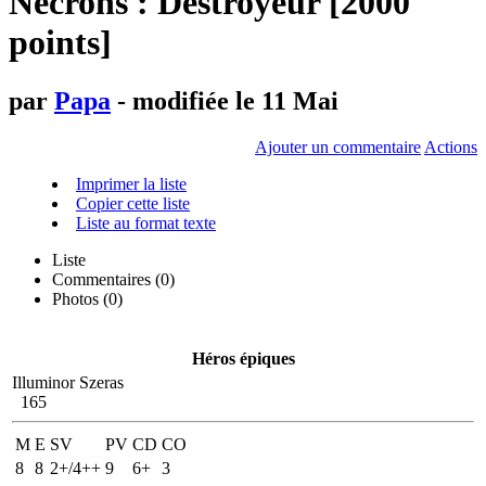
Necrons : Destroyeur [2000
points]
par
Papa
- modifiée le 11 Mai
Ajouter un commentaire
Actions
Imprimer la liste
Copier cette liste
Liste au format texte
Liste
Commentaires (
0
)
Photos (0)
Héros épiques
Illuminor Szeras
165
M
E
SV
PV
CD
CO
8
8
2+/4++
9
6+
3