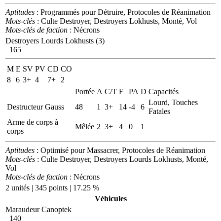
Aptitudes
: Programmés pour Détruire, Protocoles de Réanimation
Mots-clés
: Culte Destroyer, Destroyers Lokhusts, Monté, Vol
Mots-clés de faction
: Nécrons
Destroyers Lourds Lokhusts (3)
165
M
E
SV
PV
CD
CO
8
6
3+
4
7+
2
Portée
A
C/T
F
PA
D
Capacités
Lourd, Touches
Destructeur Gauss
48
1
3+
14
-4
6
Fatales
Arme de corps à
Mêlée
2
3+
4
0
1
corps
Aptitudes
: Optimisé pour Massacrer, Protocoles de Réanimation
Mots-clés
: Culte Destroyer, Destroyers Lourds Lokhusts, Monté,
Vol
Mots-clés de faction
: Nécrons
2 unités | 345 points | 17.25 %
Véhicules
Maraudeur Canoptek
140