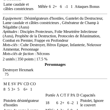
Lame caudale et
Mêlée
6
2+
6
-1
1
Attaques Bonus
câbles constricteurs
Equipement
: Désintégrateurs d'hostiles, Gantelet du Destructeur,
Lame caudale et câbles constricteurs , Générateur de Champ à
Négalithe (Aura)
Aptitudes
: Disciples Protecteurs, Folie Meurtrière Infectieuse
(Aura), Prophète de la Destruction, Protocoles de Réanimation,
Combat en Premier, Frappe en Profondeur
Mots-clés
: Culte Destroyer, Héros Epique, Infanterie, Nekrosor
Ammentar, Personnage
Mots-clés de faction
: Nécrons
2 unités | 350 points | 17.5 %
Personnages
Destroyer Hexmark
75
M
E
SV
PV
CD
CO
8
5
3+
5
6+
1
Portée
A
C/T
F
PA
D
Capacités
Pistolets désintégrateur
Pistolet, Ignore
18
6
2+
6
-2
1
d'hostiles
le couvert