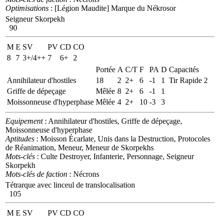
Optimisations
: [Légion Maudite] Marque du Nékrosor
Seigneur Skorpekh
90
M
E
SV
PV
CD
CO
8
7
3+/4++
7
6+
2
Portée
A
C/T
F
PA
D
Capacités
Annihilateur d'hostiles
18
2
2+
6
-1
1
Tir Rapide 2
Griffe de dépeçage
Mêlée
8
2+
6
-1
1
Moissonneuse d'hyperphase
Mêlée
4
2+
10
-3
3
Equipement
: Annihilateur d'hostiles, Griffe de dépeçage,
Moissonneuse d'hyperphase
Aptitudes
: Moisson Écarlate, Unis dans la Destruction, Protocoles
de Réanimation, Meneur, Meneur de Skorpekhs
Mots-clés
: Culte Destroyer, Infanterie, Personnage, Seigneur
Skorpekh
Mots-clés de faction
: Nécrons
Tétrarque avec linceul de translocalisation
105
M
E
SV
PV
CD
CO