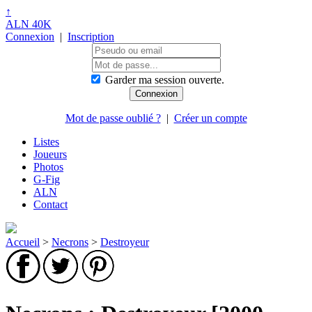
↑
ALN 40K
Connexion
|
Inscription
Garder ma session ouverte.
Mot de passe oublié ?
|
Créer un compte
Listes
Joueurs
Photos
G-Fig
ALN
Contact
Accueil
>
Necrons
>
Destroyeur