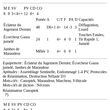
M
E
SV
PV
CD
CO
8
8
3+/4++
12
8+
4
Portée
A
C/T
F
PA
D
Capacités
Éclateur du
Déflagration,
48
D6+1
4+
14
-3
3
Jugement Dernier
Lourd
Touches Fatales,
Écorcheur Gauss
24
1
4+
4
0
1
Tir Rapide 1,
jumelé
Jumelé
Jambes de
Mêlée
3
4+
6
0
1
Maraudeur
Equipement
: Éclateur du Jugement Dernier, Écorcheur Gauss
jumelé, Jambes de Maraudeur
Aptitudes
: Assemblage Sentinelle, Endommagé 1-4 PV, Protocoles
de Réanimation, Destruction Néfaste D3
Mots-clés
: Canoptek, Maraudeur, Marcheur, Véhicule
Mots-clés de faction
: Nécrons
Réanimateur Canoptek
75
M
E
SV
PV
CD
CO
8
6
3+
6
8+
3