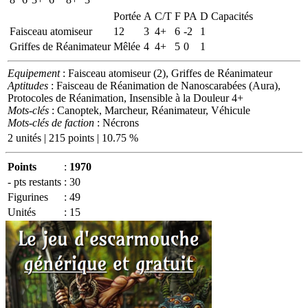
Portée
A
C/T
F
PA
D
Capacités
Faisceau atomiseur
12
3
4+
6
-2
1
Griffes de Réanimateur
Mêlée
4
4+
5
0
1
Equipement
: Faisceau atomiseur (2), Griffes de Réanimateur
Aptitudes
: Faisceau de Réanimation de Nanoscarabées (Aura),
Protocoles de Réanimation, Insensible à la Douleur 4+
Mots-clés
: Canoptek, Marcheur, Réanimateur, Véhicule
Mots-clés de faction
: Nécrons
2 unités | 215 points | 10.75 %
Points
:
1970
- pts restants
:
30
Figurines
:
49
Unités
:
15