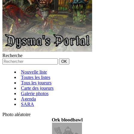
Recherche
Nouvelle liste
Toutes les listes
Tous les joueurs
Carte des joueurs
Galerie photos
Agenda
SARA
Photo aléatoire
Ork bloodbawl