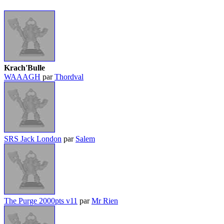
Krach'Bulle
WAAAGH
par
Thordval
SRS Jack London
par
Salem
The Purge 2000pts v11
par
Mr Rien