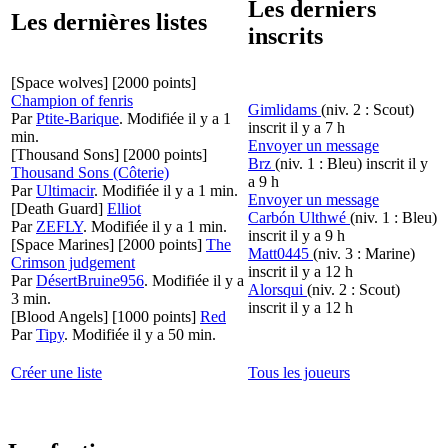
Les derniers
Les dernières listes
inscrits
[Space wolves]
[2000 points]
Champion of fenris
Gimlidams
(niv. 2 : Scout)
Par
Ptite-Barique
.
Modifiée il y a 1
inscrit il y a 7 h
min.
Envoyer un message
[Thousand Sons]
[2000 points]
Brz
(niv. 1 : Bleu)
inscrit il y
Thousand Sons (Côterie)
a 9 h
Par
Ultimacir
.
Modifiée il y a 1 min.
Envoyer un message
[Death Guard]
Elliot
Carbón Ulthwé
(niv. 1 : Bleu)
Par
ZEFLY
.
Modifiée il y a 1 min.
inscrit il y a 9 h
[Space Marines]
[2000 points]
The
Matt0445
(niv. 3 : Marine)
Crimson judgement
inscrit il y a 12 h
Par
DésertBruine956
.
Modifiée il y a
Alorsqui
(niv. 2 : Scout)
3 min.
inscrit il y a 12 h
[Blood Angels]
[1000 points]
Red
Par
Tipy
.
Modifiée il y a 50 min.
Créer une liste
Tous les joueurs