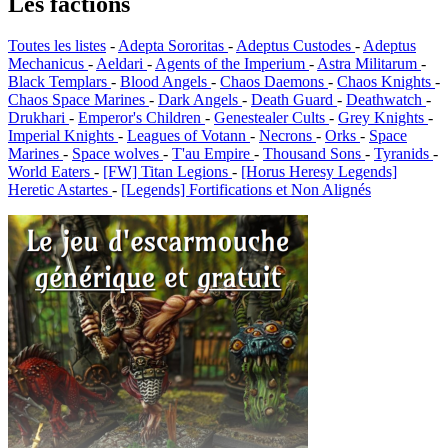
Les factions
Toutes les listes
-
Adepta Sororitas
-
Adeptus Custodes
-
Adeptus
Mechanicus
-
Aeldari
-
Agents of the Imperium
-
Astra Militarum
-
Black Templars
-
Blood Angels
-
Chaos Daemons
-
Chaos Knights
-
Chaos Space Marines
-
Dark Angels
-
Death Guard
-
Deathwatch
-
Drukhari
-
Emperor's Children
-
Genestealer Cults
-
Grey Knights
-
Imperial Knights
-
Leagues of Votann
-
Necrons
-
Orks
-
Space
Marines
-
Space wolves
-
T'au Empire
-
Thousand Sons
-
Tyranids
-
World Eaters
-
[FW] Titan Legions
-
[Horus Heresy Legends]
Heretic Astartes
-
[Legends] Fortifications et Non Alignés