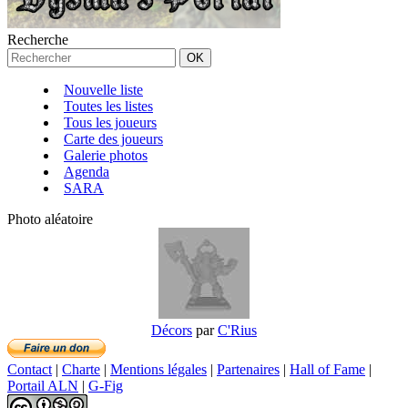
Recherche
Nouvelle liste
Toutes les listes
Tous les joueurs
Carte des joueurs
Galerie photos
Agenda
SARA
Photo aléatoire
Décors
par
C'Rius
Contact
|
Charte
|
Mentions légales
|
Partenaires
|
Hall of Fame
|
Portail ALN
|
G-Fig