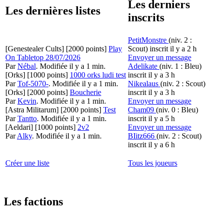
Les derniers
Les dernières listes
inscrits
PetitMonstre
(niv. 2 :
[Genestealer Cults]
[2000 points]
Play
Scout)
inscrit il y a 2 h
On Tabletop 28/07/2026
Envoyer un message
Par
Nébal
.
Modifiée il y a 1 min.
Adelikate
(niv. 1 : Bleu)
[Orks]
[1000 points]
1000 orks ludi test
inscrit il y a 3 h
Par
Tof-5070-
.
Modifiée il y a 1 min.
Nikealaus
(niv. 2 : Scout)
[Orks]
[2000 points]
Boucherie
inscrit il y a 3 h
Par
Kevin
.
Modifiée il y a 1 min.
Envoyer un message
[Astra Militarum]
[2000 points]
Test
Cham09
(niv. 0 : Bleu)
Par
Tantto
.
Modifiée il y a 1 min.
inscrit il y a 5 h
[Aeldari]
[1000 points]
2v2
Envoyer un message
Par
Alky
.
Modifiée il y a 1 min.
BIitz666
(niv. 2 : Scout)
inscrit il y a 6 h
Créer une liste
Tous les joueurs
Les factions