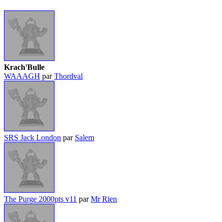
Krach'Bulle
WAAAGH
par
Thordval
SRS Jack London
par
Salem
The Purge 2000pts v11
par
Mr Rien