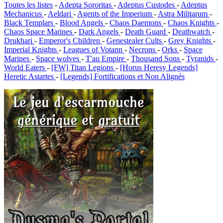
Toutes les listes
-
Adepta Sororitas
-
Adeptus Custodes
-
Adeptus
Mechanicus
-
Aeldari
-
Agents of the Imperium
-
Astra Militarum
-
Black Templars
-
Blood Angels
-
Chaos Daemons
-
Chaos Knights
-
Chaos Space Marines
-
Dark Angels
-
Death Guard
-
Deathwatch
-
Drukhari
-
Emperor's Children
-
Genestealer Cults
-
Grey Knights
-
Imperial Knights
-
Leagues of Votann
-
Necrons
-
Orks
-
Space
Marines
-
Space wolves
-
T'au Empire
-
Thousand Sons
-
Tyranids
-
World Eaters
-
[FW] Titan Legions
-
[Horus Heresy Legends]
Heretic Astartes
-
[Legends] Fortifications et Non Alignés