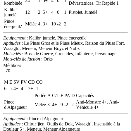
24
1
5+
4
0
1
kombinée
Dévastatrices, Tir Rapide 1
Kalibr'
12
2
5+
4
0
1
Pistolet, Jumelé
jumelé
Pince
Mêlée
4
3+
10
-2
2
énergetik'
Equipement
: Kalibr' jumelé, Pince énergetik'
Aptitudes
: Le Pluss Gros et le Pluss Mieux, Raizon du Pluss Fort,
Waaagh!, Meneur, Meneur Boyz et Nobz
Mots-clés
: Boss de Guerre, Grenades, Infanterie, Personnage
Mots-clés de faction
: Orks
Médiboss
70
M
E
SV
PV
CD
CO
6
5
4+
4
7+
1
Portée
A
C/T
F
PA
D
Capacités
Pince
Anti-Monstre 4+, Anti-
Mêlée
3
4+
9
-2
2
d'Alpagueur
Véhicule 4+
Equipement
: Pince d'Alpagueur
Aptitudes
: Chirur’jien, Outils de Dok, Waaagh!, Insensible à la
Douleur 5+, Meneur, Meneur Alpagueurs