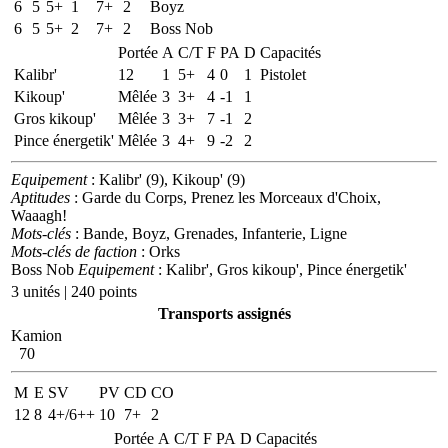
6
5
5+
1
7+
2
Boyz
6
5
5+
2
7+
2
Boss Nob
Portée
A
C/T
F
PA
D
Capacités
Kalibr'
12
1
5+
4
0
1
Pistolet
Kikoup'
Mêlée
3
3+
4
-1
1
Gros kikoup'
Mêlée
3
3+
7
-1
2
Pince énergetik'
Mêlée
3
4+
9
-2
2
Equipement
: Kalibr' (9), Kikoup' (9)
Aptitudes
: Garde du Corps, Prenez les Morceaux d'Choix,
Waaagh!
Mots-clés
: Bande, Boyz, Grenades, Infanterie, Ligne
Mots-clés de faction
: Orks
Boss Nob
Equipement
: Kalibr', Gros kikoup', Pince énergetik'
3 unités | 240 points
Transports assignés
Kamion
70
M
E
SV
PV
CD
CO
12
8
4+/6++
10
7+
2
Portée
A
C/T
F
PA
D
Capacités