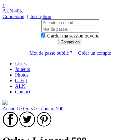
↑
ALN 40K
Connexion
|
Inscription
Garder ma session ouverte.
Mot de passe oublié ?
|
Créer un compte
Listes
Joueurs
Photos
G-Fig
ALN
Contact
Accueil
>
Orks
>
Léonard 500