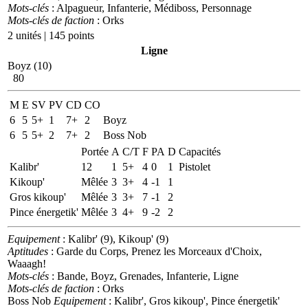
Mots-clés
: Alpagueur, Infanterie, Médiboss, Personnage
Mots-clés de faction
: Orks
2 unités | 145 points
Ligne
Boyz (10)
80
M
E
SV
PV
CD
CO
6
5
5+
1
7+
2
Boyz
6
5
5+
2
7+
2
Boss Nob
Portée
A
C/T
F
PA
D
Capacités
Kalibr'
12
1
5+
4
0
1
Pistolet
Kikoup'
Mêlée
3
3+
4
-1
1
Gros kikoup'
Mêlée
3
3+
7
-1
2
Pince énergetik'
Mêlée
3
4+
9
-2
2
Equipement
: Kalibr' (9), Kikoup' (9)
Aptitudes
: Garde du Corps, Prenez les Morceaux d'Choix,
Waaagh!
Mots-clés
: Bande, Boyz, Grenades, Infanterie, Ligne
Mots-clés de faction
: Orks
Boss Nob
Equipement
: Kalibr', Gros kikoup', Pince énergetik'