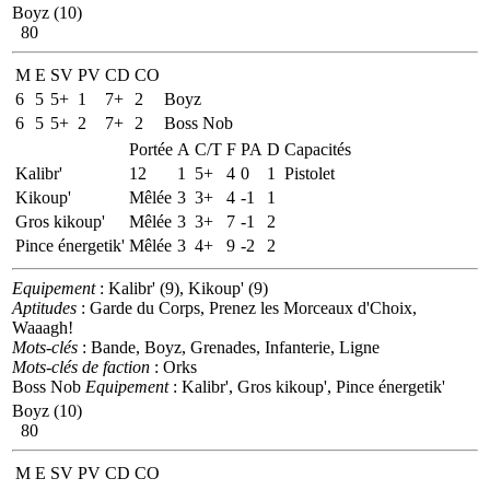
Boyz (10)
80
M
E
SV
PV
CD
CO
6
5
5+
1
7+
2
Boyz
6
5
5+
2
7+
2
Boss Nob
Portée
A
C/T
F
PA
D
Capacités
Kalibr'
12
1
5+
4
0
1
Pistolet
Kikoup'
Mêlée
3
3+
4
-1
1
Gros kikoup'
Mêlée
3
3+
7
-1
2
Pince énergetik'
Mêlée
3
4+
9
-2
2
Equipement
: Kalibr' (9), Kikoup' (9)
Aptitudes
: Garde du Corps, Prenez les Morceaux d'Choix,
Waaagh!
Mots-clés
: Bande, Boyz, Grenades, Infanterie, Ligne
Mots-clés de faction
: Orks
Boss Nob
Equipement
: Kalibr', Gros kikoup', Pince énergetik'
Boyz (10)
80
M
E
SV
PV
CD
CO