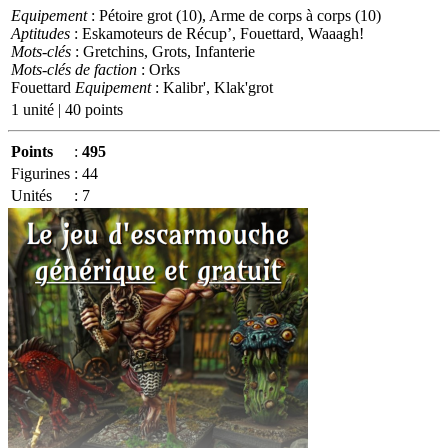
Equipement
: Pétoire grot (10), Arme de corps à corps (10)
Aptitudes
: Eskamoteurs de Récup’, Fouettard, Waaagh!
Mots-clés
: Gretchins, Grots, Infanterie
Mots-clés de faction
: Orks
Fouettard
Equipement
: Kalibr', Klak'grot
1 unité | 40 points
Points
:
495
Figurines
:
44
Unités
:
7