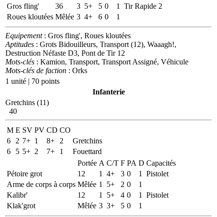
Gros fling'
36
3
5+
5
0
1
Tir Rapide 2
Roues kloutées
Mêlée
3
4+
6
0
1
Equipement
: Gros fling', Roues kloutées
Aptitudes
: Grots Bidouilleurs, Transport (12), Waaagh!,
Destruction Néfaste D3, Pont de Tir 12
Mots-clés
: Kamion, Transport, Transport Assigné, Véhicule
Mots-clés de faction
: Orks
1 unité | 70 points
Infanterie
Gretchins (11)
40
M
E
SV
PV
CD
CO
6
2
7+
1
8+
2
Gretchins
6
5
5+
2
7+
1
Fouettard
Portée
A
C/T
F
PA
D
Capacités
Pétoire grot
12
1
4+
3
0
1
Pistolet
Arme de corps à corps
Mêlée
1
5+
2
0
1
Kalibr'
12
1
5+
4
0
1
Pistolet
Klak'grot
Mêlée
3
3+
5
0
1