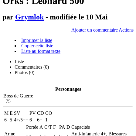
Orks : Léonard 500
par
Grymlok
- modifiée le 10 Mai
Ajouter un commentaire
Actions
Imprimer la liste
Copier cette liste
Liste au format texte
Liste
Commentaires (
0
)
Photos (0)
Personnages
Boss de Guerre
75
M
E
SV
PV
CD
CO
6
5
4+/5++
6
6+
1
Portée
A
C/T
F
PA
D
Capacités
Arme
Anti-Infanterie 4+, Blessures