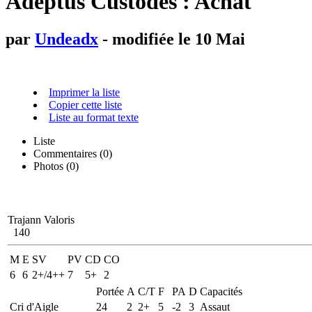
Adeptus Custodes : Achat
par
Undeadx
- modifiée le 10 Mai
Imprimer la liste
Copier cette liste
Liste au format texte
Liste
Commentaires (
0
)
Photos (0)
Trajann Valoris
140
M
E
SV
PV
CD
CO
6
6
2+/4++
7
5+
2
Portée
A
C/T
F
PA
D
Capacités
Cri d'Aigle
24
2
2+
5
-2
3
Assaut