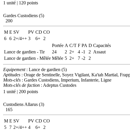
1 unité | 120 points
Gardes Custodiens (5)
200
M
E
SV
PV
CD
CO
6
6
2+/4++
3
6+
2
Portée
A
C/T
F
PA
D
Capacités
Lance de gardien - Tir
24
2
2+
4
-1
2
Assaut
Lance de gardien - Mêlée
Mêlée
5
2+
7
-2
2
Equipement
: Lance de gardien (5)
Aptitudes
: Orage de Sentinelle, Soyez Vigilant, Ka'tah Martial, Fra
Mots-clés
: Gardes Custodiens, Imperium, Infanterie, Ligne
Mots-clés de faction
: Adeptus Custodes
1 unité | 200 points
Custodiens Allarus (3)
165
M
E
SV
PV
CD
CO
5
7
2+/4++
4
6+
2