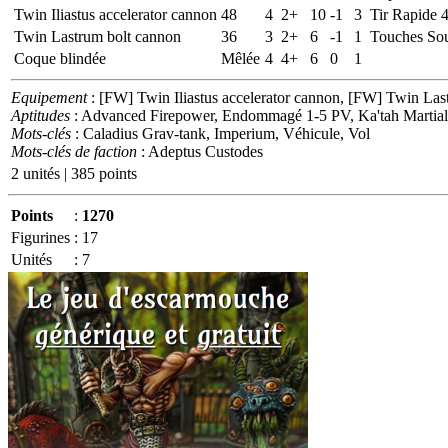
Twin Iliastus accelerator cannon
48
4
2+
10
-1
3
Tir Rapide 
Twin Lastrum bolt cannon
36
3
2+
6
-1
1
Touches Sou
Coque blindée
Mêlée
4
4+
6
0
1
Equipement
: [FW] Twin Iliastus accelerator cannon, [FW] Twin Las
Aptitudes
: Advanced Firepower, Endommagé 1-5 PV, Ka'tah Martial,
Mots-clés
: Caladius Grav-tank, Imperium, Véhicule, Vol
Mots-clés de faction
: Adeptus Custodes
2 unités | 385 points
Points
:
1270
Figurines
:
17
Unités
:
7