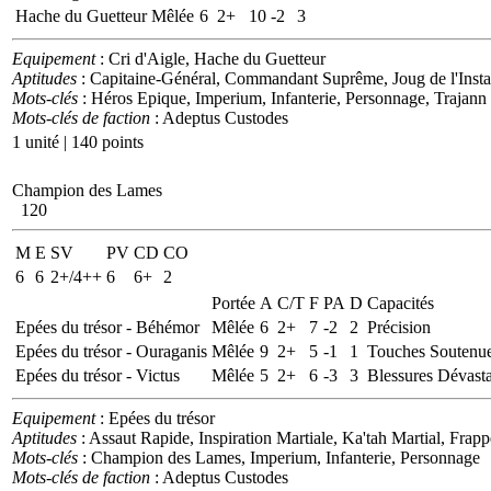
Hache du Guetteur
Mêlée
6
2+
10
-2
3
Equipement
: Cri d'Aigle, Hache du Guetteur
Aptitudes
: Capitaine-Général, Commandant Suprême, Joug de l'Instant
Mots-clés
: Héros Epique, Imperium, Infanterie, Personnage, Trajann 
Mots-clés de faction
: Adeptus Custodes
1 unité | 140 points
Champion des Lames
120
M
E
SV
PV
CD
CO
6
6
2+/4++
6
6+
2
Portée
A
C/T
F
PA
D
Capacités
Epées du trésor - Béhémor
Mêlée
6
2+
7
-2
2
Précision
Epées du trésor - Ouraganis
Mêlée
9
2+
5
-1
1
Touches Soutenue
Epées du trésor - Victus
Mêlée
5
2+
6
-3
3
Blessures Dévasta
Equipement
: Epées du trésor
Aptitudes
: Assaut Rapide, Inspiration Martiale, Ka'tah Martial, Fra
Mots-clés
: Champion des Lames, Imperium, Infanterie, Personnage
Mots-clés de faction
: Adeptus Custodes