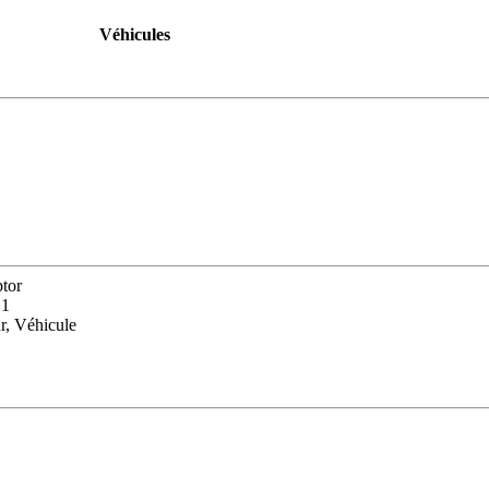
Véhicules
tor
 1
r, Véhicule