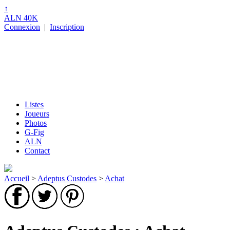
↑
ALN 40K
Connexion
|
Inscription
Listes
Joueurs
Photos
G-Fig
ALN
Contact
Accueil
>
Adeptus Custodes
>
Achat