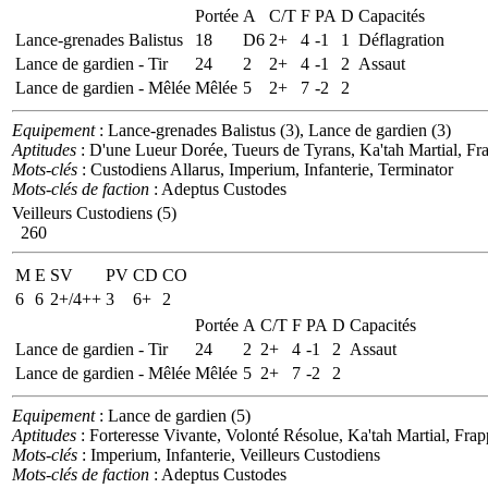
Portée
A
C/T
F
PA
D
Capacités
Lance-grenades Balistus
18
D6
2+
4
-1
1
Déflagration
Lance de gardien - Tir
24
2
2+
4
-1
2
Assaut
Lance de gardien - Mêlée
Mêlée
5
2+
7
-2
2
Equipement
: Lance-grenades Balistus (3), Lance de gardien (3)
Aptitudes
: D'une Lueur Dorée, Tueurs de Tyrans, Ka'tah Martial, Fr
Mots-clés
: Custodiens Allarus, Imperium, Infanterie, Terminator
Mots-clés de faction
: Adeptus Custodes
Veilleurs Custodiens (5)
260
M
E
SV
PV
CD
CO
6
6
2+/4++
3
6+
2
Portée
A
C/T
F
PA
D
Capacités
Lance de gardien - Tir
24
2
2+
4
-1
2
Assaut
Lance de gardien - Mêlée
Mêlée
5
2+
7
-2
2
Equipement
: Lance de gardien (5)
Aptitudes
: Forteresse Vivante, Volonté Résolue, Ka'tah Martial, Fra
Mots-clés
: Imperium, Infanterie, Veilleurs Custodiens
Mots-clés de faction
: Adeptus Custodes