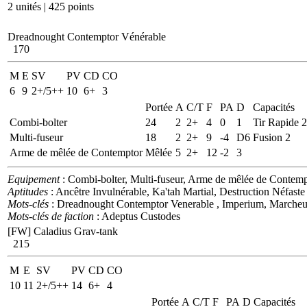
2 unités | 425 points
Dreadnought Contemptor Vénérable
170
M
E
SV
PV
CD
CO
6
9
2+/5++
10
6+
3
Portée
A
C/T
F
PA
D
Capacités
Combi-bolter
24
2
2+
4
0
1
Tir Rapide 2
Multi-fuseur
18
2
2+
9
-4
D6
Fusion 2
Arme de mêlée de Contemptor
Mêlée
5
2+
12
-2
3
Equipement
: Combi-bolter, Multi-fuseur, Arme de mêlée de Contemp
Aptitudes
: Ancêtre Invulnérable, Ka'tah Martial, Destruction Néfaste
Mots-clés
: Dreadnought Contemptor Venerable , Imperium, Marcheu
Mots-clés de faction
: Adeptus Custodes
[FW] Caladius Grav-tank
215
M
E
SV
PV
CD
CO
10
11
2+/5++
14
6+
4
Portée
A
C/T
F
PA
D
Capacités