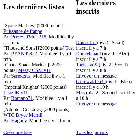
Les derniers
Les dernières listes
inscrits
[Space Marines]
[2000 points]
Puissance de frappe
Par
Perceval34Ch218
.
Modifiée il y
a 1 min.
Damss15
(niv. 2 : Scout)
[Thousand Sons]
[2000 points]
Test
inscrit il y a 7 h
Par
PYAN05822
.
Modifiée il y a 1
DarkManant
(niv. 1 : Bleu)
min.
inscrit il y a 7 h
[Chaos Space Marines]
[2000
TarKHaoS
(niv. 2 : Scout)
points]
Messy CSM v11
inscrit il y a 8 h
Par
Sarngeras
.
Modifiée il y a 1
Envoyer un message
min.
Grimwald163
(niv. 1 : Bleu)
[Imperial Knights]
[2000 points]
inscrit il y a 10 h
Liste IK v11
Mks
(niv. 2 : Scout)
inscrit il y
Par
Romano71
.
Modifiée il y a 1
a 10 h
min.
Envoyer un message
[Adeptus Custodes]
[2000 points]
WTC Bryce Merrill
Par
Hagony
.
Modifiée il y a 1 min.
Créer une liste
Tous les joueurs