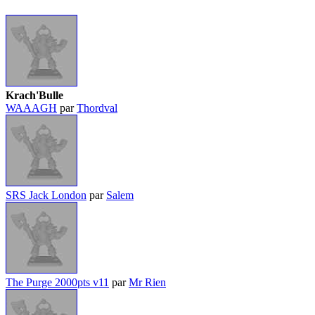
Krach'Bulle
WAAAGH
par
Thordval
SRS Jack London
par
Salem
The Purge 2000pts v11
par
Mr Rien