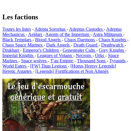
Les factions
Toutes les listes
-
Adepta Sororitas
-
Adeptus Custodes
-
Adeptus
Mechanicus
-
Aeldari
-
Agents of the Imperium
-
Astra Militarum
-
Black Templars
-
Blood Angels
-
Chaos Daemons
-
Chaos Knights
-
Chaos Space Marines
-
Dark Angels
-
Death Guard
-
Deathwatch
-
Drukhari
-
Emperor's Children
-
Genestealer Cults
-
Grey Knights
-
Imperial Knights
-
Leagues of Votann
-
Necrons
-
Orks
-
Space
Marines
-
Space wolves
-
T'au Empire
-
Thousand Sons
-
Tyranids
-
World Eaters
-
[FW] Titan Legions
-
[Horus Heresy Legends]
Heretic Astartes
-
[Legends] Fortifications et Non Alignés