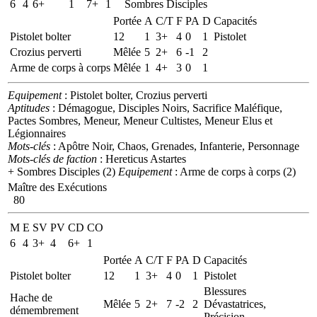
6
4
6+
1
7+
1
Sombres Disciples
Portée
A
C/T
F
PA
D
Capacités
Pistolet bolter
12
1
3+
4
0
1
Pistolet
Crozius perverti
Mêlée
5
2+
6
-1
2
Arme de corps à corps
Mêlée
1
4+
3
0
1
Equipement
: Pistolet bolter, Crozius perverti
Aptitudes
: Démagogue, Disciples Noirs, Sacrifice Maléfique,
Pactes Sombres, Meneur, Meneur Cultistes, Meneur Elus et
Légionnaires
Mots-clés
: Apôtre Noir, Chaos, Grenades, Infanterie, Personnage
Mots-clés de faction
: Hereticus Astartes
+ Sombres Disciples (2)
Equipement
: Arme de corps à corps (2)
Maître des Exécutions
80
M
E
SV
PV
CD
CO
6
4
3+
4
6+
1
Portée
A
C/T
F
PA
D
Capacités
Pistolet bolter
12
1
3+
4
0
1
Pistolet
Blessures
Hache de
Mêlée
5
2+
7
-2
2
Dévastatrices,
démembrement
Précision