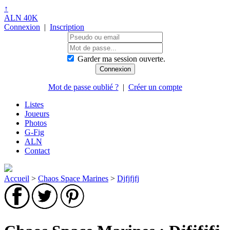
↑
ALN 40K
Connexion
|
Inscription
Garder ma session ouverte.
Mot de passe oublié ?
|
Créer un compte
Listes
Joueurs
Photos
G-Fig
ALN
Contact
Accueil
>
Chaos Space Marines
>
Djfjfjfj