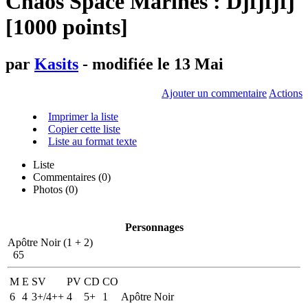
Chaos Space Marines : Djfjfjfj
[1000 points]
par
Kasits
- modifiée le 13 Mai
Ajouter un commentaire
Actions
Imprimer la liste
Copier cette liste
Liste au format texte
Liste
Commentaires (
0
)
Photos (0)
Personnages
Apôtre Noir (1 + 2)
65
M
E
SV
PV
CD
CO
6
4
3+/4++
4
5+
1
Apôtre Noir