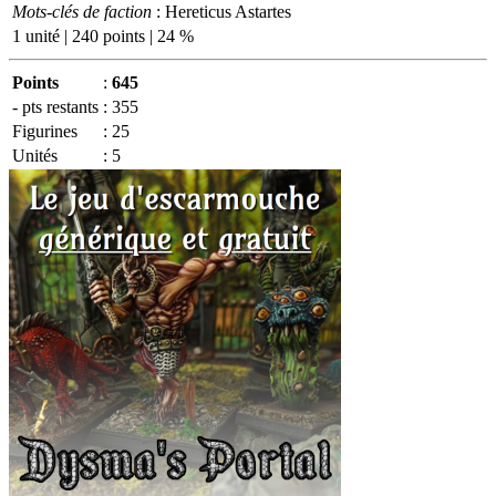
Mots-clés de faction
: Hereticus Astartes
1 unité | 240 points | 24 %
Points
:
645
- pts restants
:
355
Figurines
:
25
Unités
:
5