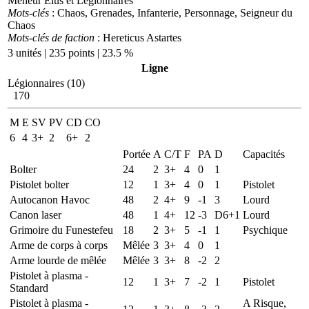
Meneur Elus et Légionnaires
Mots-clés
: Chaos, Grenades, Infanterie, Personnage, Seigneur du
Chaos
Mots-clés de faction
: Hereticus Astartes
3 unités | 235 points | 23.5 %
Ligne
Légionnaires (10)
170
M
E
SV
PV
CD
CO
6
4
3+
2
6+
2
Portée
A
C/T
F
PA
D
Capacités
Bolter
24
2
3+
4
0
1
Pistolet bolter
12
1
3+
4
0
1
Pistolet
Autocanon Havoc
48
2
4+
9
-1
3
Lourd
Canon laser
48
1
4+
12
-3
D6+1
Lourd
Grimoire du Funestefeu
18
2
3+
5
-1
1
Psychique
Arme de corps à corps
Mêlée
3
3+
4
0
1
Arme lourde de mêlée
Mêlée
3
3+
8
-2
2
Pistolet à plasma -
12
1
3+
7
-2
1
Pistolet
Standard
Pistolet à plasma -
A Risque,