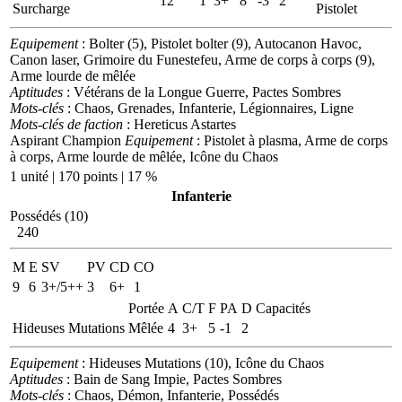
12
1
3+
8
-3
2
Surcharge
Pistolet
Equipement
: Bolter (5), Pistolet bolter (9), Autocanon Havoc,
Canon laser, Grimoire du Funestefeu, Arme de corps à corps (9),
Arme lourde de mêlée
Aptitudes
: Vétérans de la Longue Guerre, Pactes Sombres
Mots-clés
: Chaos, Grenades, Infanterie, Légionnaires, Ligne
Mots-clés de faction
: Hereticus Astartes
Aspirant Champion
Equipement
: Pistolet à plasma, Arme de corps
à corps, Arme lourde de mêlée, Icône du Chaos
1 unité | 170 points | 17 %
Infanterie
Possédés (10)
240
M
E
SV
PV
CD
CO
9
6
3+/5++
3
6+
1
Portée
A
C/T
F
PA
D
Capacités
Hideuses Mutations
Mêlée
4
3+
5
-1
2
Equipement
: Hideuses Mutations (10), Icône du Chaos
Aptitudes
: Bain de Sang Impie, Pactes Sombres
Mots-clés
: Chaos, Démon, Infanterie, Possédés