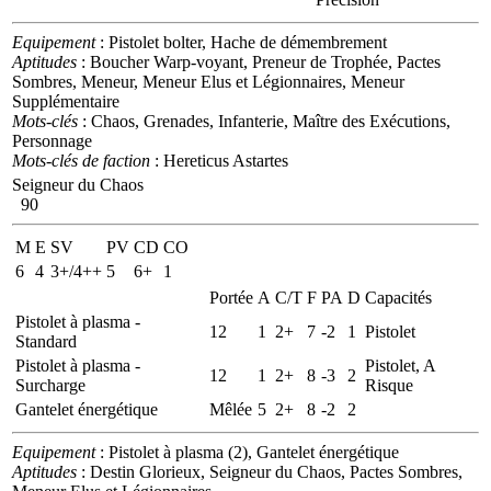
Equipement
: Pistolet bolter, Hache de démembrement
Aptitudes
: Boucher Warp-voyant, Preneur de Trophée, Pactes
Sombres, Meneur, Meneur Elus et Légionnaires, Meneur
Supplémentaire
Mots-clés
: Chaos, Grenades, Infanterie, Maître des Exécutions,
Personnage
Mots-clés de faction
: Hereticus Astartes
Seigneur du Chaos
90
M
E
SV
PV
CD
CO
6
4
3+/4++
5
6+
1
Portée
A
C/T
F
PA
D
Capacités
Pistolet à plasma -
12
1
2+
7
-2
1
Pistolet
Standard
Pistolet à plasma -
Pistolet, A
12
1
2+
8
-3
2
Surcharge
Risque
Gantelet énergétique
Mêlée
5
2+
8
-2
2
Equipement
: Pistolet à plasma (2), Gantelet énergétique
Aptitudes
: Destin Glorieux, Seigneur du Chaos, Pactes Sombres,