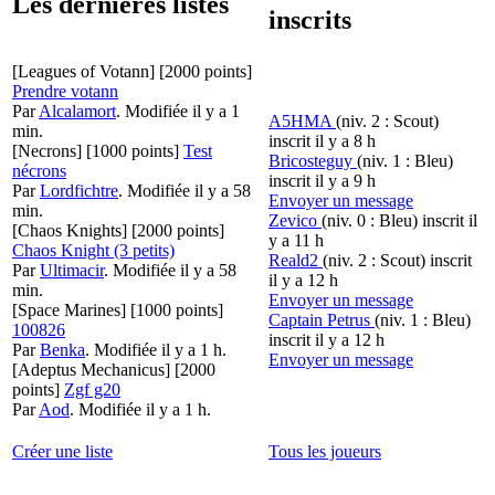
Les dernières listes
inscrits
[Leagues of Votann]
[2000 points]
Prendre votann
Par
Alcalamort
.
Modifiée il y a 1
A5HMA
(niv. 2 : Scout)
min.
inscrit il y a 8 h
[Necrons]
[1000 points]
Test
Bricosteguy
(niv. 1 : Bleu)
nécrons
inscrit il y a 9 h
Par
Lordfichtre
.
Modifiée il y a 58
Envoyer un message
min.
Zevico
(niv. 0 : Bleu)
inscrit il
[Chaos Knights]
[2000 points]
y a 11 h
Chaos Knight (3 petits)
Reald2
(niv. 2 : Scout)
inscrit
Par
Ultimacir
.
Modifiée il y a 58
il y a 12 h
min.
Envoyer un message
[Space Marines]
[1000 points]
Captain Petrus
(niv. 1 : Bleu)
100826
inscrit il y a 12 h
Par
Benka
.
Modifiée il y a 1 h.
Envoyer un message
[Adeptus Mechanicus]
[2000
points]
Zgf g20
Par
Aod
.
Modifiée il y a 1 h.
Créer une liste
Tous les joueurs