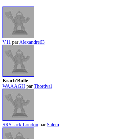
V11
par
Alexandre63
Krach'Bulle
WAAAGH
par
Thordval
SRS Jack London
par
Salem