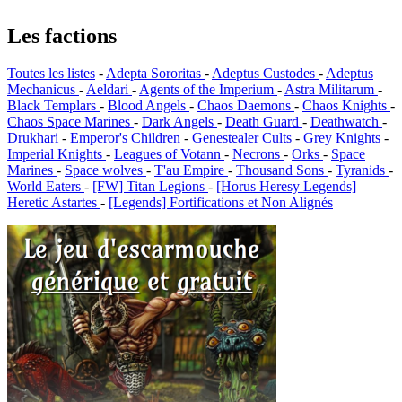
Les factions
Toutes les listes
-
Adepta Sororitas
-
Adeptus Custodes
-
Adeptus
Mechanicus
-
Aeldari
-
Agents of the Imperium
-
Astra Militarum
-
Black Templars
-
Blood Angels
-
Chaos Daemons
-
Chaos Knights
-
Chaos Space Marines
-
Dark Angels
-
Death Guard
-
Deathwatch
-
Drukhari
-
Emperor's Children
-
Genestealer Cults
-
Grey Knights
-
Imperial Knights
-
Leagues of Votann
-
Necrons
-
Orks
-
Space
Marines
-
Space wolves
-
T'au Empire
-
Thousand Sons
-
Tyranids
-
World Eaters
-
[FW] Titan Legions
-
[Horus Heresy Legends]
Heretic Astartes
-
[Legends] Fortifications et Non Alignés