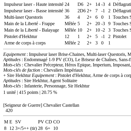
Impulseur laser - Haute intensité
24
D6
2+
14
-3
4
Déflagrat
Impulseur laser - Basse intensité
36
2D6
2+
7
-1
2
Déflagrat
Multi-laser Questoris
36
4
2+
6
0
1
Touches 
Main de la Liberté - Frappe
Mêlée
5
2+
20
-3
9
Touches 
Main de la Liberté - Balayage
Mêlée
10
2+
10
-2
3
Touches 
Pistolet d'Hekhtur
12
1
2+
5
-1
2
Pistolet
Arme de corps à corps
Mêlée
2
2+
3
0
1
Equipement
: Impulseur laser Brise-Chaines, Multi-laser Questoris, M
Aptitudes
: Endommagé 1-9 PV (CO), Le Briseur de Chaînes, Sans-fi
Mots-clés
: Chevalier Précepteur, Héros Epique, Imperium, Imposant,
Mots-clés de faction
: Chevaliers Impériaux
+ Sire Hekhtur
Equipement
: Pistolet d'Hekhtur, Arme de corps à cor
Aptitudes
: Sire Hekhtur, Agent Solitaire
Mots-clés
: Infanterie, Personnage, Sir Hekhtur
1 unité | 415 points | 20.75 %
[Seigneur de Guerre]
Chevalier Castellan
420
M
E
SV
PV
CD
CO
8
12
3+/5++ (tir)
28
6+
10