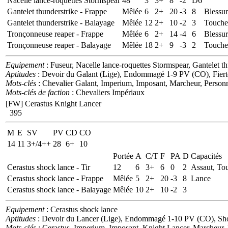
Nacelle lance-roquettes Stormspear
48
3
3+
8
-2
D6
Gantelet thunderstrike - Frappe
Mêlée
6
2+
20
-3
8
Blessur
Gantelet thunderstrike - Balayage
Mêlée
12
2+
10
-2
3
Touche
Tronçonneuse reaper - Frappe
Mêlée
6
2+
14
-4
6
Blessur
Tronçonneuse reaper - Balayage
Mêlée
18
2+
9
-3
2
Touche
Equipement
: Fuseur, Nacelle lance-roquettes Stormspear, Gantelet t
Aptitudes
: Devoir du Galant (Lige), Endommagé 1-9 PV (CO), Fierté
Mots-clés
: Chevalier Galant, Imperium, Imposant, Marcheur, Personn
Mots-clés de faction
: Chevaliers Impériaux
[FW] Cerastus Knight Lancer
395
M
E
SV
PV
CD
CO
14
11
3+/4++
28
6+
10
Portée
A
C/T
F
PA
D
Capacités
Cerastus shock lance - Tir
12
6
3+
6
0
2
Assaut, To
Cerastus shock lance - Frappe
Mêlée
5
2+
20
-3
8
Lance
Cerastus shock lance - Balayage
Mêlée
10
2+
10
-2
3
Equipement
: Cerastus shock lance
Aptitudes
: Devoir du Lancer (Lige), Endommagé 1-10 PV (CO), Sho
Mots-clés
: Cerastus, Imperium, Imposant, Knight Lancer, Marcheur,