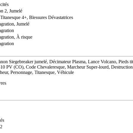
cités
on 2, Jumelé
-Titanesque 4+, Blessures Dévastatrices
agration, Jumelé
agration
agration, À risque
agration
Canon Siegebreaker jumelé, Décimateur Plasma, Lance Volcano, Pieds ti
-10 PV (CO), Code Chevaleresque, Marcheur Super-lourd, Destructio
heur, Personnage, Titanesque, Véhicule
vres
tés
 2