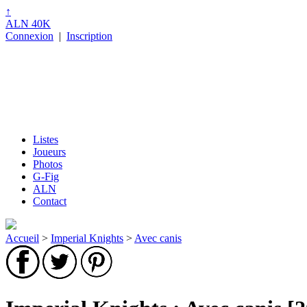
↑
ALN 40K
Connexion
|
Inscription
Listes
Joueurs
Photos
G-Fig
ALN
Contact
Accueil
>
Imperial Knights
>
Avec canis