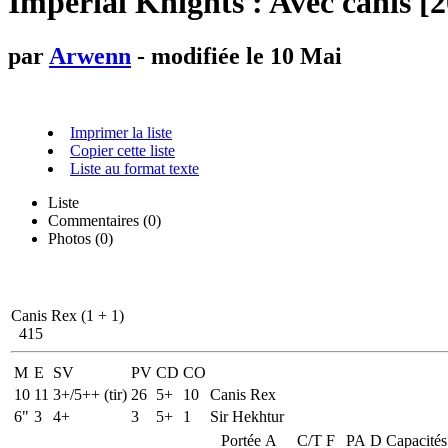
Imperial Knights : Avec canis [2
par
Arwenn
- modifiée le 10 Mai
Imprimer la liste
Copier cette liste
Liste au format texte
Liste
Commentaires (
0
)
Photos (0)
Canis Rex (1 + 1)
415
M
E
SV
PV
CD
CO
10
11
3+/5++ (tir)
26
5+
10
Canis Rex
6"
3
4+
3
5+
1
Sir Hekhtur
Portée
A
C/T
F
PA
D
Capacités