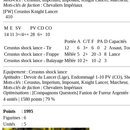
Mots-clés de faction
: Chevaliers Impériaux
[FW] Cerastus Knight Lancer
410
M
E
SV
PV
CD
CO
14
11
3+/4++
28
6+
10
Portée
A
C/T
F
PA
D
Capacités
Cerastus shock lance - Tir
12
6
3+
6
0
2
Assaut, To
Cerastus shock lance - Frappe
Mêlée
5
2+
20
-3
8
Lance
Cerastus shock lance - Balayage
Mêlée
10
2+
10
-2
3
Equipement
: Cerastus shock lance
Aptitudes
: Devoir du Lancer (Lige), Endommagé 1-10 PV (CO), Sho
Mots-clés
: Cerastus, Imperium, Imposant, Knight Lancer, Marcheur,
Mots-clés de faction
: Chevaliers Impériaux
Optimisations
: [Compagnons Questoris] Fanion de Fureur Argentée
4 unités | 1580 points | 79 %
Points
:
1995
Figurines
:
6
Unités
:
5