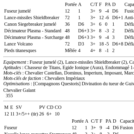
Portée
A
C/T
F
PA
D
Capa
Fuseur jumelé
12
1
3+
9
-4
D6
Fusi
Lance-missiles Shieldbreaker
72
1
3+
12
-6
D6+1
Anti
Canon Siegebreaker jumelé
36
D6
3+
6
0
1
Défl
Décimateur Plasma - Standard
48
D6+3
3+
8
-3
2
Défl
Décimateur Plasma - Surcharge
48
D6+3
3+
9
-4
3
Défl
Lance Volcano
72
D3
3+
18
-5
D6+8
Défl
Pieds titanesques
Mêlée
4
4+
8
-1
2
Equipement
: Fuseur jumelé (2), Lance-missiles Shieldbreaker (2), 
Aptitudes
: Chasseur de Titans, Egide Ionique (Aura), Endommagé 1
Mots-clés
: Chevalier Castellan, Dominus, Imperium, Imposant, Marc
Mots-clés de faction
: Chevaliers Impériaux
Optimisations
: [Compagnons Questoris] Divination du tueur de Gui
Chevalier Galant
355
M
E
SV
PV
CD
CO
12
11
3+/5++ (tir)
26
6+
10
Portée
A
C/T
F
PA
D
Capaci
Fuseur
12
1
3+
9
-4
D6
Fusion