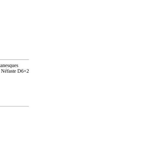
tanesques
n Néfaste D6+2