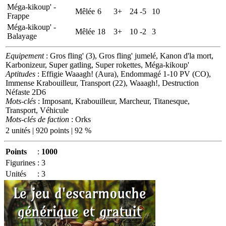
Méga-kikoup' -
Mêlée
6
3+
24
-5
10
Frappe
Méga-kikoup' -
Mêlée
18
3+
10
-2
3
Balayage
Equipement
: Gros fling' (3), Gros fling' jumelé, Kanon d'la mort,
Karbonizeur, Super gatling, Super rokettes, Méga-kikoup'
Aptitudes
: Effigie Waaagh! (Aura), Endommagé 1-10 PV (CO),
Immense Krabouilleur, Transport (22), Waaagh!, Destruction
Néfaste 2D6
Mots-clés
: Imposant, Krabouilleur, Marcheur, Titanesque,
Transport, Véhicule
Mots-clés de faction
: Orks
2 unités | 920 points | 92 %
Points
:
1000
Figurines
:
3
Unités
:
3