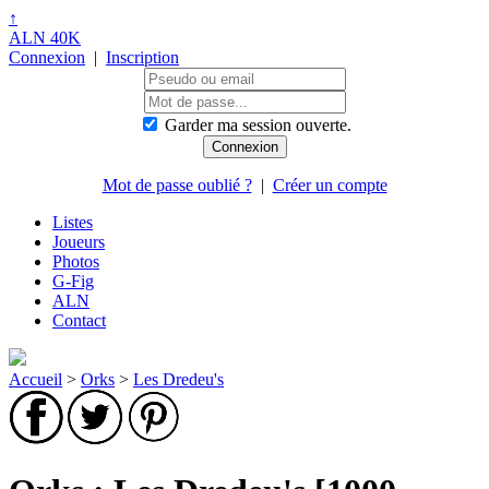
↑
ALN 40K
Connexion
|
Inscription
Garder ma session ouverte.
Mot de passe oublié ?
|
Créer un compte
Listes
Joueurs
Photos
G-Fig
ALN
Contact
Accueil
>
Orks
>
Les Dredeu's