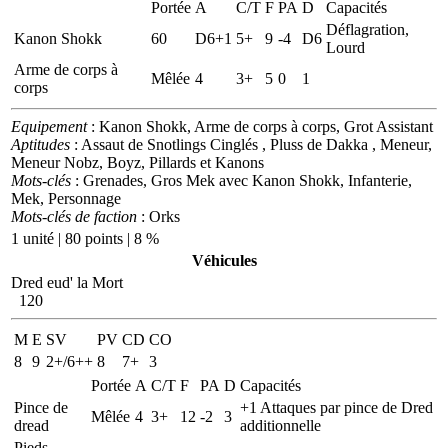
Portée
A
C/T
F
PA
D
Capacités
Déflagration,
Kanon Shokk
60
D6+1
5+
9
-4
D6
Lourd
Arme de corps à
Mêlée
4
3+
5
0
1
corps
Equipement
: Kanon Shokk, Arme de corps à corps, Grot Assistant
Aptitudes
: Assaut de Snotlings Cinglés , Pluss de Dakka , Meneur,
Meneur Nobz, Boyz, Pillards et Kanons
Mots-clés
: Grenades, Gros Mek avec Kanon Shokk, Infanterie,
Mek, Personnage
Mots-clés de faction
: Orks
1 unité | 80 points | 8 %
Véhicules
Dred eud' la Mort
120
M
E
SV
PV
CD
CO
8
9
2+/6++
8
7+
3
Portée
A
C/T
F
PA
D
Capacités
Pince de
+1 Attaques par pince de Dred
Mêlée
4
3+
12
-2
3
dread
additionnelle
Pieds