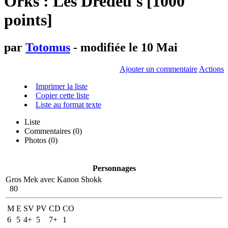
Orks : Les Dredeu's [1000
points]
par
Totomus
- modifiée le 10 Mai
Ajouter un commentaire
Actions
Imprimer la liste
Copier cette liste
Liste au format texte
Liste
Commentaires (
0
)
Photos (0)
Personnages
Gros Mek avec Kanon Shokk
80
M
E
SV
PV
CD
CO
6
5
4+
5
7+
1