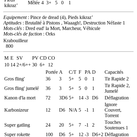
Mêlée
4
3+
5
0
1
kikraz’
Equipement
: Pince de dread (4), Pieds kikraz’
Aptitudes
: Brutalité à Pistons , Waaagh!, Destruction Néfaste 1
Mots-clés
: Dred eud' la Mort, Marcheur, Véhicule
Mots-clés de faction
: Orks
Krabouilleur
800
M
E
SV
PV
CD
CO
10
14
2+/6++
30
6+
12
Portée
A
C/T
F
PA
D
Capacités
Gros fling'
36
3
5+
5
0
1
Tir Rapide 2
Tir Rapide 2,
Gros fling' jumelé
36
3
5+
5
0
1
Jumelé
Kanon d'la mort
72
3D6
5+
14
-3
D6
Déflagration
Ignore
Karbonizeur
12
D6
N/A
5
-1
1
Couvert,
Torrent
Touches
Super gatling
24
20
5+
7
-1
2
Soutenues 1
Super rokette
100
D6
5+
12
-3
D6+2
Déflagration