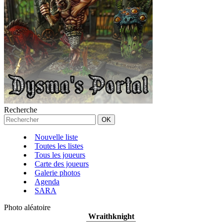
Recherche
Nouvelle liste
Toutes les listes
Tous les joueurs
Carte des joueurs
Galerie photos
Agenda
SARA
Photo aléatoire
Wraithknight