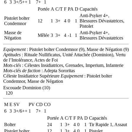
6
3
3+/5++
1
7+
1
Portée
A
C/T
F
PA
D
Capacités
Anti-Psyker 4+,
Pistolet bolter
12
1
3+
4
0
1
Blessures Dévastatrices,
Condemnor
Pistolet
Masse de
Anti-Psyker 4+,
Mêlée
3
3+
4
-1
1
Négation
Blessures Dévastatrices
Equipement
: Pistolet bolter Condemnor (9), Masse de Négation (9)
Aptitudes
: Rituale Nullificatus, Unité Attachée (Dominion), Vertu
de l’Intolérance, Actes de Foi
Mots-clés
: Célestes Insidiatrices, Grenades, Imperium, Infanterie
Mots-clés de faction
: Adepta Sororitas
Céleste Insidiatrice Supérieure
Equipement
: Pistolet bolter
Condemnor, Masse de Négation
Escouade Dominion (10)
120
M
E
SV
PV
CD
CO
6
3
3+/6++
1
7+
1
Portée
A
C/T
F
PA
D
Capacités
Bolter
24
1
3+
4
0
1
Tir Rapide 1, Assaut
Pistolet bolter
12
1
3+
4
0
1
Pistolet