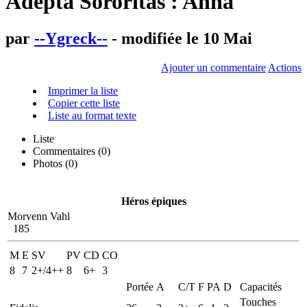
Adepta Sororitas : Anna
par
--Ygreck--
- modifiée le 10 Mai
Ajouter un commentaire
Actions
Imprimer la liste
Copier cette liste
Liste au format texte
Liste
Commentaires (
0
)
Photos (0)
Héros épiques
Morvenn Vahl
185
M
E
SV
PV
CD
CO
8
7
2+/4++
8
6+
3
Portée
A
C/T
F
PA
D
Capacités
Touches