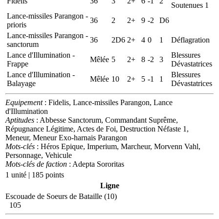
Fidelis
36
3
2+
6
-1
2
Soutenues 1
Lance-missiles Parangon -
36
2
2+
9
-2
D6
prioris
Lance-missiles Parangon -
36
2D6
2+
4
0
1
Déflagration
sanctorum
Lance d'Illumination -
Blessures
Mêlée
5
2+
8
-2
3
Frappe
Dévastatrices
Lance d'Illumination -
Blessures
Mêlée
10
2+
5
-1
1
Balayage
Dévastatrices
Equipement
: Fidelis, Lance-missiles Parangon, Lance
d'Illumination
Aptitudes
: Abbesse Sanctorum, Commandant Suprême,
Répugnance Légitime, Actes de Foi, Destruction Néfaste 1,
Meneur, Meneur Exo-harnais Parangon
Mots-clés
: Héros Epique, Imperium, Marcheur, Morvenn Vahl,
Personnage, Vehicule
Mots-clés de faction
: Adepta Sororitas
1 unité | 185 points
Ligne
Escouade de Soeurs de Bataille (10)
105