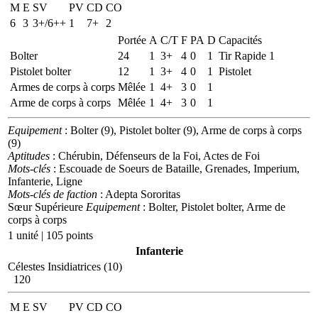
M
E
SV
PV
CD
CO
6
3
3+/6++
1
7+
2
Portée
A
C/T
F
PA
D
Capacités
Bolter
24
1
3+
4
0
1
Tir Rapide 1
Pistolet bolter
12
1
3+
4
0
1
Pistolet
Armes de corps à corps
Mêlée
1
4+
3
0
1
Arme de corps à corps
Mêlée
1
4+
3
0
1
Equipement
: Bolter (9), Pistolet bolter (9), Arme de corps à corps
(9)
Aptitudes
: Chérubin, Défenseurs de la Foi, Actes de Foi
Mots-clés
: Escouade de Soeurs de Bataille, Grenades, Imperium,
Infanterie, Ligne
Mots-clés de faction
: Adepta Sororitas
Sœur Supérieure
Equipement
: Bolter, Pistolet bolter, Arme de
corps à corps
1 unité | 105 points
Infanterie
Célestes Insidiatrices (10)
120
M
E
SV
PV
CD
CO