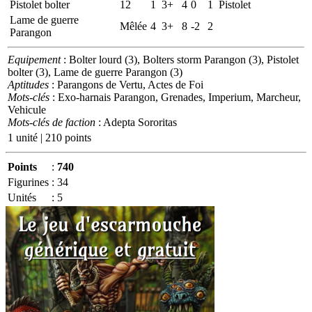
Pistolet bolter
12
1
3+
4
0
1
Pistolet
Lame de guerre
Mêlée
4
3+
8
-2
2
Parangon
Equipement
: Bolter lourd (3), Bolters storm Parangon (3), Pistolet
bolter (3), Lame de guerre Parangon (3)
Aptitudes
: Parangons de Vertu, Actes de Foi
Mots-clés
: Exo-harnais Parangon, Grenades, Imperium, Marcheur,
Vehicule
Mots-clés de faction
: Adepta Sororitas
1 unité | 210 points
Points
:
740
Figurines
:
34
Unités
:
5