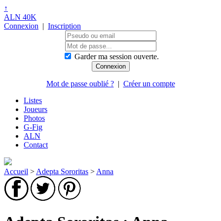
↑
ALN 40K
Connexion
|
Inscription
Garder ma session ouverte.
Mot de passe oublié ?
|
Créer un compte
Listes
Joueurs
Photos
G-Fig
ALN
Contact
Accueil
>
Adepta Sororitas
>
Anna