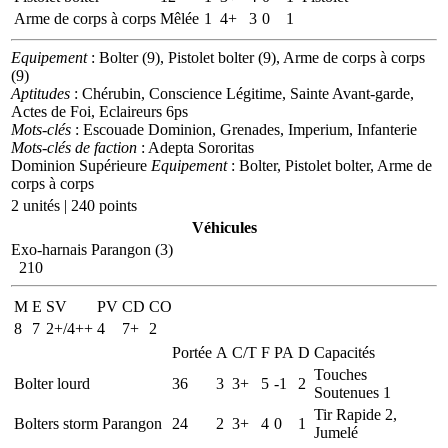
Arme de corps à corps
Mêlée
1
4+
3
0
1
Equipement
: Bolter (9), Pistolet bolter (9), Arme de corps à corps
(9)
Aptitudes
: Chérubin, Conscience Légitime, Sainte Avant-garde,
Actes de Foi, Eclaireurs 6ps
Mots-clés
: Escouade Dominion, Grenades, Imperium, Infanterie
Mots-clés de faction
: Adepta Sororitas
Dominion Supérieure
Equipement
: Bolter, Pistolet bolter, Arme de
corps à corps
2 unités | 240 points
Véhicules
Exo-harnais Parangon (3)
210
M
E
SV
PV
CD
CO
8
7
2+/4++
4
7+
2
Portée
A
C/T
F
PA
D
Capacités
Touches
Bolter lourd
36
3
3+
5
-1
2
Soutenues 1
Tir Rapide 2,
Bolters storm Parangon
24
2
3+
4
0
1
Jumelé