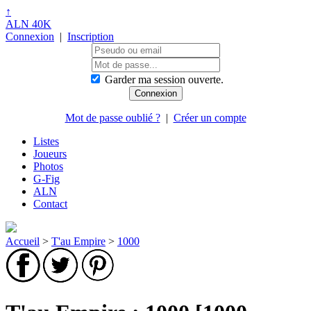
↑
ALN 40K
Connexion
|
Inscription
Garder ma session ouverte.
Mot de passe oublié ?
|
Créer un compte
Listes
Joueurs
Photos
G-Fig
ALN
Contact
Accueil
>
T'au Empire
>
1000