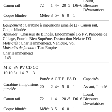
Lourd,
Canon rail
72
1
4+
20
-5
D6+6
Blessures
Dévastatrices
Coque blindée
Mêlée
3
5+
6
0
1
Equipement
: Carabine à impulsions jumelée (2), Canon rail,
Coque blindée
Aptitudes
: Chasseur de Blindés, Endommagé 1-5 PV, Panoplie de
Ciblage, Pour le Bien Suprême, Destruction Néfaste D3
Mots-clés
: Char Hammerhead, Véhicule, Vol
Mots-clés de faction
: T'au Empire
Char Hammerhead
145
M
E
SV
PV
CD
CO
10
10
3+
14
7+
3
Portée
A
C/T
F
PA
D
Capacités
Carabine à impulsions
20
2
4+
5
0
1
Assaut, Jumelé
jumelée
Lourd,
Canon rail
72
1
4+
20
-5
D6+6
Blessures
Dévastatrices
Coque blindée
Mêlée
3
5+
6
0
1