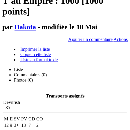
T'au Empire : 1000 [1000
points]
par
Dakota
- modifiée le 10 Mai
Ajouter un commentaire
Actions
Imprimer la liste
Copier cette liste
Liste au format texte
Liste
Commentaires (
0
)
Photos (0)
Transports assignés
Devilfish
85
M
E
SV
PV
CD
CO
12
9
3+
13
7+
2