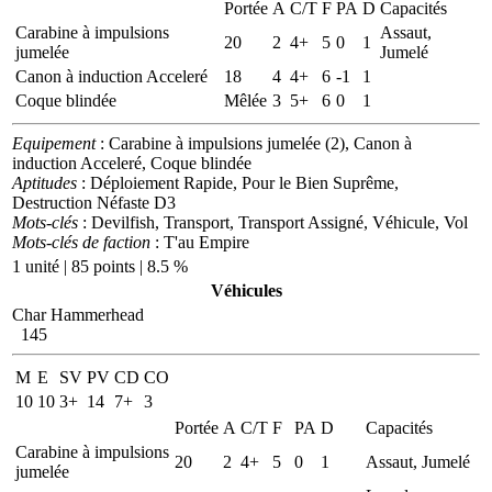
Portée
A
C/T
F
PA
D
Capacités
Carabine à impulsions
Assaut,
20
2
4+
5
0
1
jumelée
Jumelé
Canon à induction Acceleré
18
4
4+
6
-1
1
Coque blindée
Mêlée
3
5+
6
0
1
Equipement
: Carabine à impulsions jumelée (2), Canon à
induction Acceleré, Coque blindée
Aptitudes
: Déploiement Rapide, Pour le Bien Suprême,
Destruction Néfaste D3
Mots-clés
: Devilfish, Transport, Transport Assigné, Véhicule, Vol
Mots-clés de faction
: T'au Empire
1 unité | 85 points | 8.5 %
Véhicules
Char Hammerhead
145
M
E
SV
PV
CD
CO
10
10
3+
14
7+
3
Portée
A
C/T
F
PA
D
Capacités
Carabine à impulsions
20
2
4+
5
0
1
Assaut, Jumelé
jumelée