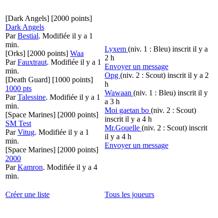
[Dark Angels]
[2000 points]
Dark Angels
Par
Bestial
.
Modifiée il y a 1
min.
Lyxem
(niv. 1 : Bleu)
inscrit il y a
[Orks]
[2000 points]
Waa
2 h
Par
Fauxtraut
.
Modifiée il y a 1
Envoyer un message
min.
Opg
(niv. 2 : Scout)
inscrit il y a 2
[Death Guard]
[1000 points]
h
1000 pts
Wawaan
(niv. 1 : Bleu)
inscrit il y
Par
Talessine
.
Modifiée il y a 1
a 3 h
min.
Moi gaetan bo
(niv. 2 : Scout)
[Space Marines]
[2000 points]
inscrit il y a 4 h
SM Test
Mr.Gouelle
(niv. 2 : Scout)
inscrit
Par
Vitug
.
Modifiée il y a 1
il y a 4 h
min.
Envoyer un message
[Space Marines]
[2000 points]
2000
Par
Kamron
.
Modifiée il y a 4
min.
Créer une liste
Tous les joueurs