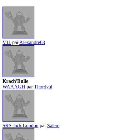
V11
par
Alexandre63
Krach'Bulle
WAAAGH
par
Thordval
SRS Jack London
par
Salem