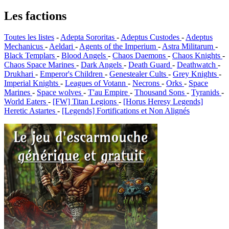
Les factions
Toutes les listes
-
Adepta Sororitas
-
Adeptus Custodes
-
Adeptus
Mechanicus
-
Aeldari
-
Agents of the Imperium
-
Astra Militarum
-
Black Templars
-
Blood Angels
-
Chaos Daemons
-
Chaos Knights
-
Chaos Space Marines
-
Dark Angels
-
Death Guard
-
Deathwatch
-
Drukhari
-
Emperor's Children
-
Genestealer Cults
-
Grey Knights
-
Imperial Knights
-
Leagues of Votann
-
Necrons
-
Orks
-
Space
Marines
-
Space wolves
-
T'au Empire
-
Thousand Sons
-
Tyranids
-
World Eaters
-
[FW] Titan Legions
-
[Horus Heresy Legends]
Heretic Astartes
-
[Legends] Fortifications et Non Alignés