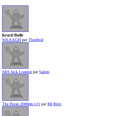
Krach'Bulle
WAAAGH
par
Thordval
SRS Jack London
par
Salem
The Purge 2000pts v11
par
Mr Rien