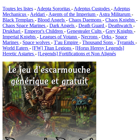
Toutes les listes
-
Adepta Sororitas
-
Adeptus Custodes
-
Adeptus
Mechanicus
-
Aeldari
-
Agents of the Imperium
-
Astra Militarum
-
Black Templars
-
Blood Angels
-
Chaos Daemons
-
Chaos Knights
-
Chaos Space Marines
-
Dark Angels
-
Death Guard
-
Deathwatch
-
Drukhari
-
Emperor's Children
-
Genestealer Cults
-
Grey Knights
-
Imperial Knights
-
Leagues of Votann
-
Necrons
-
Orks
-
Space
Marines
-
Space wolves
-
T'au Empire
-
Thousand Sons
-
Tyranids
-
World Eaters
-
[FW] Titan Legions
-
[Horus Heresy Legends]
Heretic Astartes
-
[Legends] Fortifications et Non Alignés