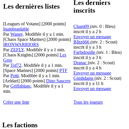
Les derniers
Les dernières listes
inscrits
[Leagues of Votann]
[2000 points]
Cham09
(niv. 0 : Bleu)
Inainbranlable
inscrit il y a 2 h
Par
Wanee
.
Modifiée il y a 1 min.
Envoyer un message
[Chaos Space Marines]
[2000 points]
BIitz666
(niv. 2 : Scout)
IRONWARRIORS
inscrit il y a 3 h
Par
ZEFLY
.
Modifiée il y a 1 min.
Farfadouille
(niv. 1 : Bleu)
[Chaos Knights]
[2000 points]
Les
inscrit il y a 3 h
Gros
Dranac
(niv. 2 : Scout)
Par
Tof72
.
Modifiée il y a 1 min.
inscrit il y a 4 h
[Space Marines]
[2000 points]
PTF
Envoyer un message
Par
Potti
.
Modifiée il y a 1 min.
Gimlidams
(niv. 2 : Scout)
[Aeldari]
[2000 points]
Dino Saucers
inscrit il y a 11 h
Par
Griffablanc
.
Modifiée il y a 1
Envoyer un message
min.
Créer une liste
Tous les joueurs
Les factions