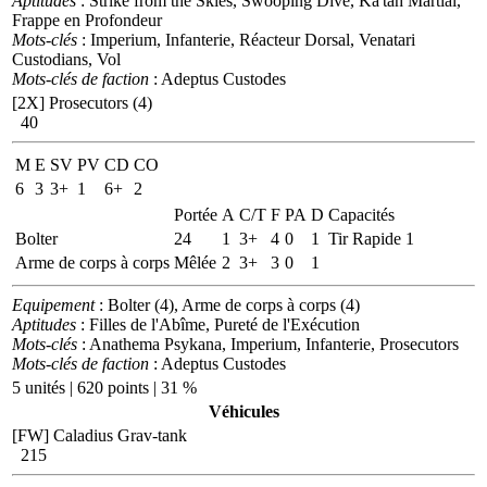
Aptitudes
: Strike from the Skies, Swooping Dive, Ka'tah Martial,
Frappe en Profondeur
Mots-clés
: Imperium, Infanterie, Réacteur Dorsal, Venatari
Custodians, Vol
Mots-clés de faction
: Adeptus Custodes
[2X]
Prosecutors (4)
40
M
E
SV
PV
CD
CO
6
3
3+
1
6+
2
Portée
A
C/T
F
PA
D
Capacités
Bolter
24
1
3+
4
0
1
Tir Rapide 1
Arme de corps à corps
Mêlée
2
3+
3
0
1
Equipement
: Bolter (4), Arme de corps à corps (4)
Aptitudes
: Filles de l'Abîme, Pureté de l'Exécution
Mots-clés
: Anathema Psykana, Imperium, Infanterie, Prosecutors
Mots-clés de faction
: Adeptus Custodes
5 unités | 620 points | 31 %
Véhicules
[FW] Caladius Grav-tank
215