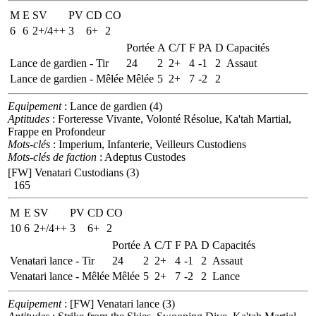
M
E
SV
PV
CD
CO
6
6
2+/4++
3
6+
2
Portée
A
C/T
F
PA
D
Capacités
Lance de gardien - Tir
24
2
2+
4
-1
2
Assaut
Lance de gardien - Mêlée
Mêlée
5
2+
7
-2
2
Equipement
: Lance de gardien (4)
Aptitudes
: Forteresse Vivante, Volonté Résolue, Ka'tah Martial,
Frappe en Profondeur
Mots-clés
: Imperium, Infanterie, Veilleurs Custodiens
Mots-clés de faction
: Adeptus Custodes
[FW] Venatari Custodians (3)
165
M
E
SV
PV
CD
CO
10
6
2+/4++
3
6+
2
Portée
A
C/T
F
PA
D
Capacités
Venatari lance - Tir
24
2
2+
4
-1
2
Assaut
Venatari lance - Mêlée
Mêlée
5
2+
7
-2
2
Lance
Equipement
: [FW] Venatari lance (3)