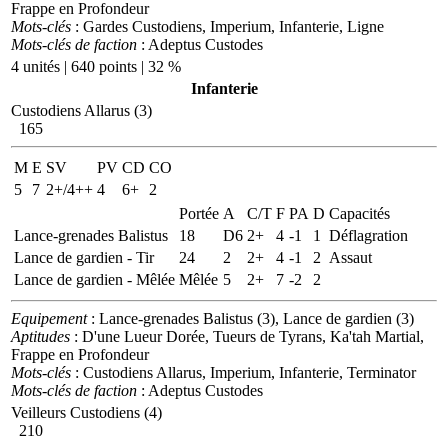
Frappe en Profondeur
Mots-clés
: Gardes Custodiens, Imperium, Infanterie, Ligne
Mots-clés de faction
: Adeptus Custodes
4 unités | 640 points | 32 %
Infanterie
Custodiens Allarus (3)
165
M
E
SV
PV
CD
CO
5
7
2+/4++
4
6+
2
Portée
A
C/T
F
PA
D
Capacités
Lance-grenades Balistus
18
D6
2+
4
-1
1
Déflagration
Lance de gardien - Tir
24
2
2+
4
-1
2
Assaut
Lance de gardien - Mêlée
Mêlée
5
2+
7
-2
2
Equipement
: Lance-grenades Balistus (3), Lance de gardien (3)
Aptitudes
: D'une Lueur Dorée, Tueurs de Tyrans, Ka'tah Martial,
Frappe en Profondeur
Mots-clés
: Custodiens Allarus, Imperium, Infanterie, Terminator
Mots-clés de faction
: Adeptus Custodes
Veilleurs Custodiens (4)
210