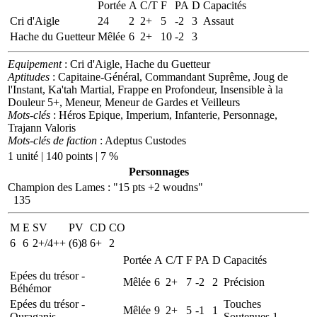
Portée
A
C/T
F
PA
D
Capacités
Cri d'Aigle
24
2
2+
5
-2
3
Assaut
Hache du Guetteur
Mêlée
6
2+
10
-2
3
Equipement
: Cri d'Aigle, Hache du Guetteur
Aptitudes
: Capitaine-Général, Commandant Suprême, Joug de
l'Instant, Ka'tah Martial, Frappe en Profondeur, Insensible à la
Douleur 5+, Meneur, Meneur de Gardes et Veilleurs
Mots-clés
: Héros Epique, Imperium, Infanterie, Personnage,
Trajann Valoris
Mots-clés de faction
: Adeptus Custodes
1 unité | 140 points | 7 %
Personnages
Champion des Lames
:
"15 pts +2 woudns"
135
M
E
SV
PV
CD
CO
6
6
2+/4++
(6)8
6+
2
Portée
A
C/T
F
PA
D
Capacités
Epées du trésor -
Mêlée
6
2+
7
-2
2
Précision
Béhémor
Epées du trésor -
Touches
Mêlée
9
2+
5
-1
1
Ouraganis
Soutenues 1