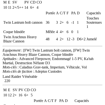
M
E
SV
PV
CD
CO
10
11
2+/5++
14
6+
4
Portée
A
C/T
F
PA
D
Capacités
Touches
Twin Lastrum bolt cannon
36
3
2+
6
-1
1
Soutenues
1
Coque blindée
Mêlée
4
4+
6
0
1
Twin Arachnus Heavy
48
4
2+
12
-3
D6+2
Jumelé
Blaze Cannon
Equipement
: [FW] Twin Lastrum bolt cannon, [FW] Twin
Arachnus Heavy Blaze Cannon, Coque blindée
Aptitudes
: Advanced Firepower, Endommagé 1-5 PV, Ka'tah
Martial, Destruction Néfaste D3
Mots-clés
: Caladius Grav-tank, Imperium, Véhicule, Vol
Mots-clés de faction
: Adeptus Custodes
Land Raider Vénérable
220
M
E
SV
PV
CD
CO
10
12
2+
16
6+
5
Portée
A
C/T
F
PA
D
Capacités