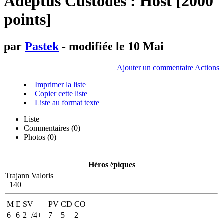
Adeptus Custodes : Host [2000
points]
par
Pastek
- modifiée le 10 Mai
Ajouter un commentaire
Actions
Imprimer la liste
Copier cette liste
Liste au format texte
Liste
Commentaires (
0
)
Photos (0)
Héros épiques
Trajann Valoris
140
M
E
SV
PV
CD
CO
6
6
2+/4++
7
5+
2