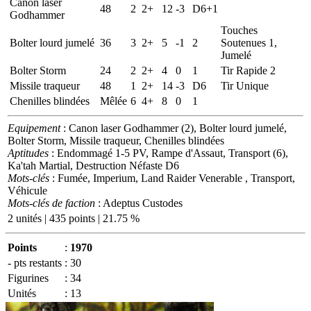
Canon laser
48
2
2+
12
-3
D6+1
Godhammer
Touches
Bolter lourd jumelé
36
3
2+
5
-1
2
Soutenues 1,
Jumelé
Bolter Storm
24
2
2+
4
0
1
Tir Rapide 2
Missile traqueur
48
1
2+
14
-3
D6
Tir Unique
Chenilles blindées
Mêlée
6
4+
8
0
1
Equipement
: Canon laser Godhammer (2), Bolter lourd jumelé,
Bolter Storm, Missile traqueur, Chenilles blindées
Aptitudes
: Endommagé 1-5 PV, Rampe d'Assaut, Transport (6),
Ka'tah Martial, Destruction Néfaste D6
Mots-clés
: Fumée, Imperium, Land Raider Venerable , Transport,
Véhicule
Mots-clés de faction
: Adeptus Custodes
2 unités | 435 points | 21.75 %
Points
:
1970
- pts restants
:
30
Figurines
:
34
Unités
:
13