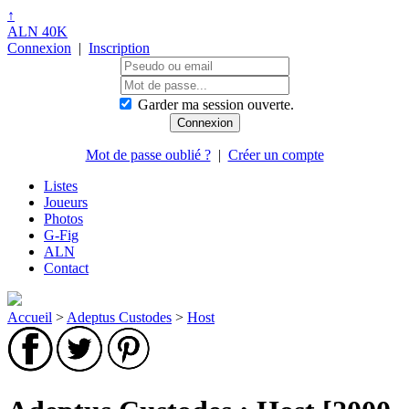
↑
ALN 40K
Connexion
|
Inscription
Garder ma session ouverte.
Mot de passe oublié ?
|
Créer un compte
Listes
Joueurs
Photos
G-Fig
ALN
Contact
Accueil
>
Adeptus Custodes
>
Host