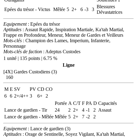
Blessures
Epées du trésor - Victus
Mêlée
5
2+
6
-3
3
Dévastatrices
Equipement
: Epées du trésor
Aptitudes
: Assaut Rapide, Inspiration Martiale, Ka'tah Martial,
Frappe en Profondeur, Meneur, Meneur de Gardes et Veilleurs
Mots-clés
: Champion des Lames, Imperium, Infanterie,
Personnage
Mots-clés de faction
: Adeptus Custodes
1 unité | 135 points | 6.75 %
Ligne
[4X]
Gardes Custodiens (3)
160
M
E
SV
PV
CD
CO
6
6
2+/4++
3
6+
2
Portée
A
C/T
F
PA
D
Capacités
Lance de gardien - Tir
24
2
2+
4
-1
2
Assaut
Lance de gardien - Mêlée
Mêlée
5
2+
7
-2
2
Equipement
: Lance de gardien (3)
Aptitudes
: Orage de Sentinelle, Soyez Vigilant, Ka'tah Martial,