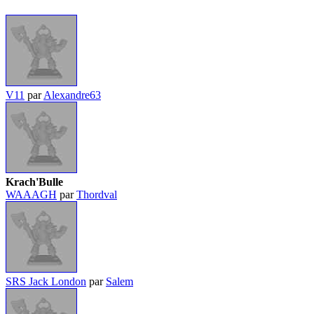
V11
par
Alexandre63
Krach'Bulle
WAAAGH
par
Thordval
SRS Jack London
par
Salem