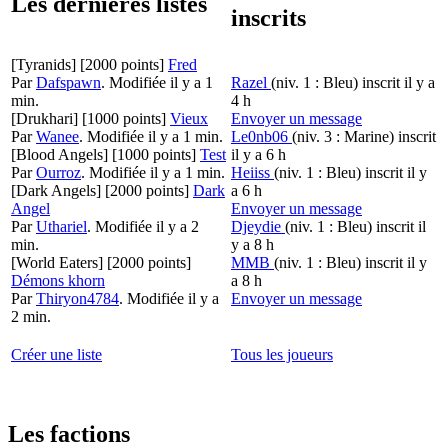
Les dernières listes
inscrits
[Tyranids]
[2000 points]
Fred
Par
Dafspawn
.
Modifiée il y a 1
Razel
(niv. 1 : Bleu)
inscrit il y a
min.
4 h
[Drukhari]
[1000 points]
Vieux
Envoyer un message
Par
Wanee
.
Modifiée il y a 1 min.
Le0nb06
(niv. 3 : Marine)
inscrit
[Blood Angels]
[1000 points]
Test
il y a 6 h
Par
Ourroz
.
Modifiée il y a 1 min.
Heiiss
(niv. 1 : Bleu)
inscrit il y
[Dark Angels]
[2000 points]
Dark
a 6 h
Angel
Envoyer un message
Par
Uthariel
.
Modifiée il y a 2
Djeydie
(niv. 1 : Bleu)
inscrit il
min.
y a 8 h
[World Eaters]
[2000 points]
MMB
(niv. 1 : Bleu)
inscrit il y
Démons khorn
a 8 h
Par
Thiryon4784
.
Modifiée il y a
Envoyer un message
2 min.
Créer une liste
Tous les joueurs
Les factions