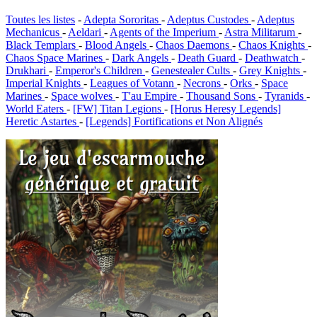
Toutes les listes
-
Adepta Sororitas
-
Adeptus Custodes
-
Adeptus
Mechanicus
-
Aeldari
-
Agents of the Imperium
-
Astra Militarum
-
Black Templars
-
Blood Angels
-
Chaos Daemons
-
Chaos Knights
-
Chaos Space Marines
-
Dark Angels
-
Death Guard
-
Deathwatch
-
Drukhari
-
Emperor's Children
-
Genestealer Cults
-
Grey Knights
-
Imperial Knights
-
Leagues of Votann
-
Necrons
-
Orks
-
Space
Marines
-
Space wolves
-
T'au Empire
-
Thousand Sons
-
Tyranids
-
World Eaters
-
[FW] Titan Legions
-
[Horus Heresy Legends]
Heretic Astartes
-
[Legends] Fortifications et Non Alignés