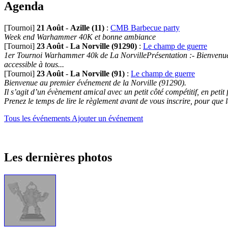
Agenda
[Tournoi]
21 Août
-
Azille (11)
:
CMB Barbecue party
Week end Warhammer 40K et bonne ambiance
[Tournoi]
23 Août
-
La Norville (91290)
:
Le champ de guerre
1er Tournoi Warhammer 40k de La NorvillePrésentation :- Bienvenue au
accessible à tous...
[Tournoi]
23 Août
-
La Norville (91)
:
Le champ de guerre
Bienvenue au premier événement de la Norville (91290).
Il s’agit d’un évènement amical avec un petit côté compétitif, en petit
Prenez le temps de lire le règlement avant de vous inscrire, pour que 
Tous les événements
Ajouter un événement
Les dernières photos