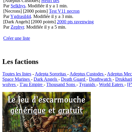
[Adeptus Custodes]
Henri des
Par
Selkhys
.
Modifiée il y a 1 min.
[Necrons]
[2000 points]
Test V11 necron
Par
Ygdrasil44
.
Modifiée il y a 3 min.
[Dark Angels]
[2000 points]
2000 pts ravenwing
Par
Zephyr
.
Modifiée il y a 5 min.
Créer une liste
Les factions
Toutes les listes
-
Adepta Sororitas
-
Adeptus Custodes
-
Adeptus Mec
Space Marines
-
Dark Angels
-
Death Guard
-
Deathwatch
-
Drukhar
wolves
-
T'au Empire
-
Thousand Sons
-
Tyranids
-
World Eaters
-
[F