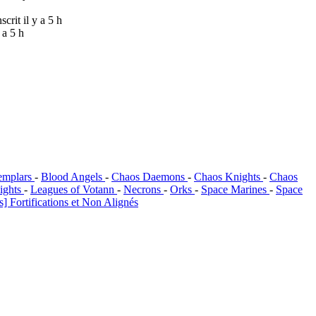
nscrit il y a 5 h
y a 5 h
emplars
-
Blood Angels
-
Chaos Daemons
-
Chaos Knights
-
Chaos
ights
-
Leagues of Votann
-
Necrons
-
Orks
-
Space Marines
-
Space
] Fortifications et Non Alignés