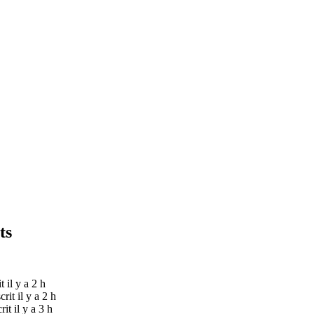
ts
it il y a 2 h
crit il y a 2 h
rit il y a 3 h