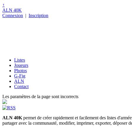
↑
ALN 40K
Connexion
|
Inscription
Listes
Joueurs
Photos
G-Fig
ALN
Contact
Les paramètres de la page sont incorrects
ALN 40K
permet de créer rapidement et facilement des listes d'armé
partager avec la communauté, modifier, imprimer, exporter, déposer des p