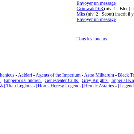
Envoyer un message
Grimwald163
(niv. 1 : Bleu)
i
Mks
(niv. 2 : Scout)
inscrit il 
Envoyer un message
Tous les joueurs
hanicus
-
Aeldari
-
Agents of the Imperium
-
Astra Militarum
-
Black T
i
-
Emperor's Children
-
Genestealer Cults
-
Grey Knights
-
Imperial Kn
W] Titan Legions
-
[Horus Heresy Legends] Heretic Astartes
-
[Legends