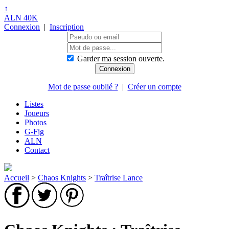
↑
ALN 40K
Connexion
|
Inscription
Garder ma session ouverte.
Mot de passe oublié ?
|
Créer un compte
Listes
Joueurs
Photos
G-Fig
ALN
Contact
Accueil
>
Chaos Knights
>
Traîtrise Lance