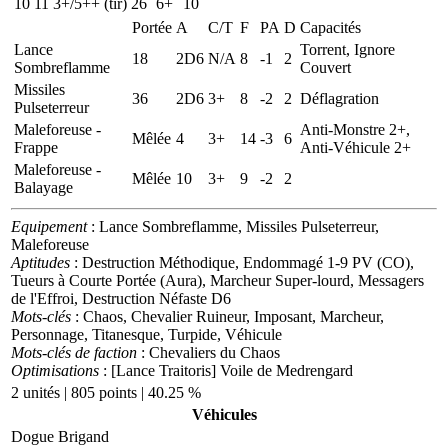
10
11
3+/5++ (tir)
26
6+
10
Portée
A
C/T
F
PA
D
Capacités
Lance
Torrent, Ignore
18
2D6
N/A
8
-1
2
Sombreflamme
Couvert
Missiles
36
2D6
3+
8
-2
2
Déflagration
Pulseterreur
Maleforeuse -
Anti-Monstre 2+,
Mêlée
4
3+
14
-3
6
Frappe
Anti-Véhicule 2+
Maleforeuse -
Mêlée
10
3+
9
-2
2
Balayage
Equipement
: Lance Sombreflamme, Missiles Pulseterreur,
Maleforeuse
Aptitudes
: Destruction Méthodique, Endommagé 1-9 PV (CO),
Tueurs à Courte Portée (Aura), Marcheur Super-lourd, Messagers
de l'Effroi, Destruction Néfaste D6
Mots-clés
: Chaos, Chevalier Ruineur, Imposant, Marcheur,
Personnage, Titanesque, Turpide, Véhicule
Mots-clés de faction
: Chevaliers du Chaos
Optimisations
: [Lance Traitoris] Voile de Medrengard
2 unités | 805 points | 40.25 %
Véhicules
Dogue Brigand