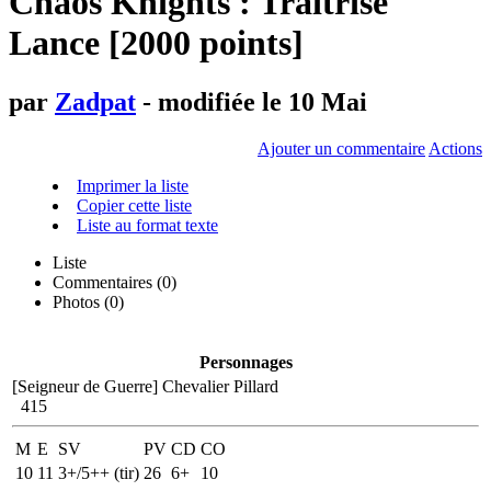
Chaos Knights : Traîtrise
Lance [2000 points]
par
Zadpat
- modifiée le 10 Mai
Ajouter un commentaire
Actions
Imprimer la liste
Copier cette liste
Liste au format texte
Liste
Commentaires (
0
)
Photos (0)
Personnages
[Seigneur de Guerre]
Chevalier Pillard
415
M
E
SV
PV
CD
CO
10
11
3+/5++ (tir)
26
6+
10