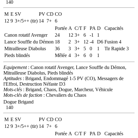
140
M
E
SV
PV
CD
CO
12
9
3+/5++ (tir)
14
7+
6
Portée
A
C/T
F
PA
D
Capacités
Canon rotatif Avenger
24
12
3+
6
-1
1
Lance Souffle du Démon
18
2
3+
12
-4
D6
Fusion 4
Mitrailleuse Diabolus
36
3
3+
5
0
1
Tir Rapide 3
Pieds blindés
Mêlée
4
3+
6
0
1
Equipement
: Canon rotatif Avenger, Lance Souffle du Démon,
Mitrailleuse Diabolus, Pieds blindés
Aptitudes
: Brigand, Endommagé 1-5 PV (CO), Messagers de
l'Effroi, Destruction Néfaste D3
Mots-clés
: Brigand, Chaos, Dogue, Marcheur, Véhicule
Mots-clés de faction
: Chevaliers du Chaos
Dogue Brigand
140
M
E
SV
PV
CD
CO
12
9
3+/5++ (tir)
14
7+
6
Portée
A
C/T
F
PA
D
Capacités