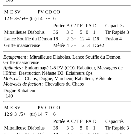
140
M
E
SV
PV
CD
CO
12
9
3+/5++ (tir)
14
7+
6
Portée
A
C/T
F
PA
D
Capacités
Mitrailleuse Diabolus
36
3
3+
5
0
1
Tir Rapide 3
Lance Souffle du Démon
18
2
3+
12
-4
D6
Fusion 4
Griffe massacreuse
Mêlée
4
3+
12
-3
D6+2
Equipement
: Mitrailleuse Diabolus, Lance Souffle du Démon,
Griffe massacreuse
Aptitudes
: Endommagé 1-5 PV (CO), Rabatteur, Messagers de
l'Effroi, Destruction Néfaste D3, Eclaireurs 6ps
Mots-clés
: Chaos, Dogue, Marcheur, Rabatteur, Véhicule
Mots-clés de faction
: Chevaliers du Chaos
Dogue Rabatteur
140
M
E
SV
PV
CD
CO
12
9
3+/5++ (tir)
14
7+
6
Portée
A
C/T
F
PA
D
Capacités
Mitrailleuse Diabolus
36
3
3+
5
0
1
Tir Rapide 3