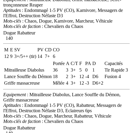
tronçonneuse Reaper
Aptitudes
: Endommagé 1-5 PV (CO), Karnivore, Messagers de
l'Effroi, Destruction Néfaste D3
Mots-clés
: Chaos, Dogue, Karnivore, Marcheur, Véhicule
Mots-clés de faction
: Chevaliers du Chaos
Dogue Rabatteur
140
M
E
SV
PV
CD
CO
12
9
3+/5++ (tir)
14
7+
6
Portée
A
C/T
F
PA
D
Capacités
Mitrailleuse Diabolus
36
3
3+
5
0
1
Tir Rapide 3
Lance Souffle du Démon
18
2
3+
12
-4
D6
Fusion 4
Griffe massacreuse
Mêlée
4
3+
12
-3
D6+2
Equipement
: Mitrailleuse Diabolus, Lance Souffle du Démon,
Griffe massacreuse
Aptitudes
: Endommagé 1-5 PV (CO), Rabatteur, Messagers de
l'Effroi, Destruction Néfaste D3, Eclaireurs 6ps
Mots-clés
: Chaos, Dogue, Marcheur, Rabatteur, Véhicule
Mots-clés de faction
: Chevaliers du Chaos
Dogue Rabatteur