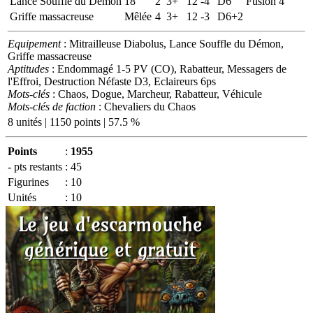
Lance Souffle du Démon
18
2
3+
12
-4
D6
Fusion 4
Griffe massacreuse
Mêlée
4
3+
12
-3
D6+2
Equipement
: Mitrailleuse Diabolus, Lance Souffle du Démon,
Griffe massacreuse
Aptitudes
: Endommagé 1-5 PV (CO), Rabatteur, Messagers de
l'Effroi, Destruction Néfaste D3, Eclaireurs 6ps
Mots-clés
: Chaos, Dogue, Marcheur, Rabatteur, Véhicule
Mots-clés de faction
: Chevaliers du Chaos
8 unités | 1150 points | 57.5 %
Points
:
1955
- pts restants
:
45
Figurines
:
10
Unités
:
10