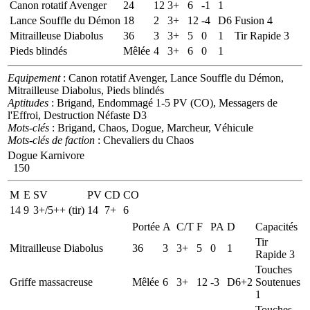
Canon rotatif Avenger
24
12
3+
6
-1
1
Lance Souffle du Démon
18
2
3+
12
-4
D6
Fusion 4
Mitrailleuse Diabolus
36
3
3+
5
0
1
Tir Rapide 3
Pieds blindés
Mêlée
4
3+
6
0
1
Equipement
: Canon rotatif Avenger, Lance Souffle du Démon,
Mitrailleuse Diabolus, Pieds blindés
Aptitudes
: Brigand, Endommagé 1-5 PV (CO), Messagers de
l'Effroi, Destruction Néfaste D3
Mots-clés
: Brigand, Chaos, Dogue, Marcheur, Véhicule
Mots-clés de faction
: Chevaliers du Chaos
Dogue Karnivore
150
M
E
SV
PV
CD
CO
14
9
3+/5++ (tir)
14
7+
6
Portée
A
C/T
F
PA
D
Capacités
Tir
Mitrailleuse Diabolus
36
3
3+
5
0
1
Rapide 3
Touches
Griffe massacreuse
Mêlée
6
3+
12
-3
D6+2
Soutenues
1
Touches