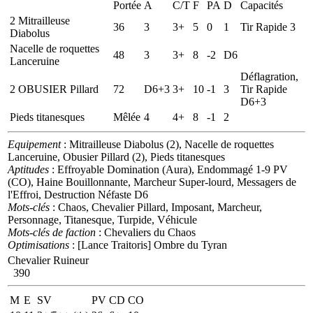
Portée
A
C/T
F
PA
D
Capacités
2 Mitrailleuse
36
3
3+
5
0
1
Tir Rapide 3
Diabolus
Nacelle de roquettes
48
3
3+
8
-2
D6
Lanceruine
Déflagration,
2 OBUSIER Pillard
72
D6+3
3+
10
-1
3
Tir Rapide
D6+3
Pieds titanesques
Mêlée
4
4+
8
-1
2
Equipement
: Mitrailleuse Diabolus (2), Nacelle de roquettes
Lanceruine, Obusier Pillard (2), Pieds titanesques
Aptitudes
: Effroyable Domination (Aura), Endommagé 1-9 PV
(CO), Haine Bouillonnante, Marcheur Super-lourd, Messagers de
l'Effroi, Destruction Néfaste D6
Mots-clés
: Chaos, Chevalier Pillard, Imposant, Marcheur,
Personnage, Titanesque, Turpide, Véhicule
Mots-clés de faction
: Chevaliers du Chaos
Optimisations
: [Lance Traitoris] Ombre du Tyran
Chevalier Ruineur
390
M
E
SV
PV
CD
CO