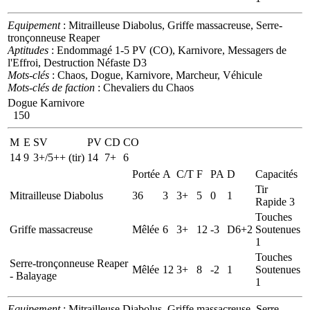
Equipement
: Mitrailleuse Diabolus, Griffe massacreuse, Serre-
tronçonneuse Reaper
Aptitudes
: Endommagé 1-5 PV (CO), Karnivore, Messagers de
l'Effroi, Destruction Néfaste D3
Mots-clés
: Chaos, Dogue, Karnivore, Marcheur, Véhicule
Mots-clés de faction
: Chevaliers du Chaos
Dogue Karnivore
150
M
E
SV
PV
CD
CO
14
9
3+/5++ (tir)
14
7+
6
Portée
A
C/T
F
PA
D
Capacités
Tir
Mitrailleuse Diabolus
36
3
3+
5
0
1
Rapide 3
Touches
Griffe massacreuse
Mêlée
6
3+
12
-3
D6+2
Soutenues
1
Touches
Serre-tronçonneuse Reaper
Mêlée
12
3+
8
-2
1
Soutenues
- Balayage
1
Equipement
: Mitrailleuse Diabolus, Griffe massacreuse, Serre-