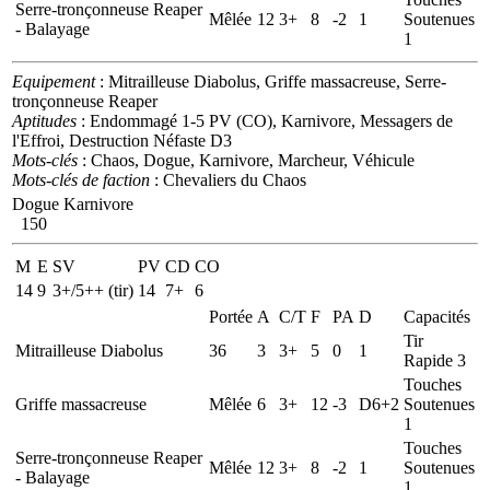
Serre-tronçonneuse Reaper
Mêlée
12
3+
8
-2
1
Soutenues
- Balayage
1
Equipement
: Mitrailleuse Diabolus, Griffe massacreuse, Serre-
tronçonneuse Reaper
Aptitudes
: Endommagé 1-5 PV (CO), Karnivore, Messagers de
l'Effroi, Destruction Néfaste D3
Mots-clés
: Chaos, Dogue, Karnivore, Marcheur, Véhicule
Mots-clés de faction
: Chevaliers du Chaos
Dogue Karnivore
150
M
E
SV
PV
CD
CO
14
9
3+/5++ (tir)
14
7+
6
Portée
A
C/T
F
PA
D
Capacités
Tir
Mitrailleuse Diabolus
36
3
3+
5
0
1
Rapide 3
Touches
Griffe massacreuse
Mêlée
6
3+
12
-3
D6+2
Soutenues
1
Touches
Serre-tronçonneuse Reaper
Mêlée
12
3+
8
-2
1
Soutenues
- Balayage
1