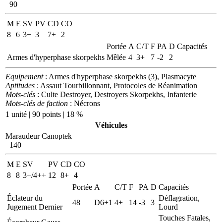
90
M
E
SV
PV
CD
CO
8
6
3+
3
7+
2
Portée
A
C/T
F
PA
D
Capacités
Armes d'hyperphase skorpekhs
Mêlée
4
3+
7
-2
2
Equipement
: Armes d'hyperphase skorpekhs (3), Plasmacyte
Aptitudes
: Assaut Tourbillonnant, Protocoles de Réanimation
Mots-clés
: Culte Destroyer, Destroyers Skorpekhs, Infanterie
Mots-clés de faction
: Nécrons
1 unité | 90 points | 18 %
Véhicules
Maraudeur Canoptek
140
M
E
SV
PV
CD
CO
8
8
3+/4++
12
8+
4
Portée
A
C/T
F
PA
D
Capacités
Éclateur du
Déflagration,
48
D6+1
4+
14
-3
3
Jugement Dernier
Lourd
Touches Fatales,