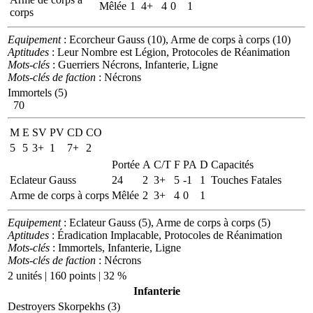
Mêlée
1
4+
4
0
1
corps
Equipement
: Ecorcheur Gauss (10), Arme de corps à corps (10)
Aptitudes
: Leur Nombre est Légion, Protocoles de Réanimation
Mots-clés
: Guerriers Nécrons, Infanterie, Ligne
Mots-clés de faction
: Nécrons
Immortels (5)
70
M
E
SV
PV
CD
CO
5
5
3+
1
7+
2
Portée
A
C/T
F
PA
D
Capacités
Eclateur Gauss
24
2
3+
5
-1
1
Touches Fatales
Arme de corps à corps
Mêlée
2
3+
4
0
1
Equipement
: Eclateur Gauss (5), Arme de corps à corps (5)
Aptitudes
: Éradication Implacable, Protocoles de Réanimation
Mots-clés
: Immortels, Infanterie, Ligne
Mots-clés de faction
: Nécrons
2 unités | 160 points | 32 %
Infanterie
Destroyers Skorpekhs (3)