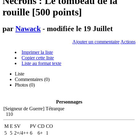
Necrons : Le tombeau de la
rouille [500 points]
par
Nawack
- modifiée le 19 Juillet
Ajouter un commentaire
Actions
Imprimer la liste
Copier cette liste
Liste au format texte
Liste
Commentaires (
0
)
Photos (0)
Personnages
[Seigneur de Guerre]
Tétrarque
110
M
E
SV
PV
CD
CO
5
5
2+/4++
6
6+
1