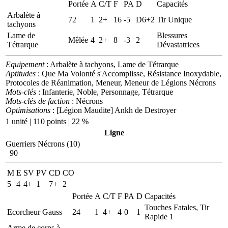
Portée
A
C/T
F
PA
D
Capacités
Arbalète à
72
1
2+
16
-5
D6+2
Tir Unique
tachyons
Lame de
Blessures
Mêlée
4
2+
8
-3
2
Tétrarque
Dévastatrices
Equipement
: Arbalète à tachyons, Lame de Tétrarque
Aptitudes
: Que Ma Volonté s'Accomplisse, Résistance Inoxydable,
Protocoles de Réanimation, Meneur, Meneur de Légions Nécrons
Mots-clés
: Infanterie, Noble, Personnage, Tétrarque
Mots-clés de faction
: Nécrons
Optimisations
: [Légion Maudite] Ankh de Destroyer
1 unité | 110 points | 22 %
Ligne
Guerriers Nécrons (10)
90
M
E
SV
PV
CD
CO
5
4
4+
1
7+
2
Portée
A
C/T
F
PA
D
Capacités
Touches Fatales, Tir
Ecorcheur Gauss
24
1
4+
4
0
1
Rapide 1
Arme de corps à