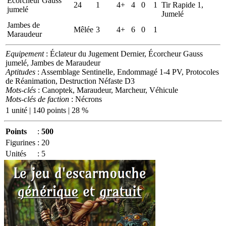
Écorcheur Gauss
24
1
4+
4
0
1
Tir Rapide 1,
jumelé
Jumelé
Jambes de
Mêlée
3
4+
6
0
1
Maraudeur
Equipement
: Éclateur du Jugement Dernier, Écorcheur Gauss
jumelé, Jambes de Maraudeur
Aptitudes
: Assemblage Sentinelle, Endommagé 1-4 PV, Protocoles
de Réanimation, Destruction Néfaste D3
Mots-clés
: Canoptek, Maraudeur, Marcheur, Véhicule
Mots-clés de faction
: Nécrons
1 unité | 140 points | 28 %
Points
:
500
Figurines
:
20
Unités
:
5