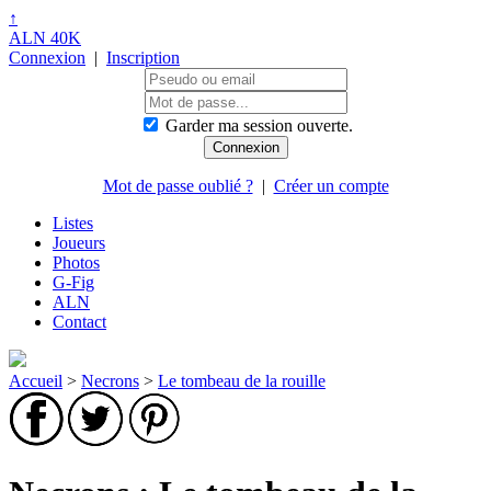
↑
ALN 40K
Connexion
|
Inscription
Garder ma session ouverte.
Mot de passe oublié ?
|
Créer un compte
Listes
Joueurs
Photos
G-Fig
ALN
Contact
Accueil
>
Necrons
>
Le tombeau de la rouille