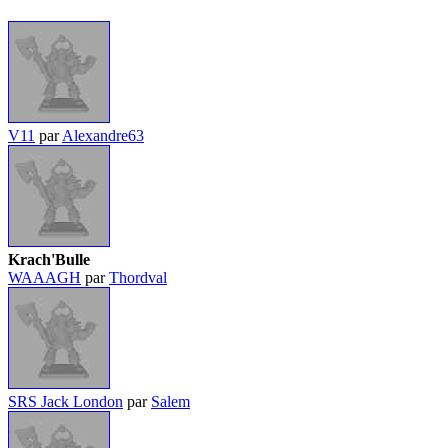
V11
par
Alexandre63
Krach'Bulle
WAAAGH
par
Thordval
SRS Jack London
par
Salem