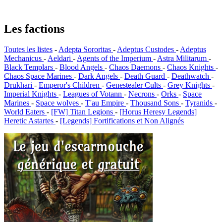
Les factions
Toutes les listes
-
Adepta Sororitas
-
Adeptus Custodes
-
Adeptus
Mechanicus
-
Aeldari
-
Agents of the Imperium
-
Astra Militarum
-
Black Templars
-
Blood Angels
-
Chaos Daemons
-
Chaos Knights
-
Chaos Space Marines
-
Dark Angels
-
Death Guard
-
Deathwatch
-
Drukhari
-
Emperor's Children
-
Genestealer Cults
-
Grey Knights
-
Imperial Knights
-
Leagues of Votann
-
Necrons
-
Orks
-
Space
Marines
-
Space wolves
-
T'au Empire
-
Thousand Sons
-
Tyranids
-
World Eaters
-
[FW] Titan Legions
-
[Horus Heresy Legends]
Heretic Astartes
-
[Legends] Fortifications et Non Alignés