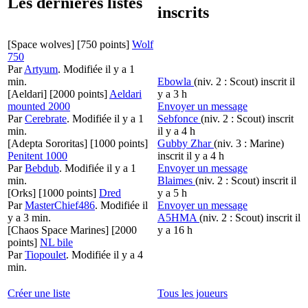
Les dernières listes
inscrits
[Space wolves]
[750 points]
Wolf
750
Par
Artyum
.
Modifiée il y a 1
min.
Ebowla
(niv. 2 : Scout)
inscrit il
[Aeldari]
[2000 points]
Aeldari
y a 3 h
mounted 2000
Envoyer un message
Par
Cerebrate
.
Modifiée il y a 1
Sebfonce
(niv. 2 : Scout)
inscrit
min.
il y a 4 h
[Adepta Sororitas]
[1000 points]
Gubby Zhar
(niv. 3 : Marine)
Penitent 1000
inscrit il y a 4 h
Par
Bebdub
.
Modifiée il y a 1
Envoyer un message
min.
Blaimes
(niv. 2 : Scout)
inscrit il
[Orks]
[1000 points]
Dred
y a 5 h
Par
MasterChief486
.
Modifiée il
Envoyer un message
y a 3 min.
A5HMA
(niv. 2 : Scout)
inscrit il
[Chaos Space Marines]
[2000
y a 16 h
points]
NL bile
Par
Tiopoulet
.
Modifiée il y a 4
min.
Créer une liste
Tous les joueurs