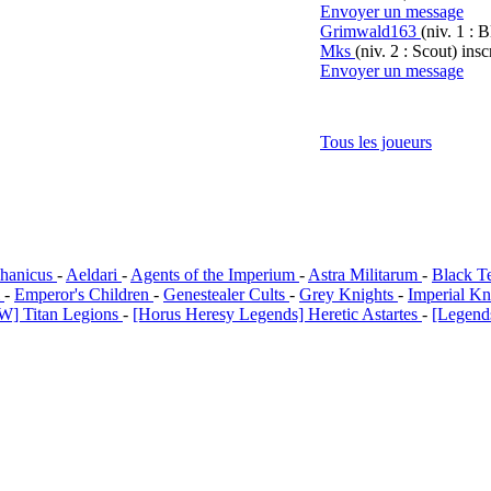
Envoyer un message
Grimwald163
(niv. 1 : B
Mks
(niv. 2 : Scout)
inscr
Envoyer un message
Tous les joueurs
hanicus
-
Aeldari
-
Agents of the Imperium
-
Astra Militarum
-
Black T
i
-
Emperor's Children
-
Genestealer Cults
-
Grey Knights
-
Imperial Kn
W] Titan Legions
-
[Horus Heresy Legends] Heretic Astartes
-
[Legends