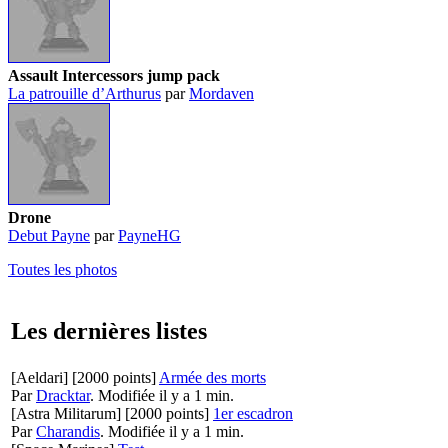
Assault Intercessors jump pack
La patrouille d’Arthurus
par
Mordaven
Drone
Debut Payne
par
PayneHG
Toutes les photos
Les dernières listes
[Aeldari]
[2000 points]
Armée des morts
Par
Dracktar
.
Modifiée il y a 1 min.
[Astra Militarum]
[2000 points]
1er escadron
Par
Charandis
.
Modifiée il y a 1 min.