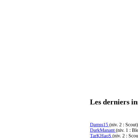
Les derniers in
Damss15
(niv. 2 : Scout)
DarkManant
(niv. 1 : Bl
TarKHaoS
(niv. 2 : Scou