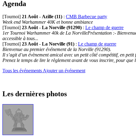
Agenda
[Tournoi]
21 Août
-
Azille (11)
:
CMB Barbecue party
Week end Warhammer 40K et bonne ambiance
[Tournoi]
23 Août
-
La Norville (91290)
:
Le champ de guerre
1er Tournoi Warhammer 40k de La NorvillePrésentation :- Bienvenue au
accessible à tous...
[Tournoi]
23 Août
-
La Norville (91)
:
Le champ de guerre
Bienvenue au premier événement de la Norville (91290).
Il s’agit d’un évènement amical avec un petit côté compétitif, en petit
Prenez le temps de lire le règlement avant de vous inscrire, pour que 
Tous les événements
Ajouter un événement
Les dernières photos