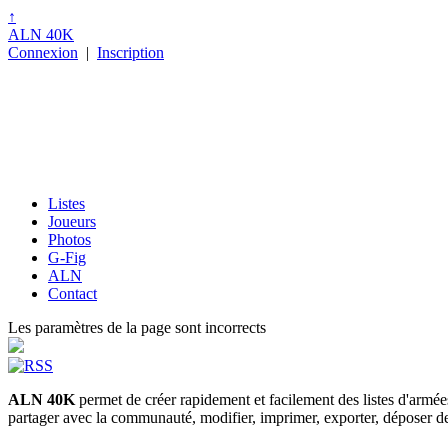
↑
ALN 40K
Connexion
|
Inscription
Listes
Joueurs
Photos
G-Fig
ALN
Contact
Les paramètres de la page sont incorrects
ALN 40K
permet de créer rapidement et facilement des listes d'armé
partager avec la communauté, modifier, imprimer, exporter, déposer des p