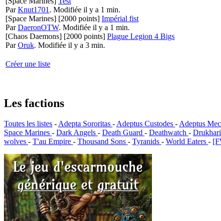
[Space Marines]
Test
Par
Knut1701
.
Modifiée il y a 1 min.
[Space Marines]
[2000 points]
Impérial fist
Par
DaeronOTW
.
Modifiée il y a 1 min.
[Chaos Daemons]
[2000 points]
Plague Legion 4 Bigs
Par
Oruk
.
Modifiée il y a 3 min.
Créer une liste
Les factions
Toutes les listes
-
Adepta Sororitas
-
Adeptus Custodes
-
Adeptus Mec
Space Marines
-
Dark Angels
-
Death Guard
-
Deathwatch
-
Drukhar
wolves
-
T'au Empire
-
Thousand Sons
-
Tyranids
-
World Eaters
-
[F