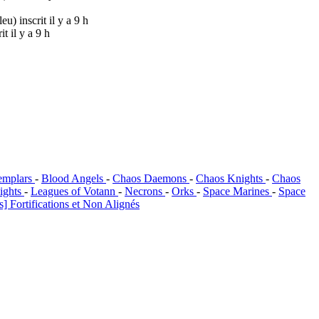
leu)
inscrit il y a 9 h
it il y a 9 h
emplars
-
Blood Angels
-
Chaos Daemons
-
Chaos Knights
-
Chaos
ights
-
Leagues of Votann
-
Necrons
-
Orks
-
Space Marines
-
Space
] Fortifications et Non Alignés