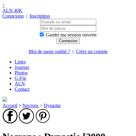
↑
ALN 40K
Connexion
|
Inscription
Garder ma session ouverte.
Mot de passe oublié ?
|
Créer un compte
Listes
Joueurs
Photos
G-Fig
ALN
Contact
Accueil
>
Necrons
>
Dynastie