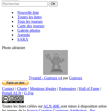
Nouvelle liste
Toutes les listes
Tous les joueurs
Carte des joueurs
Galerie photos
Agenda
SARA
Photo aléatoire
Tyranid - Guiroux v4
par
Guiroux
Contact
|
Charte
|
Mentions légales
|
Partenaires
|
Hall of Fame
|
Portail ALN
|
G-Fig
Toutes les listes créées
sur
ALN 40K
sont mises à disposition selon
les termes de la
licence Creative Commons Attribution - Pas