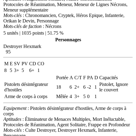
Protocoles de Réanimation, Meneur, Meneur de Lignes Nécrons,
Meneur supplémentaire
Mots-clés
: Chronomancien, Cryptek, Héros Epique, Infanterie,
Orikan le Devin, Personnage
Mots-clés de faction
: Nécrons
5 unités | 1035 points | 51.75 %
Personnages
Destroyer Hexmark
95
M
E
SV
PV
CD
CO
8
5
3+
5
6+
1
Portée
A
C/T
F
PA
D
Capacités
Pistolets désintégrateur
Pistolet, Ignore
18
6
2+
6
-2
1
d'hostiles
le couvert
Arme de corps à corps
Mêlée
4
3+
5
0
1
Equipement
: Pistolets désintégrateur d'hostiles, Arme de corps à
corps
Aptitudes
: Éliminateur de Menaces Multiples, Mort Inéluctable,
Protocoles de Réanimation, Agent Solitaire, Frappe en Profondeur
Mots-clés
: Culte Destroyer, Destroyer Hexmark, Infanterie,
Personnage