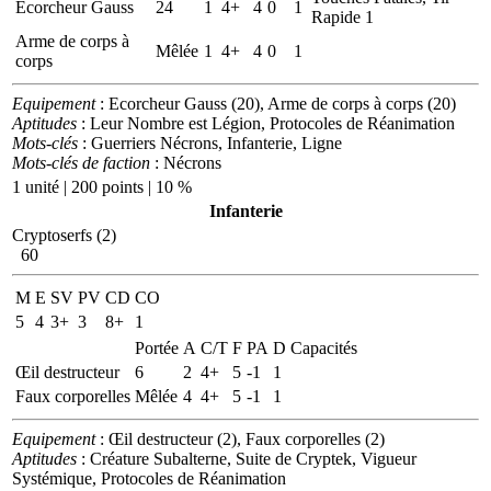
Ecorcheur Gauss
24
1
4+
4
0
1
Rapide 1
Arme de corps à
Mêlée
1
4+
4
0
1
corps
Equipement
: Ecorcheur Gauss (20), Arme de corps à corps (20)
Aptitudes
: Leur Nombre est Légion, Protocoles de Réanimation
Mots-clés
: Guerriers Nécrons, Infanterie, Ligne
Mots-clés de faction
: Nécrons
1 unité | 200 points | 10 %
Infanterie
Cryptoserfs (2)
60
M
E
SV
PV
CD
CO
5
4
3+
3
8+
1
Portée
A
C/T
F
PA
D
Capacités
Œil destructeur
6
2
4+
5
-1
1
Faux corporelles
Mêlée
4
4+
5
-1
1
Equipement
: Œil destructeur (2), Faux corporelles (2)
Aptitudes
: Créature Subalterne, Suite de Cryptek, Vigueur
Systémique, Protocoles de Réanimation