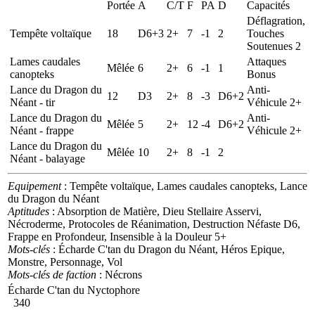
Portée
A
C/T
F
PA
D
Capacités
Déflagration,
Tempête voltaïque
18
D6+3
2+
7
-1
2
Touches
Soutenues 2
Lames caudales
Attaques
Mêlée
6
2+
6
-1
1
canopteks
Bonus
Lance du Dragon du
Anti-
12
D3
2+
8
-3
D6+2
Néant - tir
Véhicule 2+
Lance du Dragon du
Anti-
Mêlée
5
2+
12
-4
D6+2
Néant - frappe
Véhicule 2+
Lance du Dragon du
Mêlée
10
2+
8
-1
2
Néant - balayage
Equipement
: Tempête voltaïque, Lames caudales canopteks, Lance
du Dragon du Néant
Aptitudes
: Absorption de Matière, Dieu Stellaire Asservi,
Nécroderme, Protocoles de Réanimation, Destruction Néfaste D6,
Frappe en Profondeur, Insensible à la Douleur 5+
Mots-clés
: Écharde C'tan du Dragon du Néant, Héros Epique,
Monstre, Personnage, Vol
Mots-clés de faction
: Nécrons
Écharde C'tan du Nyctophore
340