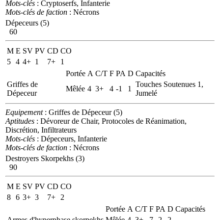
Mots-clés
: Cryptoserfs, Infanterie
Mots-clés de faction
: Nécrons
Dépeceurs (5)
60
M
E
SV
PV
CD
CO
5
4
4+
1
7+
1
Portée
A
C/T
F
PA
D
Capacités
Griffes de
Touches Soutenues 1,
Mêlée
4
3+
4
-1
1
Dépeceur
Jumelé
Equipement
: Griffes de Dépeceur (5)
Aptitudes
: Dévoreur de Chair, Protocoles de Réanimation,
Discrétion, Infiltrateurs
Mots-clés
: Dépeceurs, Infanterie
Mots-clés de faction
: Nécrons
Destroyers Skorpekhs (3)
90
M
E
SV
PV
CD
CO
8
6
3+
3
7+
2
Portée
A
C/T
F
PA
D
Capacités
Armes d'hyperphase skorpekhs
Mêlée
4
3+
7
-2
2