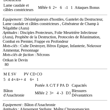
Lame caudale et
Mêlée
6
2+
6
-1
1
Attaques Bonus
câbles constricteurs
Equipement
: Désintégrateurs d'hostiles, Gantelet du Destructeur,
Lame caudale et câbles constricteurs , Générateur de Champ à
Négalithe (Aura)
Aptitudes
: Disciples Protecteurs, Folie Meurtrière Infectieuse
(Aura), Prophète de la Destruction, Protocoles de Réanimation,
Combat en Premier, Frappe en Profondeur
Mots-clés
: Culte Destroyer, Héros Epique, Infanterie, Nekrosor
Ammentar, Personnage
Mots-clés de faction
: Nécrons
Orikan le Devin
80
M
E
SV
PV
CD
CO
5
4
4+/4++
4
6+
1
Portée
A
C/T
F
PA
D
Capacités
Bâton
Blessures
Mêlée
2
3+
4
-3
D3
d'Anachronie
Dévastatrices
Equipement
: Bâton d'Anachronie
Aptitudes
: Alignement Stellaire, Maître Chronomancien,