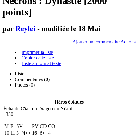
Necrons : Dynastie [2000
points]
par
Reylei
- modifiée le 18 Mai
Ajouter un commentaire
Actions
Imprimer la liste
Copier cette liste
Liste au format texte
Liste
Commentaires (
0
)
Photos (0)
Héros épiques
Écharde C'tan du Dragon du Néant
330
M
E
SV
PV
CD
CO
10
11
3+/4++
16
6+
4