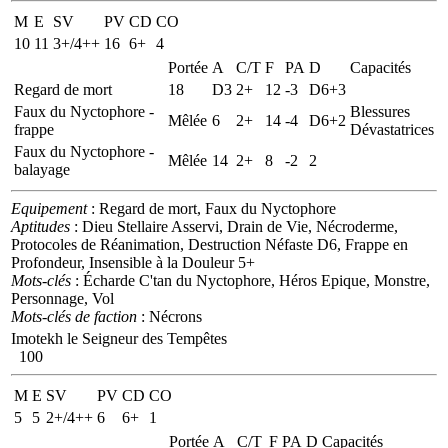
M
E
SV
PV
CD
CO
10
11
3+/4++
16
6+
4
Portée
A
C/T
F
PA
D
Capacités
Regard de mort
18
D3
2+
12
-3
D6+3
Faux du Nyctophore -
Blessures
Mêlée
6
2+
14
-4
D6+2
frappe
Dévastatrices
Faux du Nyctophore -
Mêlée
14
2+
8
-2
2
balayage
Equipement
: Regard de mort, Faux du Nyctophore
Aptitudes
: Dieu Stellaire Asservi, Drain de Vie, Nécroderme,
Protocoles de Réanimation, Destruction Néfaste D6, Frappe en
Profondeur, Insensible à la Douleur 5+
Mots-clés
: Écharde C'tan du Nyctophore, Héros Epique, Monstre,
Personnage, Vol
Mots-clés de faction
: Nécrons
Imotekh le Seigneur des Tempêtes
100
M
E
SV
PV
CD
CO
5
5
2+/4++
6
6+
1
Portée
A
C/T
F
PA
D
Capacités