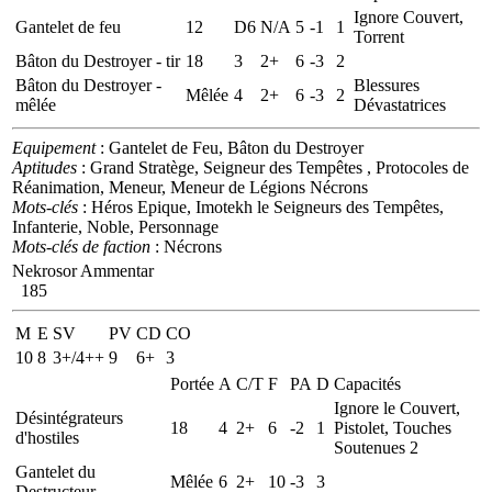
Ignore Couvert,
Gantelet de feu
12
D6
N/A
5
-1
1
Torrent
Bâton du Destroyer - tir
18
3
2+
6
-3
2
Bâton du Destroyer -
Blessures
Mêlée
4
2+
6
-3
2
mêlée
Dévastatrices
Equipement
: Gantelet de Feu, Bâton du Destroyer
Aptitudes
: Grand Stratège, Seigneur des Tempêtes , Protocoles de
Réanimation, Meneur, Meneur de Légions Nécrons
Mots-clés
: Héros Epique, Imotekh le Seigneurs des Tempêtes,
Infanterie, Noble, Personnage
Mots-clés de faction
: Nécrons
Nekrosor Ammentar
185
M
E
SV
PV
CD
CO
10
8
3+/4++
9
6+
3
Portée
A
C/T
F
PA
D
Capacités
Ignore le Couvert,
Désintégrateurs
18
4
2+
6
-2
1
Pistolet, Touches
d'hostiles
Soutenues 2
Gantelet du
Mêlée
6
2+
10
-3
3
Destructeur