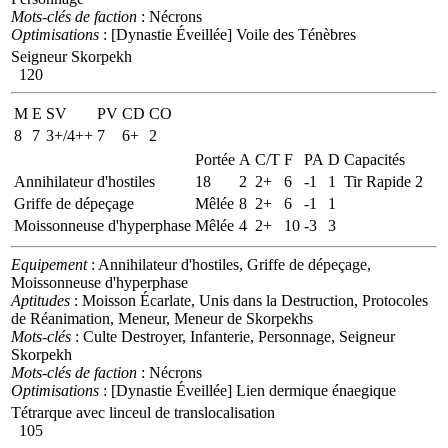
Mots-clés de faction
: Nécrons
Optimisations
: [Dynastie Éveillée] Voile des Ténèbres
Seigneur Skorpekh
120
M
E
SV
PV
CD
CO
8
7
3+/4++
7
6+
2
Portée
A
C/T
F
PA
D
Capacités
Annihilateur d'hostiles
18
2
2+
6
-1
1
Tir Rapide 2
Griffe de dépeçage
Mêlée
8
2+
6
-1
1
Moissonneuse d'hyperphase
Mêlée
4
2+
10
-3
3
Equipement
: Annihilateur d'hostiles, Griffe de dépeçage,
Moissonneuse d'hyperphase
Aptitudes
: Moisson Écarlate, Unis dans la Destruction, Protocoles
de Réanimation, Meneur, Meneur de Skorpekhs
Mots-clés
: Culte Destroyer, Infanterie, Personnage, Seigneur
Skorpekh
Mots-clés de faction
: Nécrons
Optimisations
: [Dynastie Éveillée] Lien dermique énaegique
Tétrarque avec linceul de translocalisation
105