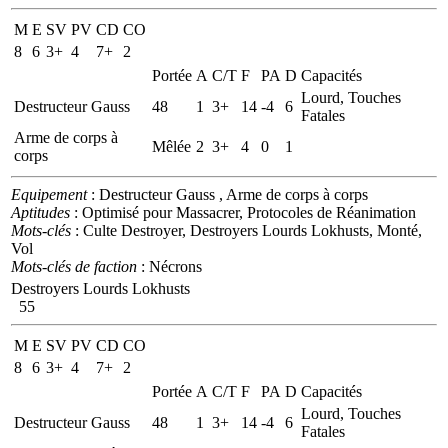
M
E
SV
PV
CD
CO
8
6
3+
4
7+
2
Portée
A
C/T
F
PA
D
Capacités
Lourd, Touches
Destructeur Gauss
48
1
3+
14
-4
6
Fatales
Arme de corps à
Mêlée
2
3+
4
0
1
corps
Equipement
: Destructeur Gauss , Arme de corps à corps
Aptitudes
: Optimisé pour Massacrer, Protocoles de Réanimation
Mots-clés
: Culte Destroyer, Destroyers Lourds Lokhusts, Monté,
Vol
Mots-clés de faction
: Nécrons
Destroyers Lourds Lokhusts
55
M
E
SV
PV
CD
CO
8
6
3+
4
7+
2
Portée
A
C/T
F
PA
D
Capacités
Lourd, Touches
Destructeur Gauss
48
1
3+
14
-4
6
Fatales