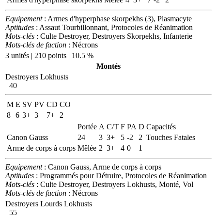
Equipement
: Armes d'hyperphase skorpekhs (3), Plasmacyte
Aptitudes
: Assaut Tourbillonnant, Protocoles de Réanimation
Mots-clés
: Culte Destroyer, Destroyers Skorpekhs, Infanterie
Mots-clés de faction
: Nécrons
3 unités | 210 points | 10.5 %
Montés
Destroyers Lokhusts
40
M
E
SV
PV
CD
CO
8
6
3+
3
7+
2
Portée
A
C/T
F
PA
D
Capacités
Canon Gauss
24
3
3+
5
-2
2
Touches Fatales
Arme de corps à corps
Mêlée
2
3+
4
0
1
Equipement
: Canon Gauss, Arme de corps à corps
Aptitudes
: Programmés pour Détruire, Protocoles de Réanimation
Mots-clés
: Culte Destroyer, Destroyers Lokhusts, Monté, Vol
Mots-clés de faction
: Nécrons
Destroyers Lourds Lokhusts
55