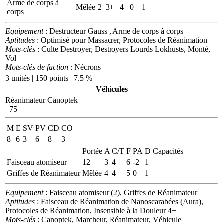
Arme de corps à
Mêlée
2
3+
4
0
1
corps
Equipement
: Destructeur Gauss , Arme de corps à corps
Aptitudes
: Optimisé pour Massacrer, Protocoles de Réanimation
Mots-clés
: Culte Destroyer, Destroyers Lourds Lokhusts, Monté,
Vol
Mots-clés de faction
: Nécrons
3 unités | 150 points | 7.5 %
Véhicules
Réanimateur Canoptek
75
M
E
SV
PV
CD
CO
8
6
3+
6
8+
3
Portée
A
C/T
F
PA
D
Capacités
Faisceau atomiseur
12
3
4+
6
-2
1
Griffes de Réanimateur
Mêlée
4
4+
5
0
1
Equipement
: Faisceau atomiseur (2), Griffes de Réanimateur
Aptitudes
: Faisceau de Réanimation de Nanoscarabées (Aura),
Protocoles de Réanimation, Insensible à la Douleur 4+
Mots-clés
: Canoptek, Marcheur, Réanimateur, Véhicule