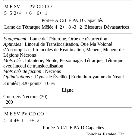
M
E
SV
PV
CD
CO
5
5
2+/4++
6
6+
1
Portée
A
C/T
F
PA
D
Capacités
Lame de Tétrarque
Mêlée
4
2+
8
-3
2
Blessures Dévastatrices
Equipement
: Lame de Tétrarque, Orbe de résurrection
Aptitudes
: Linceul de Translocalisation, Que Ma Volonté
s'Accomplisse, Protocoles de Réanimation, Meneur, Meneur de
Légions Nécrons
Mots-clés
: Infanterie, Noble, Personnage, Tétrarque, Tétrarque
avec linceul de translocalisation
Mots-clés de faction
: Nécrons
Optimisations
: [Dynastie Éveillée] Ecrin du royaume du Néant
3 unités | 320 points | 16 %
Ligne
Guerriers Nécrons (20)
200
M
E
SV
PV
CD
CO
5
4
4+
1
7+
2
Portée
A
C/T
F
PA
D
Capacités
Touches Fatales, Tir