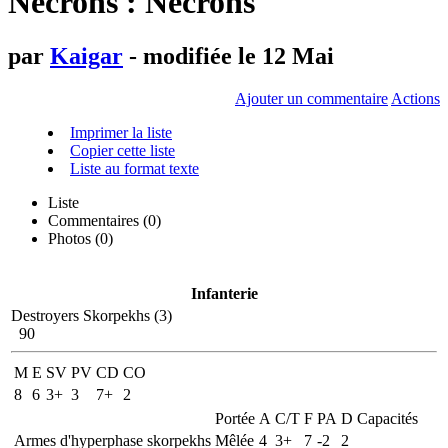
Necrons : Necrons
par
Kaigar
- modifiée le 12 Mai
Ajouter un commentaire
Actions
Imprimer la liste
Copier cette liste
Liste au format texte
Liste
Commentaires (
0
)
Photos (0)
Infanterie
Destroyers Skorpekhs (3)
90
M
E
SV
PV
CD
CO
8
6
3+
3
7+
2
Portée
A
C/T
F
PA
D
Capacités
Armes d'hyperphase skorpekhs
Mêlée
4
3+
7
-2
2