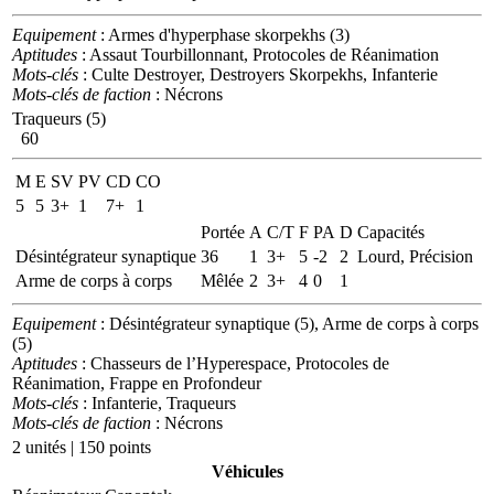
Equipement
: Armes d'hyperphase skorpekhs (3)
Aptitudes
: Assaut Tourbillonnant, Protocoles de Réanimation
Mots-clés
: Culte Destroyer, Destroyers Skorpekhs, Infanterie
Mots-clés de faction
: Nécrons
Traqueurs (5)
60
M
E
SV
PV
CD
CO
5
5
3+
1
7+
1
Portée
A
C/T
F
PA
D
Capacités
Désintégrateur synaptique
36
1
3+
5
-2
2
Lourd, Précision
Arme de corps à corps
Mêlée
2
3+
4
0
1
Equipement
: Désintégrateur synaptique (5), Arme de corps à corps
(5)
Aptitudes
: Chasseurs de l’Hyperespace, Protocoles de
Réanimation, Frappe en Profondeur
Mots-clés
: Infanterie, Traqueurs
Mots-clés de faction
: Nécrons
2 unités | 150 points
Véhicules