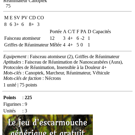
Réanimateur Canoptek
75
M
E
SV
PV
CD
CO
8
6
3+
6
8+
3
Portée
A
C/T
F
PA
D
Capacités
Faisceau atomiseur
12
3
4+
6
-2
1
Griffes de Réanimateur
Mêlée
4
4+
5
0
1
Equipement
: Faisceau atomiseur (2), Griffes de Réanimateur
Aptitudes
: Faisceau de Réanimation de Nanoscarabées (Aura),
Protocoles de Réanimation, Insensible à la Douleur 4+
Mots-clés
: Canoptek, Marcheur, Réanimateur, Véhicule
Mots-clés de faction
: Nécrons
1 unité | 75 points
Points
:
225
Figurines
:
9
Unités
:
3