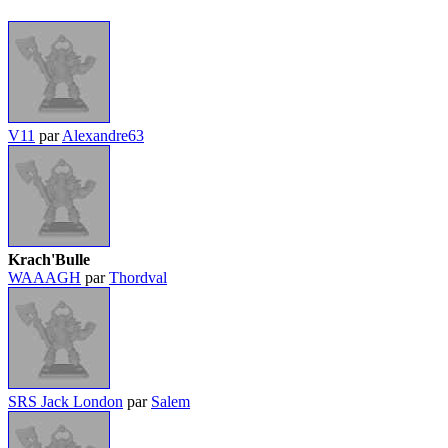
V11
par
Alexandre63
Krach'Bulle
WAAAGH
par
Thordval
SRS Jack London
par
Salem