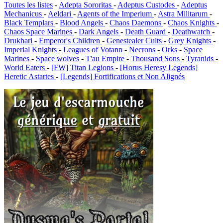
Toutes les listes
-
Adepta Sororitas
-
Adeptus Custodes
-
Adeptus
Mechanicus
-
Aeldari
-
Agents of the Imperium
-
Astra Militarum
-
Black Templars
-
Blood Angels
-
Chaos Daemons
-
Chaos Knights
-
Chaos Space Marines
-
Dark Angels
-
Death Guard
-
Deathwatch
-
Drukhari
-
Emperor's Children
-
Genestealer Cults
-
Grey Knights
-
Imperial Knights
-
Leagues of Votann
-
Necrons
-
Orks
-
Space
Marines
-
Space wolves
-
T'au Empire
-
Thousand Sons
-
Tyranids
-
World Eaters
-
[FW] Titan Legions
-
[Horus Heresy Legends]
Heretic Astartes
-
[Legends] Fortifications et Non Alignés