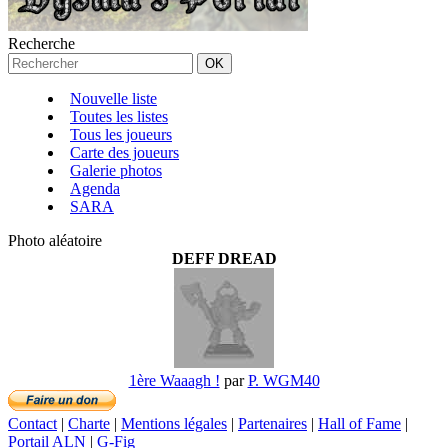
Recherche
Nouvelle liste
Toutes les listes
Tous les joueurs
Carte des joueurs
Galerie photos
Agenda
SARA
Photo aléatoire
DEFF DREAD
1ère Waaagh !
par
P. WGM40
Contact
|
Charte
|
Mentions légales
|
Partenaires
|
Hall of Fame
|
Portail ALN
|
G-Fig