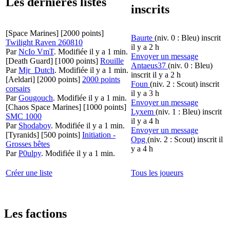
Les dernières listes
inscrits
[Space Marines]
[2000 points]
Baurte
(niv. 0 : Bleu)
inscrit
Twilight Raven 260810
il y a 2 h
Par
NcIo VmT
.
Modifiée il y a 1 min.
Envoyer un message
[Death Guard]
[1000 points]
Rouille
Antaeus37
(niv. 0 : Bleu)
Par
Mjr_Dutch
.
Modifiée il y a 1 min.
inscrit il y a 2 h
[Aeldari]
[2000 points]
2000 points
Foun
(niv. 2 : Scout)
inscrit
corsairs
il y a 3 h
Par
Gougouch
.
Modifiée il y a 1 min.
Envoyer un message
[Chaos Space Marines]
[1000 points]
Lyxem
(niv. 1 : Bleu)
inscrit
SMC 1000
il y a 4 h
Par
Shodaboy
.
Modifiée il y a 1 min.
Envoyer un message
[Tyranids]
[500 points]
Initiation -
Opg
(niv. 2 : Scout)
inscrit il
Grosses bêtes
y a 4 h
Par
P0ulpy
.
Modifiée il y a 1 min.
Créer une liste
Tous les joueurs
Les factions