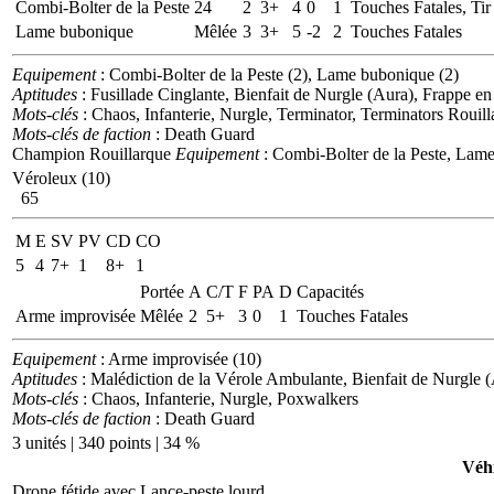
Combi-Bolter de la Peste
24
2
3+
4
0
1
Touches Fatales, Tir
Lame bubonique
Mêlée
3
3+
5
-2
2
Touches Fatales
Equipement
: Combi-Bolter de la Peste (2), Lame bubonique (2)
Aptitudes
: Fusillade Cinglante, Bienfait de Nurgle (Aura), Frappe e
Mots-clés
: Chaos, Infanterie, Nurgle, Terminator, Terminators Rouill
Mots-clés de faction
: Death Guard
Champion Rouillarque
Equipement
: Combi-Bolter de la Peste, Lam
Véroleux (10)
65
M
E
SV
PV
CD
CO
5
4
7+
1
8+
1
Portée
A
C/T
F
PA
D
Capacités
Arme improvisée
Mêlée
2
5+
3
0
1
Touches Fatales
Equipement
: Arme improvisée (10)
Aptitudes
: Malédiction de la Vérole Ambulante, Bienfait de Nurgle (Au
Mots-clés
: Chaos, Infanterie, Nurgle, Poxwalkers
Mots-clés de faction
: Death Guard
3 unités | 340 points | 34 %
Véhi
Drone fétide avec Lance-peste lourd