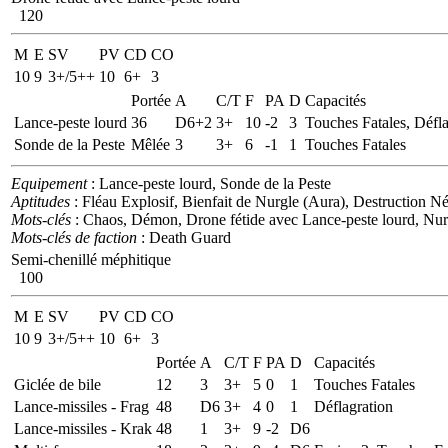
120
M
E
SV
PV
CD
CO
10
9
3+/5++
10
6+
3
Portée
A
C/T
F
PA
D
Capacités
Lance-peste lourd
36
D6+2
3+
10
-2
3
Touches Fatales, Défla
Sonde de la Peste
Mêlée
3
3+
6
-1
1
Touches Fatales
Equipement
: Lance-peste lourd, Sonde de la Peste
Aptitudes
: Fléau Explosif, Bienfait de Nurgle (Aura), Destruction N
Mots-clés
: Chaos, Démon, Drone fétide avec Lance-peste lourd, Nur
Mots-clés de faction
: Death Guard
Semi-chenillé méphitique
100
M
E
SV
PV
CD
CO
10
9
3+/5++
10
6+
3
Portée
A
C/T
F
PA
D
Capacités
Giclée de bile
12
3
3+
5
0
1
Touches Fatales
Lance-missiles - Frag
48
D6
3+
4
0
1
Déflagration
Lance-missiles - Krak
48
1
3+
9
-2
D6