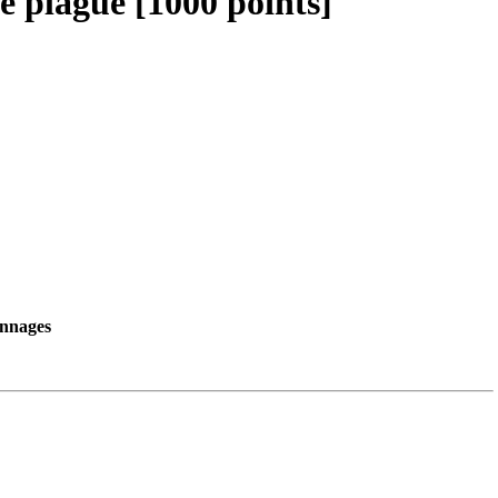
e plague [1000 points]
nnages