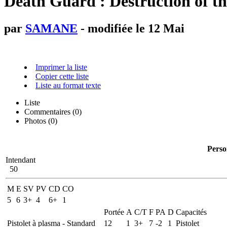
Death Guard : Destruction of th
par
SAMANE
- modifiée le 12 Mai
Imprimer la liste
Copier cette liste
Liste au format texte
Liste
Commentaires (
0
)
Photos (0)
Perso
Intendant
50
M
E
SV
PV
CD
CO
5
6
3+
4
6+
1
Portée
A
C/T
F
PA
D
Capacités
Pistolet à plasma - Standard
12
1
3+
7
-2
1
Pistolet