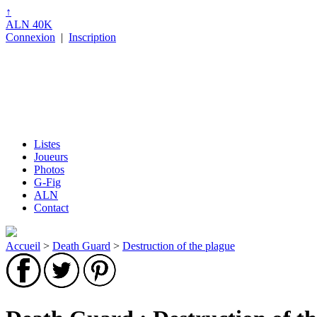
↑
ALN 40K
Connexion
|
Inscription
Listes
Joueurs
Photos
G-Fig
ALN
Contact
Accueil
>
Death Guard
>
Destruction of the plague