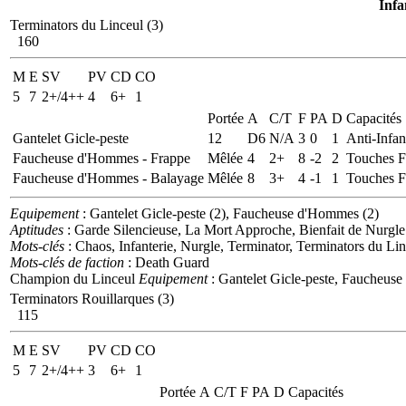
Infa
Terminators du Linceul (3)
160
M
E
SV
PV
CD
CO
5
7
2+/4++
4
6+
1
Portée
A
C/T
F
PA
D
Capacités
Gantelet Gicle-peste
12
D6
N/A
3
0
1
Anti-Infan
Faucheuse d'Hommes - Frappe
Mêlée
4
2+
8
-2
2
Touches F
Faucheuse d'Hommes - Balayage
Mêlée
8
3+
4
-1
1
Touches F
Equipement
: Gantelet Gicle-peste (2), Faucheuse d'Hommes (2)
Aptitudes
: Garde Silencieuse, La Mort Approche, Bienfait de Nurgle
Mots-clés
: Chaos, Infanterie, Nurgle, Terminator, Terminators du Li
Mots-clés de faction
: Death Guard
Champion du Linceul
Equipement
: Gantelet Gicle-peste, Faucheus
Terminators Rouillarques (3)
115
M
E
SV
PV
CD
CO
5
7
2+/4++
3
6+
1
Portée
A
C/T
F
PA
D
Capacités