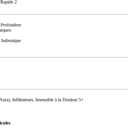
 Rapide 2
n Profondeur
arques
e bubonique
ra), Infiltrateurs, Insensible à la Douleur 5+
cules