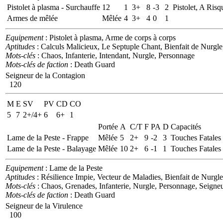
Pistolet à plasma - Surchauffe
12
1
3+
8
-3
2
Pistolet, A Risq
Armes de mêlée
Mêlée
4
3+
4
0
1
Equipement
: Pistolet à plasma, Arme de corps à corps
Aptitudes
: Calculs Malicieux, Le Septuple Chant, Bienfait de Nurgl
Mots-clés
: Chaos, Infanterie, Intendant, Nurgle, Personnage
Mots-clés de faction
: Death Guard
Seigneur de la Contagion
120
M
E
SV
PV
CD
CO
5
7
2+/4+
6
6+
1
Portée
A
C/T
F
PA
D
Capacités
Lame de la Peste - Frappe
Mêlée
5
2+
9
-2
3
Touches Fatales
Lame de la Peste - Balayage
Mêlée
10
2+
6
-1
1
Touches Fatales
Equipement
: Lame de la Peste
Aptitudes
: Résilience Impie, Vecteur de Maladies, Bienfait de Nurg
Mots-clés
: Chaos, Grenades, Infanterie, Nurgle, Personnage, Seigne
Mots-clés de faction
: Death Guard
Seigneur de la Virulence
100