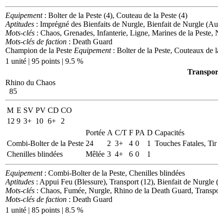
Equipement
: Bolter de la Peste (4), Couteau de la Peste (4)
Aptitudes
: Imprégné des Bienfaits de Nurgle, Bienfait de Nurgle (Au
Mots-clés
: Chaos, Grenades, Infanterie, Ligne, Marines de la Peste, 
Mots-clés de faction
: Death Guard
Champion de la Peste
Equipement
: Bolter de la Peste, Couteaux de l
1 unité | 95 points | 9.5 %
Transport
Rhino du Chaos
85
M
E
SV
PV
CD
CO
12
9
3+
10
6+
2
Portée
A
C/T
F
PA
D
Capacités
Combi-Bolter de la Peste
24
2
3+
4
0
1
Touches Fatales, Tir
Chenilles blindées
Mêlée
3
4+
6
0
1
Equipement
: Combi-Bolter de la Peste, Chenilles blindées
Aptitudes
: Appui Feu (Blessure), Transport (12), Bienfait de Nurgle 
Mots-clés
: Chaos, Fumée, Nurgle, Rhino de la Death Guard, Transpo
Mots-clés de faction
: Death Guard
1 unité | 85 points | 8.5 %