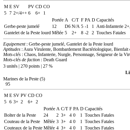
M
E
SV
PV
CD
CO
5
7
2+/4++
6
6+
1
Portée
A
C/T
F
PA
D
Capacités
Gerbe-peste jumelé
12
D6
N/A
5
-1
1
Anti-Infanterie 2+
Gantelet de la Peste lourd
Mêlée
5
2+
8
-2
2
Touches Fatales
Equipement
: Gerbe-peste jumelé, Gantelet de la Peste lourd
Aptitudes
: Aura Virulente, Bombardement Bactériologique, Bienfait
Mots-clés
: Chaos, Infanterie, Nurgle, Personnage, Seigneur de la Vi
Mots-clés de faction
: Death Guard
3 unités | 270 points | 27 %
Li
Marines de la Peste (5)
95
M
E
SV
PV
CD
CO
5
6
3+
2
6+
2
Portée
A
C/T
F
PA
D
Capacités
Bolter de la Peste
24
2
3+
4
0
1
Touches Fatales
Couteau de la Peste
Mêlée
3
3+
4
0
1
Touches Fatales
Couteaux de la Peste
Mêlée
4
3+
4
0
1
Touches Fatales