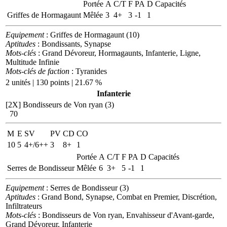
Portée
A
C/T
F
PA
D
Capacités
Griffes de Hormagaunt
Mêlée
3
4+
3
-1
1
Equipement
: Griffes de Hormagaunt (10)
Aptitudes
: Bondissants, Synapse
Mots-clés
: Grand Dévoreur, Hormagaunts, Infanterie, Ligne,
Multitude Infinie
Mots-clés de faction
: Tyranides
2 unités | 130 points | 21.67 %
Infanterie
[2X]
Bondisseurs de Von ryan (3)
70
M
E
SV
PV
CD
CO
10
5
4+/6++
3
8+
1
Portée
A
C/T
F
PA
D
Capacités
Serres de Bondisseur
Mêlée
6
3+
5
-1
1
Equipement
: Serres de Bondisseur (3)
Aptitudes
: Grand Bond, Synapse, Combat en Premier, Discrétion,
Infiltrateurs
Mots-clés
: Bondisseurs de Von ryan, Envahisseur d'Avant-garde,
Grand Dévoreur, Infanterie