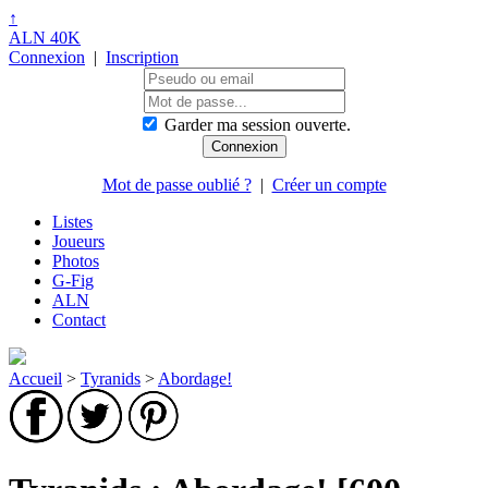
↑
ALN 40K
Connexion
|
Inscription
Garder ma session ouverte.
Mot de passe oublié ?
|
Créer un compte
Listes
Joueurs
Photos
G-Fig
ALN
Contact
Accueil
>
Tyranids
>
Abordage!