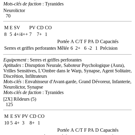
Mots-clés de faction
: Tyranides
Neurolictor
70
M
E
SV
PV
CD
CO
8
5
4+/4++
7
7+
1
Portée
A
C/T
F
PA
D
Capacités
Serres et griffes perforantes
Mêlée
6
2+
6
-2
1
Précision
Equipement
: Serres et griffes perforantes
Aptitudes
: Disruption Neurale, Saboteur Psychologique (Aura),
Vrilles Sensitives, L'Ombre dans le Warp, Synapse, Agent Solitaire,
Discrétion, Infiltrateurs
Mots-clés
: Envahisseur d'Avant-garde, Grand Dévoreur, Infanterie,
Neurolictor, Synapse
Mots-clés de faction
: Tyranides
[2X]
Rôdeurs (5)
125
M
E
SV
PV
CD
CO
10
5
4+
3
8+
1
Portée
A
C/T
F
PA
D
Capacités