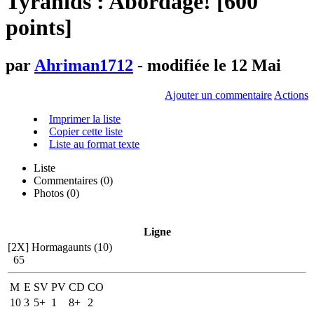
Tyranids : Abordage! [600
points]
par
Ahriman1712
- modifiée le 12 Mai
Ajouter un commentaire
Actions
Imprimer la liste
Copier cette liste
Liste au format texte
Liste
Commentaires (
0
)
Photos (0)
Ligne
[2X]
Hormagaunts (10)
65
M
E
SV
PV
CD
CO
10
3
5+
1
8+
2