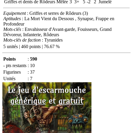
Griffes et dents de Rôdeurs
Mêlée
3
3+
5
-2
2
Jumelé
Equipement
: Griffes et serres de Rôdeurs (3)
Aptitudes
: La Mort Vient du Dessous , Synapse, Frappe en
Profondeur
Mots-clés
: Envahisseur d'Avant-garde, Fouisseurs, Grand
Dévoreur, Infanterie, Rôdeurs
Mots-clés de faction
: Tyranides
5 unités | 460 points | 76.67 %
Points
:
590
- pts restants
:
10
Figurines
:
37
Unités
:
7