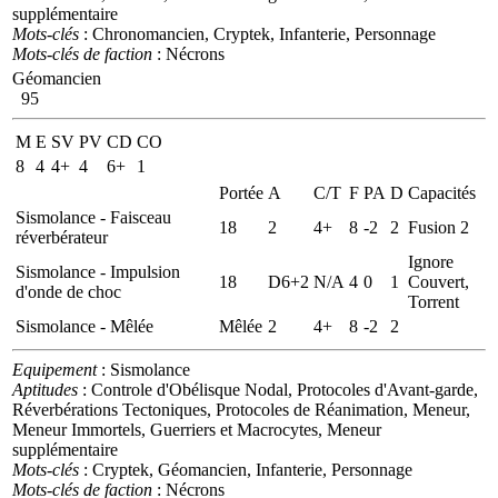
supplémentaire
Mots-clés
: Chronomancien, Cryptek, Infanterie, Personnage
Mots-clés de faction
: Nécrons
Géomancien
95
M
E
SV
PV
CD
CO
8
4
4+
4
6+
1
Portée
A
C/T
F
PA
D
Capacités
Sismolance - Faisceau
18
2
4+
8
-2
2
Fusion 2
réverbérateur
Ignore
Sismolance - Impulsion
18
D6+2
N/A
4
0
1
Couvert,
d'onde de choc
Torrent
Sismolance - Mêlée
Mêlée
2
4+
8
-2
2
Equipement
: Sismolance
Aptitudes
: Controle d'Obélisque Nodal, Protocoles d'Avant-garde,
Réverbérations Tectoniques, Protocoles de Réanimation, Meneur,
Meneur Immortels, Guerriers et Macrocytes, Meneur
supplémentaire
Mots-clés
: Cryptek, Géomancien, Infanterie, Personnage
Mots-clés de faction
: Nécrons