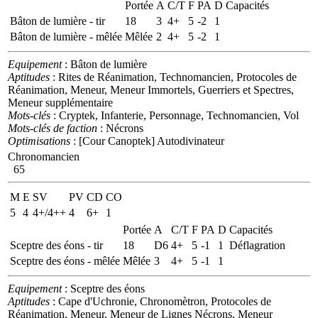
Portée
A
C/T
F
PA
D
Capacités
Bâton de lumière - tir
18
3
4+
5
-2
1
Bâton de lumière - mêlée
Mêlée
2
4+
5
-2
1
Equipement
: Bâton de lumière
Aptitudes
: Rites de Réanimation, Technomancien, Protocoles de
Réanimation, Meneur, Meneur Immortels, Guerriers et Spectres,
Meneur supplémentaire
Mots-clés
: Cryptek, Infanterie, Personnage, Technomancien, Vol
Mots-clés de faction
: Nécrons
Optimisations
: [Cour Canoptek] Autodivinateur
Chronomancien
65
M
E
SV
PV
CD
CO
5
4
4+/4++
4
6+
1
Portée
A
C/T
F
PA
D
Capacités
Sceptre des éons - tir
18
D6
4+
5
-1
1
Déflagration
Sceptre des éons - mêlée
Mêlée
3
4+
5
-1
1
Equipement
: Sceptre des éons
Aptitudes
: Cape d'Uchronie, Chronomètron, Protocoles de
Réanimation, Meneur, Meneur de Lignes Nécrons, Meneur