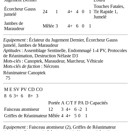
Touches Fatales,
Écorcheur Gauss
24
1
4+
4
0
1
Tir Rapide 1,
jumelé
Jumelé
Jambes de
Mêlée
3
4+
6
0
1
Maraudeur
Equipement
: Éclateur du Jugement Dernier, Écorcheur Gauss
jumelé, Jambes de Maraudeur
Aptitudes
: Assemblage Sentinelle, Endommagé 1-4 PV, Protocoles
de Réanimation, Destruction Néfaste D3
Mots-clés
: Canoptek, Maraudeur, Marcheur, Véhicule
Mots-clés de faction
: Nécrons
Réanimateur Canoptek
75
M
E
SV
PV
CD
CO
8
6
3+
6
8+
3
Portée
A
C/T
F
PA
D
Capacités
Faisceau atomiseur
12
3
4+
6
-2
1
Griffes de Réanimateur
Mêlée
4
4+
5
0
1
Equipement
: Faisceau atomiseur (2), Griffes de Réanimateur