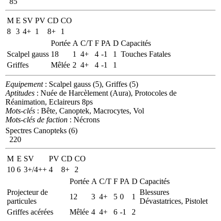
85
M
E
SV
PV
CD
CO
8
3
4+
1
8+
1
Portée
A
C/T
F
PA
D
Capacités
Scalpel gauss
18
1
4+
4
-1
1
Touches Fatales
Griffes
Mêlée
2
4+
4
-1
1
Equipement
: Scalpel gauss (5), Griffes (5)
Aptitudes
: Nuée de Harcèlement (Aura), Protocoles de
Réanimation, Eclaireurs 8ps
Mots-clés
: Bête, Canoptek, Macrocytes, Vol
Mots-clés de faction
: Nécrons
Spectres Canopteks (6)
220
M
E
SV
PV
CD
CO
10
6
3+/4++
4
8+
2
Portée
A
C/T
F
PA
D
Capacités
Projecteur de
Blessures
12
3
4+
5
0
1
particules
Dévastatrices, Pistolet
Griffes acérées
Mêlée
4
4+
6
-1
2