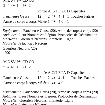
M
E
SV
PV
CD
CO
5
4
4+
1
7+
2
Portée
A
C/T
F
PA
D
Capacités
Faucheuse Gauss
12
2
4+
4
-1
1
Touches Fatales
Arme de corps à corps
Mêlée
1
4+
4
0
1
Equipement
: Faucheuse Gauss (20), Arme de corps à corps (20)
Aptitudes
: Leur Nombre est Légion, Protocoles de Réanimation
Mots-clés
: Guerriers Nécrons, Infanterie, Ligne
Mots-clés de faction
: Nécrons
Guerriers Nécrons (20)
200
M
E
SV
PV
CD
CO
5
4
4+
1
7+
2
Portée
A
C/T
F
PA
D
Capacités
Faucheuse Gauss
12
2
4+
4
-1
1
Touches Fatales
Arme de corps à corps
Mêlée
1
4+
4
0
1
Equipement
: Faucheuse Gauss (20), Arme de corps à corps (20)
Aptitudes
: Leur Nombre est Légion, Protocoles de Réanimation
Mots-clés
: Guerriers Nécrons, Infanterie, Ligne
Mots-clés de faction
: Nécrons