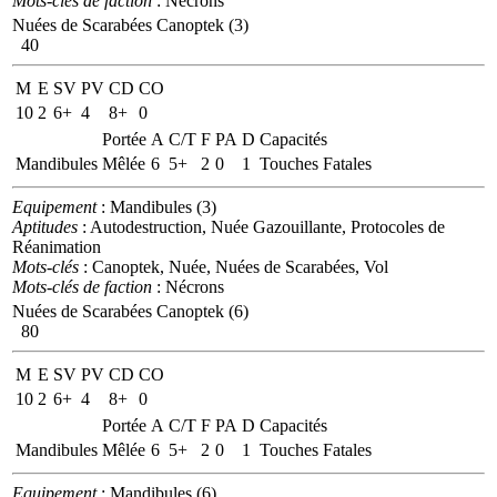
Mots-clés de faction
: Nécrons
Nuées de Scarabées Canoptek (3)
40
M
E
SV
PV
CD
CO
10
2
6+
4
8+
0
Portée
A
C/T
F
PA
D
Capacités
Mandibules
Mêlée
6
5+
2
0
1
Touches Fatales
Equipement
: Mandibules (3)
Aptitudes
: Autodestruction, Nuée Gazouillante, Protocoles de
Réanimation
Mots-clés
: Canoptek, Nuée, Nuées de Scarabées, Vol
Mots-clés de faction
: Nécrons
Nuées de Scarabées Canoptek (6)
80
M
E
SV
PV
CD
CO
10
2
6+
4
8+
0
Portée
A
C/T
F
PA
D
Capacités
Mandibules
Mêlée
6
5+
2
0
1
Touches Fatales
Equipement
: Mandibules (6)