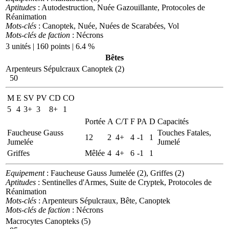
Aptitudes
: Autodestruction, Nuée Gazouillante, Protocoles de
Réanimation
Mots-clés
: Canoptek, Nuée, Nuées de Scarabées, Vol
Mots-clés de faction
: Nécrons
3 unités | 160 points | 6.4 %
Bêtes
Arpenteurs Sépulcraux Canoptek (2)
50
M
E
SV
PV
CD
CO
5
4
3+
3
8+
1
Portée
A
C/T
F
PA
D
Capacités
Faucheuse Gauss
Touches Fatales,
12
2
4+
4
-1
1
Jumelée
Jumelé
Griffes
Mêlée
4
4+
6
-1
1
Equipement
: Faucheuse Gauss Jumelée (2), Griffes (2)
Aptitudes
: Sentinelles d'Armes, Suite de Cryptek, Protocoles de
Réanimation
Mots-clés
: Arpenteurs Sépulcraux, Bête, Canoptek
Mots-clés de faction
: Nécrons
Macrocytes Canopteks (5)