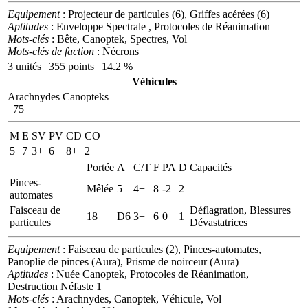
Equipement
: Projecteur de particules (6), Griffes acérées (6)
Aptitudes
: Enveloppe Spectrale , Protocoles de Réanimation
Mots-clés
: Bête, Canoptek, Spectres, Vol
Mots-clés de faction
: Nécrons
3 unités | 355 points | 14.2 %
Véhicules
Arachnydes Canopteks
75
M
E
SV
PV
CD
CO
5
7
3+
6
8+
2
Portée
A
C/T
F
PA
D
Capacités
Pinces-
Mêlée
5
4+
8
-2
2
automates
Faisceau de
Déflagration, Blessures
18
D6
3+
6
0
1
particules
Dévastatrices
Equipement
: Faisceau de particules (2), Pinces-automates,
Panoplie de pinces (Aura), Prisme de noirceur (Aura)
Aptitudes
: Nuée Canoptek, Protocoles de Réanimation,
Destruction Néfaste 1
Mots-clés
: Arachnydes, Canoptek, Véhicule, Vol