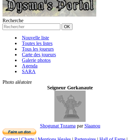
Recherche
Nouvelle liste
Toutes les listes
Tous les joueurs
Carte des joueurs
Galerie photos
Agenda
SARA
Photo aléatoire
Seigneur Gorkanaute
Shogunat Tozama
par
Slaanou
Contact
|
Charte
|
Mentions légales
|
Partenaires
|
Hall of Fame
|