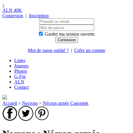
↑
ALN 40K
Connexion
|
Inscription
Garder ma session ouverte.
Mot de passe oublié ?
|
Créer un compte
Listes
Joueurs
Photos
G-Fig
ALN
Contact
Accueil
>
Necrons
>
Nécron armée Canoptek