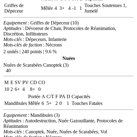
Griffes de
Touches Soutenues 1,
Mêlée
4
3+
4
-1
1
Dépeceur
Jumelé
Equipement
: Griffes de Dépeceur (10)
Aptitudes
: Dévoreur de Chair, Protocoles de Réanimation,
Discrétion, Infiltrateurs
Mots-clés
: Dépeceurs, Infanterie
Mots-clés de faction
: Nécrons
2 unités | 240 points | 9.6 %
Nuées
Nuées de Scarabées Canoptek (3)
40
M
E
SV
PV
CD
CO
10
2
6+
4
8+
0
Portée
A
C/T
F
PA
D
Capacités
Mandibules
Mêlée
6
5+
2
0
1
Touches Fatales
Equipement
: Mandibules (3)
Aptitudes
: Autodestruction, Nuée Gazouillante, Protocoles de
Réanimation
Mots-clés
: Canoptek, Nuée, Nuées de Scarabées, Vol