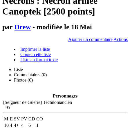
Necrons : Nécron armée
Canoptek [2500 points]
par
Drew
- modifiée le 18 Mai
Ajouter un commentaire
Actions
Imprimer la liste
Copier cette liste
Liste au format texte
Liste
Commentaires (
0
)
Photos (0)
Personnages
[Seigneur de Guerre]
Technomancien
95
M
E
SV
PV
CD
CO
10
4
4+
4
6+
1