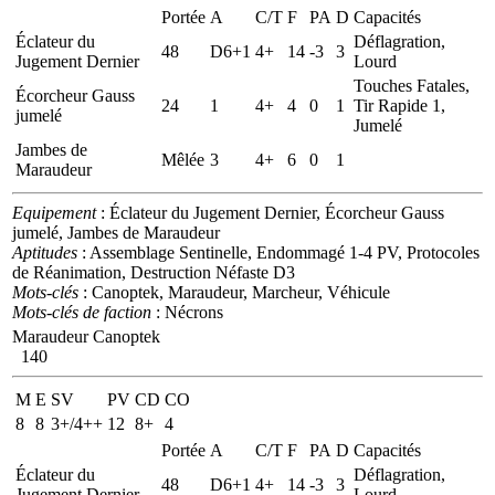
Portée
A
C/T
F
PA
D
Capacités
Éclateur du
Déflagration,
48
D6+1
4+
14
-3
3
Jugement Dernier
Lourd
Touches Fatales,
Écorcheur Gauss
24
1
4+
4
0
1
Tir Rapide 1,
jumelé
Jumelé
Jambes de
Mêlée
3
4+
6
0
1
Maraudeur
Equipement
: Éclateur du Jugement Dernier, Écorcheur Gauss
jumelé, Jambes de Maraudeur
Aptitudes
: Assemblage Sentinelle, Endommagé 1-4 PV, Protocoles
de Réanimation, Destruction Néfaste D3
Mots-clés
: Canoptek, Maraudeur, Marcheur, Véhicule
Mots-clés de faction
: Nécrons
Maraudeur Canoptek
140
M
E
SV
PV
CD
CO
8
8
3+/4++
12
8+
4
Portée
A
C/T
F
PA
D
Capacités
Éclateur du
Déflagration,
48
D6+1
4+
14
-3
3
Jugement Dernier
Lourd