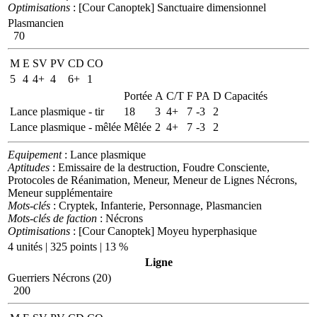
Optimisations
: [Cour Canoptek] Sanctuaire dimensionnel
Plasmancien
70
M
E
SV
PV
CD
CO
5
4
4+
4
6+
1
Portée
A
C/T
F
PA
D
Capacités
Lance plasmique - tir
18
3
4+
7
-3
2
Lance plasmique - mêlée
Mêlée
2
4+
7
-3
2
Equipement
: Lance plasmique
Aptitudes
: Emissaire de la destruction, Foudre Consciente,
Protocoles de Réanimation, Meneur, Meneur de Lignes Nécrons,
Meneur supplémentaire
Mots-clés
: Cryptek, Infanterie, Personnage, Plasmancien
Mots-clés de faction
: Nécrons
Optimisations
: [Cour Canoptek] Moyeu hyperphasique
4 unités | 325 points | 13 %
Ligne
Guerriers Nécrons (20)
200