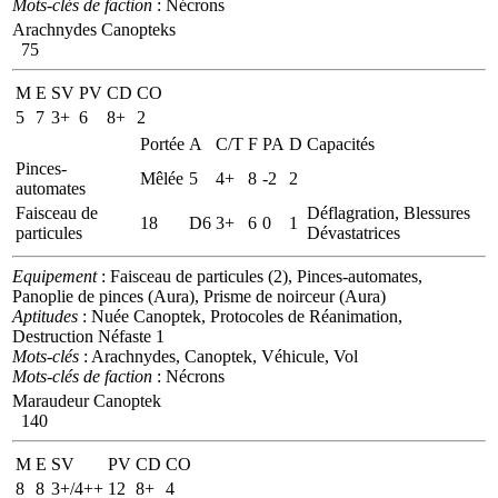
Mots-clés de faction
: Nécrons
Arachnydes Canopteks
75
M
E
SV
PV
CD
CO
5
7
3+
6
8+
2
Portée
A
C/T
F
PA
D
Capacités
Pinces-
Mêlée
5
4+
8
-2
2
automates
Faisceau de
Déflagration, Blessures
18
D6
3+
6
0
1
particules
Dévastatrices
Equipement
: Faisceau de particules (2), Pinces-automates,
Panoplie de pinces (Aura), Prisme de noirceur (Aura)
Aptitudes
: Nuée Canoptek, Protocoles de Réanimation,
Destruction Néfaste 1
Mots-clés
: Arachnydes, Canoptek, Véhicule, Vol
Mots-clés de faction
: Nécrons
Maraudeur Canoptek
140
M
E
SV
PV
CD
CO
8
8
3+/4++
12
8+
4