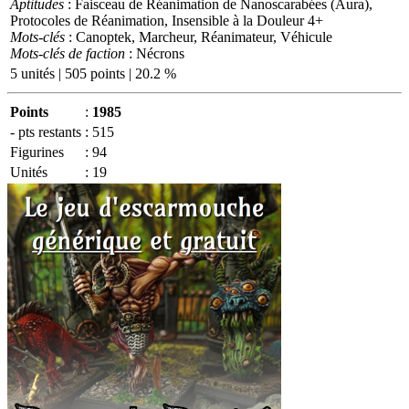
Aptitudes
: Faisceau de Réanimation de Nanoscarabées (Aura),
Protocoles de Réanimation, Insensible à la Douleur 4+
Mots-clés
: Canoptek, Marcheur, Réanimateur, Véhicule
Mots-clés de faction
: Nécrons
5 unités | 505 points | 20.2 %
Points
:
1985
- pts restants
:
515
Figurines
:
94
Unités
:
19