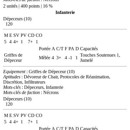
2 unités | 400 points | 16 %
Infanterie
Dépeceurs (10)
120
M
E
SV
PV
CD
CO
5
4
4+
1
7+
1
Portée
A
C/T
F
PA
D
Capacités
Griffes de
Touches Soutenues 1,
Mêlée
4
3+
4
-1
1
Dépeceur
Jumelé
Equipement
: Griffes de Dépeceur (10)
Aptitudes
: Dévoreur de Chair, Protocoles de Réanimation,
Discrétion, Infiltrateurs
Mots-clés
: Dépeceurs, Infanterie
Mots-clés de faction
: Nécrons
Dépeceurs (10)
120
M
E
SV
PV
CD
CO
5
4
4+
1
7+
1
Portée
A
C/T
F
PA
D
Capacités