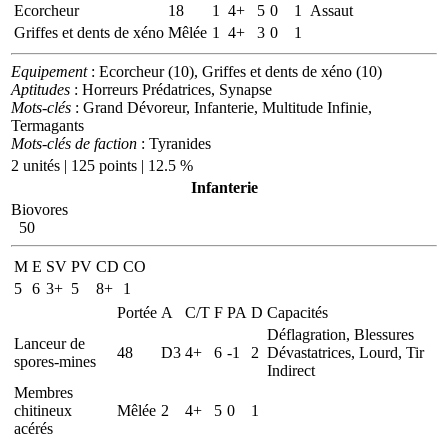
Ecorcheur
18
1
4+
5
0
1
Assaut
Griffes et dents de xéno
Mêlée
1
4+
3
0
1
Equipement
: Ecorcheur (10), Griffes et dents de xéno (10)
Aptitudes
: Horreurs Prédatrices, Synapse
Mots-clés
: Grand Dévoreur, Infanterie, Multitude Infinie,
Termagants
Mots-clés de faction
: Tyranides
2 unités | 125 points | 12.5 %
Infanterie
Biovores
50
M
E
SV
PV
CD
CO
5
6
3+
5
8+
1
Portée
A
C/T
F
PA
D
Capacités
Déflagration, Blessures
Lanceur de
48
D3
4+
6
-1
2
Dévastatrices, Lourd, Tir
spores-mines
Indirect
Membres
chitineux
Mêlée
2
4+
5
0
1
acérés