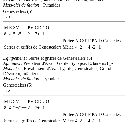
Mots-clés de faction
: Tyranides
Genestealers (5)
75
M
E
SV
PV
CD
CO
8
4
5+/5++
2
7+
1
Portée
A
C/T
F
PA
D
Capacités
Serres et griffes de Genestealers
Mêlée
4
2+
4
-2
1
Equipement
: Serres et griffes de Genestealers (5)
Aptitudes
: Prédateur d'Avant-Garde, Synapse, Eclaireurs 8ps
Mots-clés
: Envahisseur d'Avant-garde, Genestealers, Grand
Dévoreur, Infanterie
Mots-clés de faction
: Tyranides
Genestealers (5)
75
M
E
SV
PV
CD
CO
8
4
5+/5++
2
7+
1
Portée
A
C/T
F
PA
D
Capacités
Serres et griffes de Genestealers
Mêlée
4
2+
4
-2
1