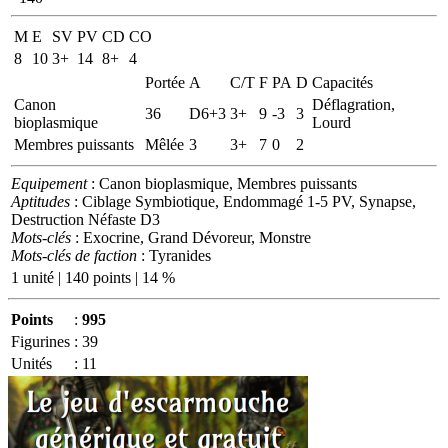
M
E
SV
PV
CD
CO
8
10
3+
14
8+
4
Portée
A
C/T
F
PA
D
Capacités
Canon
Déflagration,
36
D6+3
3+
9
-3
3
bioplasmique
Lourd
Membres puissants
Mêlée
3
3+
7
0
2
Equipement
: Canon bioplasmique, Membres puissants
Aptitudes
: Ciblage Symbiotique, Endommagé 1-5 PV, Synapse,
Destruction Néfaste D3
Mots-clés
: Exocrine, Grand Dévoreur, Monstre
Mots-clés de faction
: Tyranides
1 unité | 140 points | 14 %
Points
:
995
Figurines
:
39
Unités
:
11