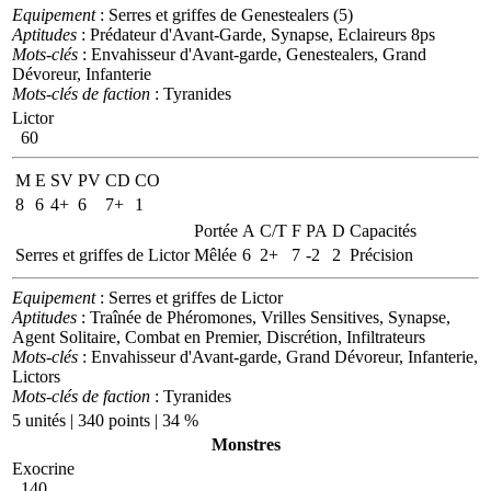
Equipement
: Serres et griffes de Genestealers (5)
Aptitudes
: Prédateur d'Avant-Garde, Synapse, Eclaireurs 8ps
Mots-clés
: Envahisseur d'Avant-garde, Genestealers, Grand
Dévoreur, Infanterie
Mots-clés de faction
: Tyranides
Lictor
60
M
E
SV
PV
CD
CO
8
6
4+
6
7+
1
Portée
A
C/T
F
PA
D
Capacités
Serres et griffes de Lictor
Mêlée
6
2+
7
-2
2
Précision
Equipement
: Serres et griffes de Lictor
Aptitudes
: Traînée de Phéromones, Vrilles Sensitives, Synapse,
Agent Solitaire, Combat en Premier, Discrétion, Infiltrateurs
Mots-clés
: Envahisseur d'Avant-garde, Grand Dévoreur, Infanterie,
Lictors
Mots-clés de faction
: Tyranides
5 unités | 340 points | 34 %
Monstres
Exocrine
140