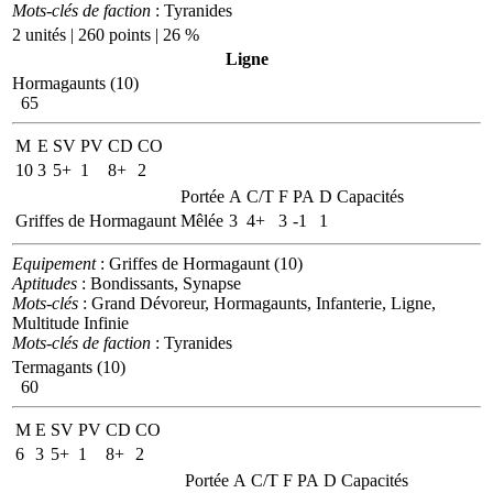
Mots-clés de faction
: Tyranides
2 unités | 260 points | 26 %
Ligne
Hormagaunts (10)
65
M
E
SV
PV
CD
CO
10
3
5+
1
8+
2
Portée
A
C/T
F
PA
D
Capacités
Griffes de Hormagaunt
Mêlée
3
4+
3
-1
1
Equipement
: Griffes de Hormagaunt (10)
Aptitudes
: Bondissants, Synapse
Mots-clés
: Grand Dévoreur, Hormagaunts, Infanterie, Ligne,
Multitude Infinie
Mots-clés de faction
: Tyranides
Termagants (10)
60
M
E
SV
PV
CD
CO
6
3
5+
1
8+
2
Portée
A
C/T
F
PA
D
Capacités