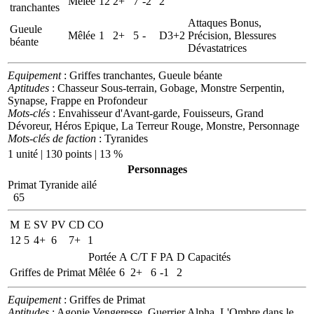
Mêlée
12
2+
7
-2
2
tranchantes
Attaques Bonus,
Gueule
Mêlée
1
2+
5
-
D3+2
Précision, Blessures
béante
Dévastatrices
Equipement
: Griffes tranchantes, Gueule béante
Aptitudes
: Chasseur Sous-terrain, Gobage, Monstre Serpentin,
Synapse, Frappe en Profondeur
Mots-clés
: Envahisseur d'Avant-garde, Fouisseurs, Grand
Dévoreur, Héros Epique, La Terreur Rouge, Monstre, Personnage
Mots-clés de faction
: Tyranides
1 unité | 130 points | 13 %
Personnages
Primat Tyranide ailé
65
M
E
SV
PV
CD
CO
12
5
4+
6
7+
1
Portée
A
C/T
F
PA
D
Capacités
Griffes de Primat
Mêlée
6
2+
6
-1
2
Equipement
: Griffes de Primat
Aptitudes
: Agonie Vengeresse, Guerrier Alpha, L'Ombre dans le