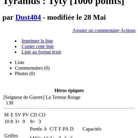
Tyranids : Tyty [1000 points]
par
Dust404
- modifiée le 28 Mai
Ajouter un commentaire
Actions
Imprimer la liste
Copier cette liste
Liste au format texte
Liste
Commentaires (
0
)
Photos (0)
Héros épiques
[Seigneur de Guerre]
La Terreur Rouge
130
M
E
SV
PV
CD
CO
10
8
3+
9
8+
3
Portée
A
C/T
F
PA
D
Capacités
Griffes