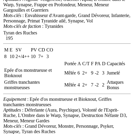
Warp, Synapse, Frappe en Profondeur, Meneur, Meneur
Gargouilles et Guerriers
Mots-clés
: Envahisseur d'Avant-garde, Grand Dévoreur, Infanterie,
Personnage, Primat Tyranide ailé, Synapse, Vol
Mots-clés de faction
: Tyranides
Tyran des Ruches
195
M
E
SV
PV
CD
CO
8
10
2+/4++
10
7+
3
Portée
A
C/T
F
PA
D
Capacités
Epée d'os monstrueuse et
Mêlée
6
2+
9
-2
3
Jumelé
Bioknout
Griffes tranchantes
Attaques
Mêlée
4
2+
7
-2
2
monstrueuses
Bonus
Equipement
: Epée d'os monstrueuse et Bioknout, Griffes
tranchantes monstrueuses
Aptitudes
: Déferlante (Aura, Psychique), Volonté de l'Esprit-
Ruche, L'Ombre dans le Warp, Synapse, Destruction Néfaste D3,
Meneur, Meneur Gardes
Mots-clés
: Grand Dévoreur, Monstre, Personnage, Psyker,
Synapse, Tyran des Ruches