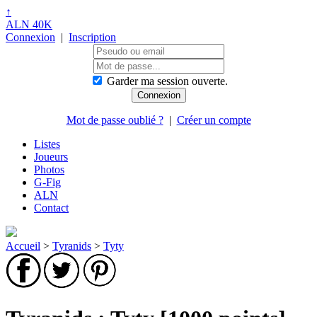
↑
ALN 40K
Connexion
|
Inscription
Garder ma session ouverte.
Mot de passe oublié ?
|
Créer un compte
Listes
Joueurs
Photos
G-Fig
ALN
Contact
Accueil
>
Tyranids
>
Tyty