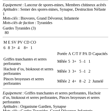
Equipement
: Lanceur de spores-mines, Membres chitineux acérés
Aptitudes
: Semer des spores-mines, Synapse, Destruction Néfaste
1
Mots-clés
: Biovores, Grand Dévoreur, Infanterie
Mots-clés de faction
: Tyranides
Gardes Tyranides (3)
80
M
E
SV
PV
CD
CO
6
8
3+
4
8+
1
Portée
A
C/T
F
PA
D
Capacités
Griffes tranchantes et serres
Mêlée
5
3+
5
-1
1
perforantes
Hachoir d’os, bioknout et serres
Mêlée
3
3+
5
-1
2
perforantes
Pinces broyeuses et serres
Mêlée
2
4+
8
-2
2
Jumelé
perforantes
Equipement
: Griffes tranchantes et serres perforantes, Hachoir
d’os, bioknout et serres perforantes, Pinces broyeuses et serres
perforantes
Aptitudes
: Organisme Gardien, Synapse
Mots-clés
: Gardes Tyranides, Grand Dévoreur, Infanterie