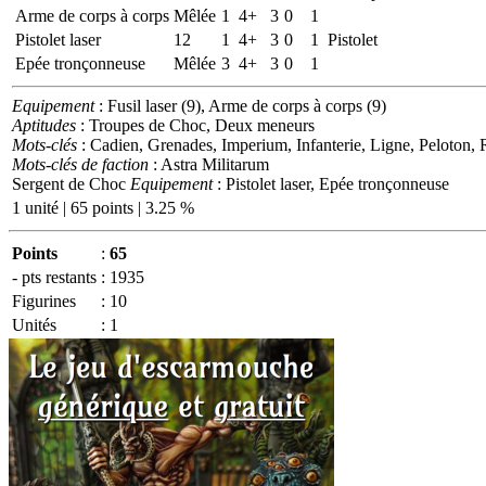
Arme de corps à corps
Mêlée
1
4+
3
0
1
Pistolet laser
12
1
4+
3
0
1
Pistolet
Epée tronçonneuse
Mêlée
3
4+
3
0
1
Equipement
: Fusil laser (9), Arme de corps à corps (9)
Aptitudes
: Troupes de Choc, Deux meneurs
Mots-clés
: Cadien, Grenades, Imperium, Infanterie, Ligne, Peloton
Mots-clés de faction
: Astra Militarum
Sergent de Choc
Equipement
: Pistolet laser, Epée tronçonneuse
1 unité | 65 points | 3.25 %
Points
:
65
- pts restants
:
1935
Figurines
:
10
Unités
:
1