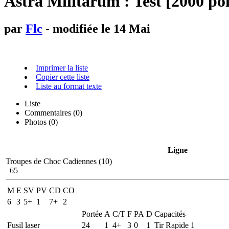
Astra Militarum : Test [2000 poi
par
Flc
- modifiée le 14 Mai
Imprimer la liste
Copier cette liste
Liste au format texte
Liste
Commentaires (
0
)
Photos (0)
Ligne
Troupes de Choc Cadiennes (10)
65
M
E
SV
PV
CD
CO
6
3
5+
1
7+
2
Portée
A
C/T
F
PA
D
Capacités
Fusil laser
24
1
4+
3
0
1
Tir Rapide 1