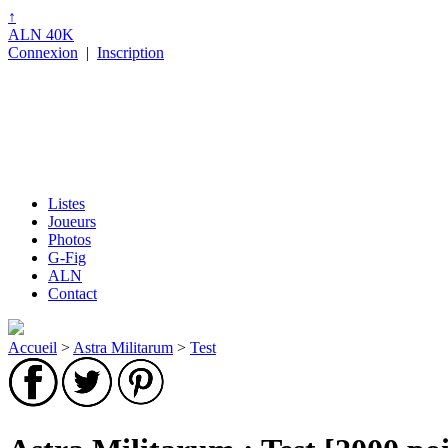
↑
ALN 40K
Connexion
|
Inscription
Listes
Joueurs
Photos
G-Fig
ALN
Contact
Accueil
>
Astra Militarum
>
Test