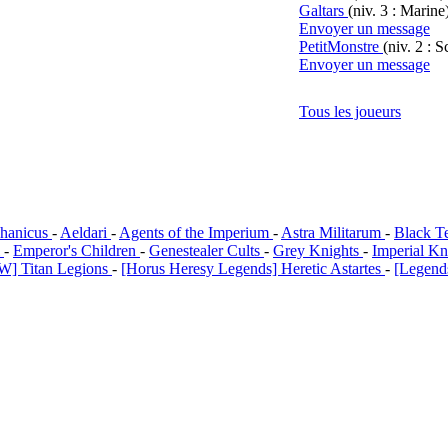
Galtars
(niv. 3 : Marine
Envoyer un message
PetitMonstre
(niv. 2 : S
Envoyer un message
Tous les joueurs
hanicus
-
Aeldari
-
Agents of the Imperium
-
Astra Militarum
-
Black T
i
-
Emperor's Children
-
Genestealer Cults
-
Grey Knights
-
Imperial Kn
W] Titan Legions
-
[Horus Heresy Legends] Heretic Astartes
-
[Legends