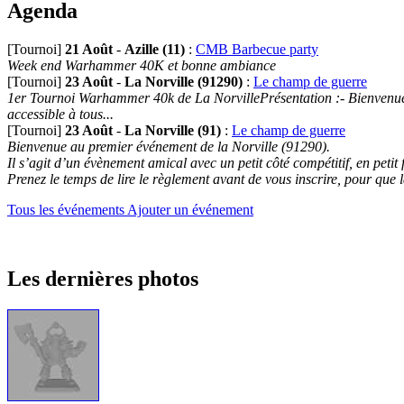
Agenda
[Tournoi]
21 Août
-
Azille (11)
:
CMB Barbecue party
Week end Warhammer 40K et bonne ambiance
[Tournoi]
23 Août
-
La Norville (91290)
:
Le champ de guerre
1er Tournoi Warhammer 40k de La NorvillePrésentation :- Bienvenue au
accessible à tous...
[Tournoi]
23 Août
-
La Norville (91)
:
Le champ de guerre
Bienvenue au premier événement de la Norville (91290).
Il s’agit d’un évènement amical avec un petit côté compétitif, en petit
Prenez le temps de lire le règlement avant de vous inscrire, pour que 
Tous les événements
Ajouter un événement
Les dernières photos