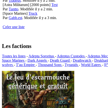
Par
Tradeus
.
Modifiée il y a 2 min.
[Astra Militarum]
[2000 points]
Test
Par
Tantto
.
Modifiée il y a 2 min.
[Space Marines]
Truck
Par
Gabb.est
.
Modifiée il y a 3 min.
Créer une liste
Les factions
Toutes les listes
-
Adepta Sororitas
-
Adeptus Custodes
-
Adeptus Mec
Space Marines
-
Dark Angels
-
Death Guard
-
Deathwatch
-
Drukhar
wolves
-
T'au Empire
-
Thousand Sons
-
Tyranids
-
World Eaters
-
[F