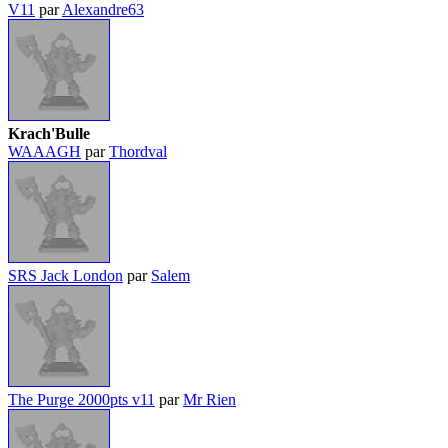
V11
par
Alexandre63
Krach'Bulle
WAAAGH
par
Thordval
SRS Jack London
par
Salem
The Purge 2000pts v11
par
Mr Rien