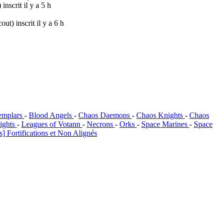
)
inscrit il y a 5 h
cout)
inscrit il y a 6 h
emplars
-
Blood Angels
-
Chaos Daemons
-
Chaos Knights
-
Chaos
ights
-
Leagues of Votann
-
Necrons
-
Orks
-
Space Marines
-
Space
] Fortifications et Non Alignés