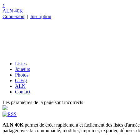
↑
ALN 40K
Connexion
|
Inscription
Listes
Joueurs
Photos
G-Fig
ALN
Contact
Les paramètres de la page sont incorrects
ALN 40K
permet de créer rapidement et facilement des listes d'armé
partager avec la communauté, modifier, imprimer, exporter, déposer des p