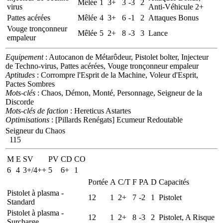
Mêlée
1
3+
3
-3
2
virus
Anti-Véhicule 2+
Pattes acérées
Mêlée
4
3+
6
-1
2
Attaques Bonus
Vouge tronçonneur
Mêlée
5
2+
8
-3
3
Lance
empaleur
Equipement
: Autocanon de Métarôdeur, Pistolet bolter, Injecteur
de Techno-virus, Pattes acérées, Vouge tronçonneur empaleur
Aptitudes
: Corrompre l'Esprit de la Machine, Voleur d'Esprit,
Pactes Sombres
Mots-clés
: Chaos, Démon, Monté, Personnage, Seigneur de la
Discorde
Mots-clés de faction
: Hereticus Astartes
Optimisations
: [Pillards Renégats] Ecumeur Redoutable
Seigneur du Chaos
115
M
E
SV
PV
CD
CO
6
4
3+/4++
5
6+
1
Portée
A
C/T
F
PA
D
Capacités
Pistolet à plasma -
12
1
2+
7
-2
1
Pistolet
Standard
Pistolet à plasma -
12
1
2+
8
-3
2
Pistolet, A Risque
Surcharge