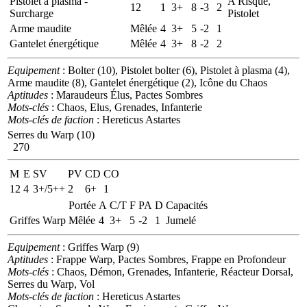
Pistolet à plasma -
A Risque,
12
1
3+
8
-3
2
Surcharge
Pistolet
Arme maudite
Mêlée
4
3+
5
-2
1
Gantelet énergétique
Mêlée
4
3+
8
-2
2
Equipement
: Bolter (10), Pistolet bolter (6), Pistolet à plasma (4),
Arme maudite (8), Gantelet énergétique (2), Icône du Chaos
Aptitudes
: Maraudeurs Élus, Pactes Sombres
Mots-clés
: Chaos, Elus, Grenades, Infanterie
Mots-clés de faction
: Hereticus Astartes
Serres du Warp (10)
270
M
E
SV
PV
CD
CO
12
4
3+/5++
2
6+
1
Portée
A
C/T
F
PA
D
Capacités
Griffes Warp
Mêlée
4
3+
5
-2
1
Jumelé
Equipement
: Griffes Warp (9)
Aptitudes
: Frappe Warp, Pactes Sombres, Frappe en Profondeur
Mots-clés
: Chaos, Démon, Grenades, Infanterie, Réacteur Dorsal,
Serres du Warp, Vol
Mots-clés de faction
: Hereticus Astartes