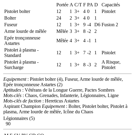
Portée
A
C/T
F
PA
D
Capacités
Pistolet bolter
12
1
3+
4
0
1
Pistolet
Bolter
24
2
3+
4
0
1
Fuseur
12
1
3+
9
-4
D6
Fusion 2
Arme lourde de mêlée
Mêlée
3
3+
8
-2
2
Epée tronçonneuse
Mêlée
4
3+
4
-1
1
Astartes
Pistolet à plasma -
12
1
3+
7
-2
1
Pistolet
Standard
Pistolet à plasma -
A Risque,
12
1
3+
8
-3
2
Surcharge
Pistolet
Equipement
: Pistolet bolter (4), Fuseur, Arme lourde de mêlée,
Epée tronçonneuse Astartes (2)
Aptitudes
: Vétérans de la Longue Guerre, Pactes Sombres
Mots-clés
: Chaos, Grenades, Infanterie, Légionnaires, Ligne
Mots-clés de faction
: Hereticus Astartes
Aspirant Champion
Equipement
: Bolter, Pistolet bolter, Pistolet à
plasma, Arme lourde de mêlée, Icône du Chaos
Légionnaires (5)
90