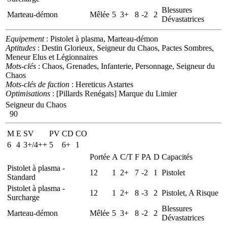
Blessures
Marteau-démon
Mêlée
5
3+
8
-2
2
Dévastatrices
Equipement
: Pistolet à plasma, Marteau-démon
Aptitudes
: Destin Glorieux, Seigneur du Chaos, Pactes Sombres,
Meneur Elus et Légionnaires
Mots-clés
: Chaos, Grenades, Infanterie, Personnage, Seigneur du
Chaos
Mots-clés de faction
: Hereticus Astartes
Optimisations
: [Pillards Renégats] Marque du Limier
Seigneur du Chaos
90
M
E
SV
PV
CD
CO
6
4
3+/4++
5
6+
1
Portée
A
C/T
F
PA
D
Capacités
Pistolet à plasma -
12
1
2+
7
-2
1
Pistolet
Standard
Pistolet à plasma -
12
1
2+
8
-3
2
Pistolet, A Risque
Surcharge
Blessures
Marteau-démon
Mêlée
5
3+
8
-2
2
Dévastatrices