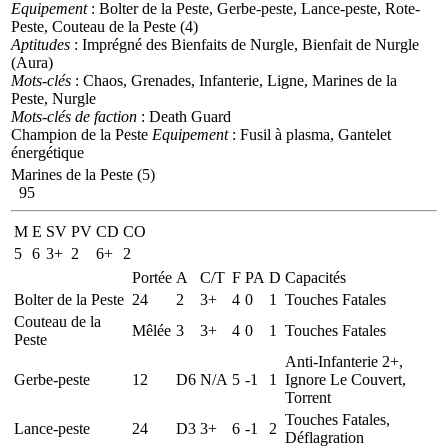
Equipement
: Bolter de la Peste, Gerbe-peste, Lance-peste, Rote-
Peste, Couteau de la Peste (4)
Aptitudes
: Imprégné des Bienfaits de Nurgle, Bienfait de Nurgle
(Aura)
Mots-clés
: Chaos, Grenades, Infanterie, Ligne, Marines de la
Peste, Nurgle
Mots-clés de faction
: Death Guard
Champion de la Peste
Equipement
: Fusil à plasma, Gantelet
énergétique
Marines de la Peste (5)
95
M
E
SV
PV
CD
CO
5
6
3+
2
6+
2
Portée
A
C/T
F
PA
D
Capacités
Bolter de la Peste
24
2
3+
4
0
1
Touches Fatales
Couteau de la
Mêlée
3
3+
4
0
1
Touches Fatales
Peste
Anti-Infanterie 2+,
Gerbe-peste
12
D6
N/A
5
-1
1
Ignore Le Couvert,
Torrent
Touches Fatales,
Lance-peste
24
D3
3+
6
-1
2
Déflagration