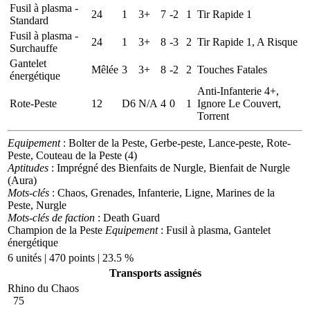
Fusil à plasma -
24
1
3+
7
-2
1
Tir Rapide 1
Standard
Fusil à plasma -
24
1
3+
8
-3
2
Tir Rapide 1, A Risque
Surchauffe
Gantelet
Mêlée
3
3+
8
-2
2
Touches Fatales
énergétique
Anti-Infanterie 4+,
Rote-Peste
12
D6
N/A
4
0
1
Ignore Le Couvert,
Torrent
Equipement
: Bolter de la Peste, Gerbe-peste, Lance-peste, Rote-
Peste, Couteau de la Peste (4)
Aptitudes
: Imprégné des Bienfaits de Nurgle, Bienfait de Nurgle
(Aura)
Mots-clés
: Chaos, Grenades, Infanterie, Ligne, Marines de la
Peste, Nurgle
Mots-clés de faction
: Death Guard
Champion de la Peste
Equipement
: Fusil à plasma, Gantelet
énergétique
6 unités | 470 points | 23.5 %
Transports assignés
Rhino du Chaos
75