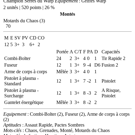
Champion Serres du Warp
Equipement
: Griffes Warp
2 unités | 520 points | 26 %
Montés
Motards du Chaos (3)
70
M
E
SV
PV
CD
CO
12
5
3+
3
6+
2
Portée
A
C/T
F
PA
D
Capacités
Combi-Bolter
24
2
3+
4
0
1
Tir Rapide 2
Fuseur
12
1
3+
9
-4
D6
Fusion 2
Arme de corps à corps
Mêlée
3
3+
4
0
1
Pistolet à plasma -
12
1
3+
7
-2
1
Pistolet
Standard
Pistolet à plasma -
A Risque,
12
1
3+
8
-3
2
Surcharge
Pistolet
Gantelet énergétique
Mêlée
3
3+
8
-2
2
Equipement
: Combi-Bolter (2), Fuseur (2), Arme de corps à corps
(2)
Aptitudes
: Assaut Rapide, Pactes Sombres
Mots-clés
: Chaos, Grenades, Monté, Motards du Chaos