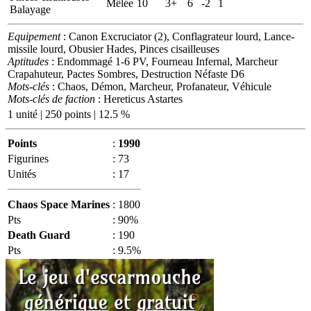
Mêlée
10
3+
6
-2
1
Balayage
Equipement
: Canon Excruciator (2), Conflagrateur lourd, Lance-
missile lourd, Obusier Hades, Pinces cisailleuses
Aptitudes
: Endommagé 1-6 PV, Fourneau Infernal, Marcheur
Crapahuteur, Pactes Sombres, Destruction Néfaste D6
Mots-clés
: Chaos, Démon, Marcheur, Profanateur, Véhicule
Mots-clés de faction
: Hereticus Astartes
1 unité | 250 points | 12.5 %
Points
:
1990
Figurines
:
73
Unités
:
17
Chaos Space Marines
:
1800
Pts
:
90%
Death Guard
:
190
Pts
:
9.5%