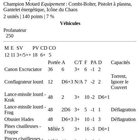
Champion Motard
Equipement
: Combi-Bolter, Pistolet à plasma,
Gantelet énergétique, Icône du Chaos
2 unités | 140 points | 7 %
Véhicules
Profanateur
250
M
E
SV
PV
CD
CO
12
11
3+/5++
18
6+
5
Portée
A
C/T
F
PA
D
Capacités
Canon Excruciator
36
6
3+
6
-1
2
Torrent,
Conflagrateur lourd
12
D6+3
N/A
7
-2
2
Ignore le
Couvert
Lance-missile lourd -
48
2
3+
10
-2
D6+1
Krak
Lance-missile lourd -
48
2D6
3+
5
-1
1
Déflagration
Frag
Obusier Hades
48
D6+3
3+
10
-1
3
Déflagration
Pines cisailleuses -
Mêlée
5
3+
16
-3
D6+1
Frappe
Pinces cisailleuses -