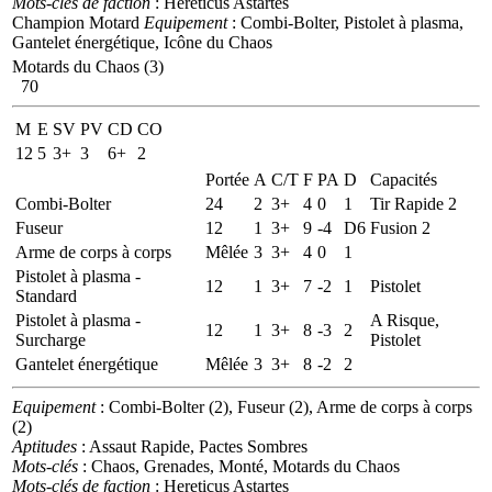
Mots-clés de faction
: Hereticus Astartes
Champion Motard
Equipement
: Combi-Bolter, Pistolet à plasma,
Gantelet énergétique, Icône du Chaos
Motards du Chaos (3)
70
M
E
SV
PV
CD
CO
12
5
3+
3
6+
2
Portée
A
C/T
F
PA
D
Capacités
Combi-Bolter
24
2
3+
4
0
1
Tir Rapide 2
Fuseur
12
1
3+
9
-4
D6
Fusion 2
Arme de corps à corps
Mêlée
3
3+
4
0
1
Pistolet à plasma -
12
1
3+
7
-2
1
Pistolet
Standard
Pistolet à plasma -
A Risque,
12
1
3+
8
-3
2
Surcharge
Pistolet
Gantelet énergétique
Mêlée
3
3+
8
-2
2
Equipement
: Combi-Bolter (2), Fuseur (2), Arme de corps à corps
(2)
Aptitudes
: Assaut Rapide, Pactes Sombres
Mots-clés
: Chaos, Grenades, Monté, Motards du Chaos
Mots-clés de faction
: Hereticus Astartes