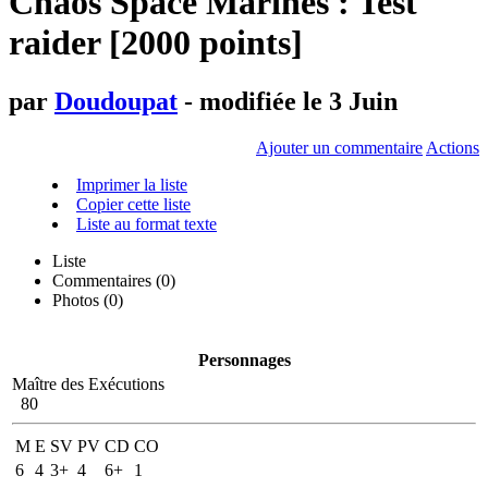
Chaos Space Marines : Test
raider [2000 points]
par
Doudoupat
- modifiée le 3 Juin
Ajouter un commentaire
Actions
Imprimer la liste
Copier cette liste
Liste au format texte
Liste
Commentaires (
0
)
Photos (0)
Personnages
Maître des Exécutions
80
M
E
SV
PV
CD
CO
6
4
3+
4
6+
1