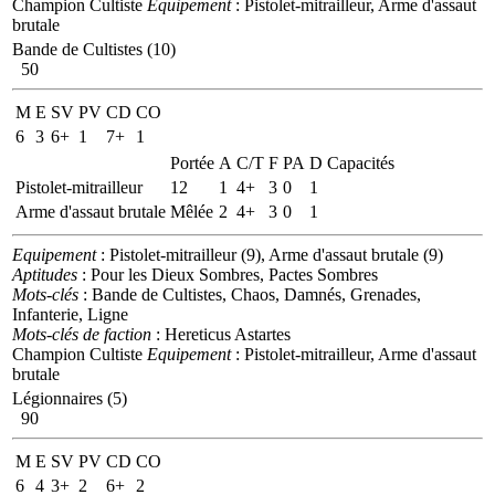
Champion Cultiste
Equipement
: Pistolet-mitrailleur, Arme d'assaut
brutale
Bande de Cultistes (10)
50
M
E
SV
PV
CD
CO
6
3
6+
1
7+
1
Portée
A
C/T
F
PA
D
Capacités
Pistolet-mitrailleur
12
1
4+
3
0
1
Arme d'assaut brutale
Mêlée
2
4+
3
0
1
Equipement
: Pistolet-mitrailleur (9), Arme d'assaut brutale (9)
Aptitudes
: Pour les Dieux Sombres, Pactes Sombres
Mots-clés
: Bande de Cultistes, Chaos, Damnés, Grenades,
Infanterie, Ligne
Mots-clés de faction
: Hereticus Astartes
Champion Cultiste
Equipement
: Pistolet-mitrailleur, Arme d'assaut
brutale
Légionnaires (5)
90
M
E
SV
PV
CD
CO
6
4
3+
2
6+
2