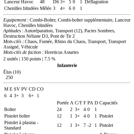
Lanceur Havoc
48
D6
3+
5
0
1
Déflagration
Chenilles blindées
Mêlée
3
4+
6
0
1
Equipement
: Combi-Bolter, Combi-bolter supplémentaire, Lanceur
Havoc, Chenilles blindées
Aptitudes
: Autoréparation, Transport (12), Pactes Sombres,
Destruction Néfaste D3, Pont de Tir 2
Mots-clés
: Chaos, Fumée, Rhino du Chaos, Transport, Transport
Assigné, Véhicule
Mots-clés de faction
: Hereticus Astartes
2 unités | 150 points | 7.5 %
Infanterie
Élus (10)
250
M
E
SV
PV
CD
CO
6
4
3+
3
6+
1
Portée
A
C/T
F
PA
D
Capacités
Bolter
24
2
3+
4
0
1
Pistolet bolter
12
1
3+
4
0
1
Pistolet
Pistolet à plasma -
12
1
3+
7
-2
1
Pistolet
Standard