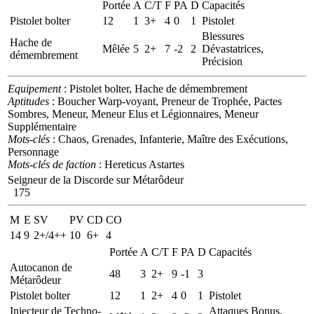
Portée
A
C/T
F
PA
D
Capacités
Pistolet bolter
12
1
3+
4
0
1
Pistolet
Blessures
Hache de
Mêlée
5
2+
7
-2
2
Dévastatrices,
démembrement
Précision
Equipement
: Pistolet bolter, Hache de démembrement
Aptitudes
: Boucher Warp-voyant, Preneur de Trophée, Pactes
Sombres, Meneur, Meneur Elus et Légionnaires, Meneur
Supplémentaire
Mots-clés
: Chaos, Grenades, Infanterie, Maître des Exécutions,
Personnage
Mots-clés de faction
: Hereticus Astartes
Seigneur de la Discorde sur Métarôdeur
175
M
E
SV
PV
CD
CO
14
9
2+/4++
10
6+
4
Portée
A
C/T
F
PA
D
Capacités
Autocanon de
48
3
2+
9
-1
3
Métarôdeur
Pistolet bolter
12
1
2+
4
0
1
Pistolet
Injecteur de Techno-
Attaques Bonus,