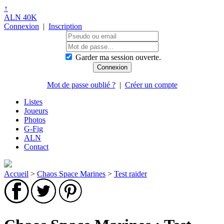
↑
ALN 40K
Connexion
|
Inscription
Garder ma session ouverte.
Mot de passe oublié ?
|
Créer un compte
Listes
Joueurs
Photos
G-Fig
ALN
Contact
Accueil
>
Chaos Space Marines
>
Test raider