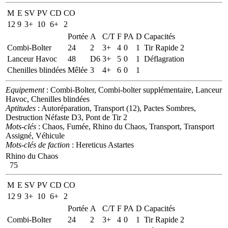
M
E
SV
PV
CD
CO
12
9
3+
10
6+
2
Portée
A
C/T
F
PA
D
Capacités
Combi-Bolter
24
2
3+
4
0
1
Tir Rapide 2
Lanceur Havoc
48
D6
3+
5
0
1
Déflagration
Chenilles blindées
Mêlée
3
4+
6
0
1
Equipement
: Combi-Bolter, Combi-bolter supplémentaire, Lanceur
Havoc, Chenilles blindées
Aptitudes
: Autoréparation, Transport (12), Pactes Sombres,
Destruction Néfaste D3, Pont de Tir 2
Mots-clés
: Chaos, Fumée, Rhino du Chaos, Transport, Transport
Assigné, Véhicule
Mots-clés de faction
: Hereticus Astartes
Rhino du Chaos
75
M
E
SV
PV
CD
CO
12
9
3+
10
6+
2
Portée
A
C/T
F
PA
D
Capacités
Combi-Bolter
24
2
3+
4
0
1
Tir Rapide 2