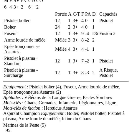
M
E
SV
PV
CD
CO
6
4
3+
2
6+
2
Portée
A
C/T
F
PA
D
Capacités
Pistolet bolter
12
1
3+
4
0
1
Pistolet
Bolter
24
2
3+
4
0
1
Fuseur
12
1
3+
9
-4
D6
Fusion 2
Arme lourde de mêlée
Mêlée
3
3+
8
-2
2
Epée tronçonneuse
Mêlée
4
3+
4
-1
1
Astartes
Pistolet à plasma -
12
1
3+
7
-2
1
Pistolet
Standard
Pistolet à plasma -
A Risque,
12
1
3+
8
-3
2
Surcharge
Pistolet
Equipement
: Pistolet bolter (4), Fuseur, Arme lourde de mêlée,
Epée tronçonneuse Astartes (2)
Aptitudes
: Vétérans de la Longue Guerre, Pactes Sombres
Mots-clés
: Chaos, Grenades, Infanterie, Légionnaires, Ligne
Mots-clés de faction
: Hereticus Astartes
Aspirant Champion
Equipement
: Bolter, Pistolet bolter, Pistolet à
plasma, Arme lourde de mêlée, Icône du Chaos
Marines de la Peste (5)
95