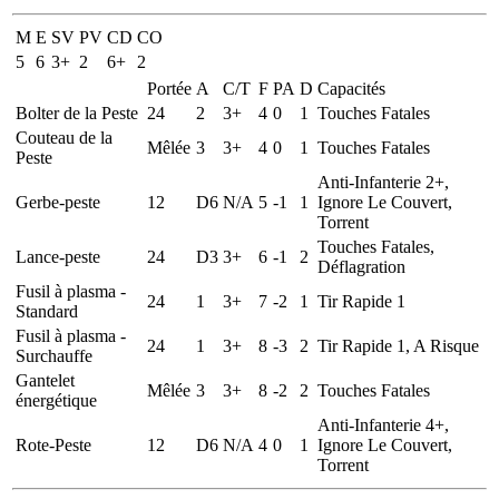
M
E
SV
PV
CD
CO
5
6
3+
2
6+
2
Portée
A
C/T
F
PA
D
Capacités
Bolter de la Peste
24
2
3+
4
0
1
Touches Fatales
Couteau de la
Mêlée
3
3+
4
0
1
Touches Fatales
Peste
Anti-Infanterie 2+,
Gerbe-peste
12
D6
N/A
5
-1
1
Ignore Le Couvert,
Torrent
Touches Fatales,
Lance-peste
24
D3
3+
6
-1
2
Déflagration
Fusil à plasma -
24
1
3+
7
-2
1
Tir Rapide 1
Standard
Fusil à plasma -
24
1
3+
8
-3
2
Tir Rapide 1, A Risque
Surchauffe
Gantelet
Mêlée
3
3+
8
-2
2
Touches Fatales
énergétique
Anti-Infanterie 4+,
Rote-Peste
12
D6
N/A
4
0
1
Ignore Le Couvert,
Torrent