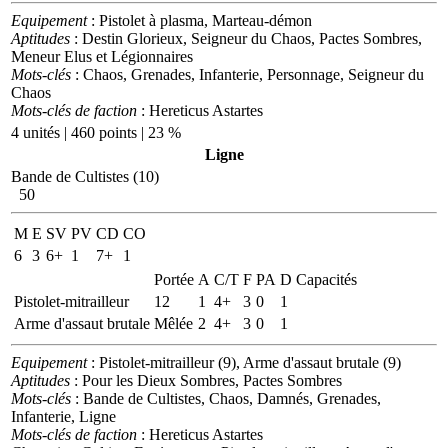
Equipement
: Pistolet à plasma, Marteau-démon
Aptitudes
: Destin Glorieux, Seigneur du Chaos, Pactes Sombres,
Meneur Elus et Légionnaires
Mots-clés
: Chaos, Grenades, Infanterie, Personnage, Seigneur du
Chaos
Mots-clés de faction
: Hereticus Astartes
4 unités | 460 points | 23 %
Ligne
Bande de Cultistes (10)
50
M
E
SV
PV
CD
CO
6
3
6+
1
7+
1
Portée
A
C/T
F
PA
D
Capacités
Pistolet-mitrailleur
12
1
4+
3
0
1
Arme d'assaut brutale
Mêlée
2
4+
3
0
1
Equipement
: Pistolet-mitrailleur (9), Arme d'assaut brutale (9)
Aptitudes
: Pour les Dieux Sombres, Pactes Sombres
Mots-clés
: Bande de Cultistes, Chaos, Damnés, Grenades,
Infanterie, Ligne
Mots-clés de faction
: Hereticus Astartes