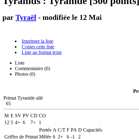
Tyranids : Tyranide [500 points
par
Tyraël
- modifiée le 12 Mai
Imprimer la liste
Copier cette liste
Liste au format texte
Liste
Commentaires (
0
)
Photos (0)
Pe
Primat Tyranide ailé
65
M
E
SV
PV
CD
CO
12
5
4+
6
7+
1
Portée
A
C/T
F
PA
D
Capacités
Griffes de Primat
Mêlée
6
2+
6
-1
2