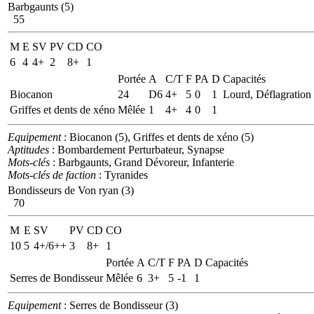
Barbgaunts (5)
55
M
E
SV
PV
CD
CO
6
4
4+
2
8+
1
Portée
A
C/T
F
PA
D
Capacités
Biocanon
24
D6
4+
5
0
1
Lourd, Déflagration
Griffes et dents de xéno
Mêlée
1
4+
4
0
1
Equipement
: Biocanon (5), Griffes et dents de xéno (5)
Aptitudes
: Bombardement Perturbateur, Synapse
Mots-clés
: Barbgaunts, Grand Dévoreur, Infanterie
Mots-clés de faction
: Tyranides
Bondisseurs de Von ryan (3)
70
M
E
SV
PV
CD
CO
10
5
4+/6++
3
8+
1
Portée
A
C/T
F
PA
D
Capacités
Serres de Bondisseur
Mêlée
6
3+
5
-1
1
Equipement
: Serres de Bondisseur (3)