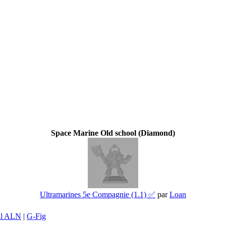
Space Marine Old school (Diamond)
Ultramarines 5e Compagnie (1.1) ✅
par
Loan
il ALN
|
G-Fig