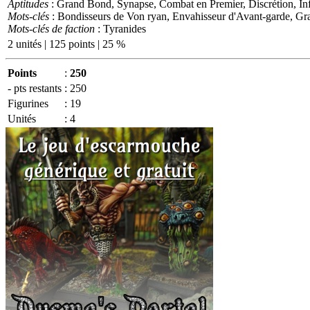
Aptitudes
: Grand Bond, Synapse, Combat en Premier, Discrétion, Infi
Mots-clés
: Bondisseurs de Von ryan, Envahisseur d'Avant-garde, Gra
Mots-clés de faction
: Tyranides
2 unités | 125 points | 25 %
Points
:
250
- pts restants
:
250
Figurines
:
19
Unités
:
4