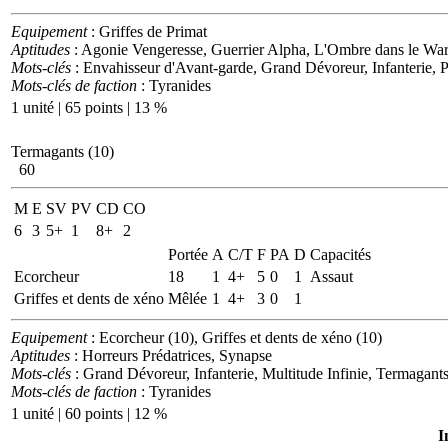
Equipement
: Griffes de Primat
Aptitudes
: Agonie Vengeresse, Guerrier Alpha, L'Ombre dans le War
Mots-clés
: Envahisseur d'Avant-garde, Grand Dévoreur, Infanterie, P
Mots-clés de faction
: Tyranides
1 unité | 65 points | 13 %
Termagants (10)
60
M
E
SV
PV
CD
CO
6
3
5+
1
8+
2
Portée
A
C/T
F
PA
D
Capacités
Ecorcheur
18
1
4+
5
0
1
Assaut
Griffes et dents de xéno
Mêlée
1
4+
3
0
1
Equipement
: Ecorcheur (10), Griffes et dents de xéno (10)
Aptitudes
: Horreurs Prédatrices, Synapse
Mots-clés
: Grand Dévoreur, Infanterie, Multitude Infinie, Termagant
Mots-clés de faction
: Tyranides
1 unité | 60 points | 12 %
I