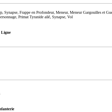
p, Synapse, Frappe en Profondeur, Meneur, Meneur Gargouilles et Gue
ersonnage, Primat Tyranide ailé, Synapse, Vol
Ligne
s
nfanterie