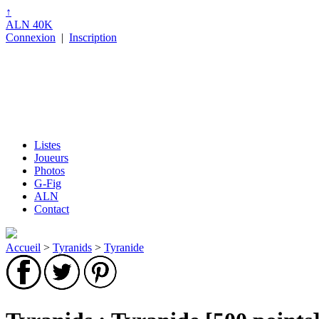
↑
ALN 40K
Connexion
|
Inscription
Listes
Joueurs
Photos
G-Fig
ALN
Contact
Accueil
>
Tyranids
>
Tyranide