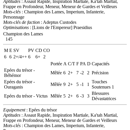
Aptitudes
: Assaut Rapide, Inspiration Martiale, Ka'tah Martial,
Frappe en Profondeur, Meneur, Meneur de Gardes et Veilleurs
Mots-clés
: Champion des Lames, Imperium, Infanterie,
Personnage
Mots-clés de faction
: Adeptus Custodes
Optimisations
: [Lions de l'Empereur] Praesidius
Champion des Lames
145
M
E
SV
PV
CD
CO
6
6
2+/4++
6
6+
2
Portée
A
C/T
F
PA
D
Capacités
Epées du trésor -
Mêlée
6
2+
7
-2
2
Précision
Béhémor
Epées du trésor -
Touches
Mêlée
9
2+
5
-1
1
Ouraganis
Soutenues 1
Blessures
Epées du trésor - Victus
Mêlée
5
2+
6
-3
3
Dévastatrices
Equipement
: Epées du trésor
Aptitudes
: Assaut Rapide, Inspiration Martiale, Ka'tah Martial,
Frappe en Profondeur, Meneur, Meneur de Gardes et Veilleurs
Mots-clés
: Champion des Lames, Imperium, Infanterie,