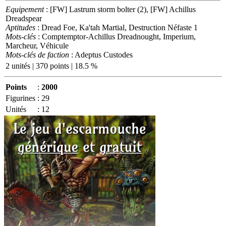
Equipement
: [FW] Lastrum storm bolter (2), [FW] Achillus
Dreadspear
Aptitudes
: Dread Foe, Ka'tah Martial, Destruction Néfaste 1
Mots-clés
: Comptemptor-Achillus Dreadnought, Imperium,
Marcheur, Véhicule
Mots-clés de faction
: Adeptus Custodes
2 unités | 370 points | 18.5 %
Points
:
2000
Figurines
:
29
Unités
:
12