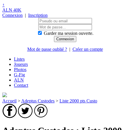
↑
ALN 40K
Connexion
|
Inscription
Garder ma session ouverte.
Mot de passe oublié ?
|
Créer un compte
Listes
Joueurs
Photos
G-Fig
ALN
Contact
Accueil
>
Adeptus Custodes
>
Liste 2000 pts Custo