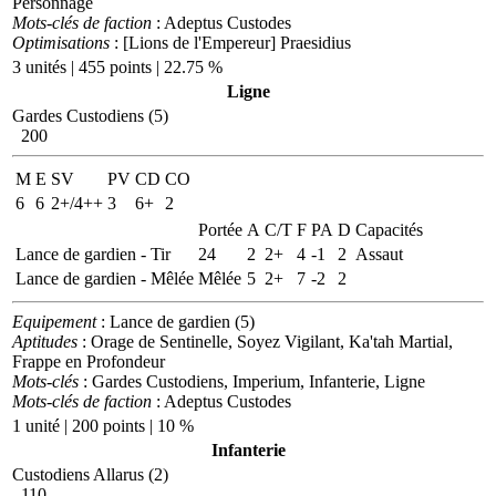
Personnage
Mots-clés de faction
: Adeptus Custodes
Optimisations
: [Lions de l'Empereur] Praesidius
3 unités | 455 points | 22.75 %
Ligne
Gardes Custodiens (5)
200
M
E
SV
PV
CD
CO
6
6
2+/4++
3
6+
2
Portée
A
C/T
F
PA
D
Capacités
Lance de gardien - Tir
24
2
2+
4
-1
2
Assaut
Lance de gardien - Mêlée
Mêlée
5
2+
7
-2
2
Equipement
: Lance de gardien (5)
Aptitudes
: Orage de Sentinelle, Soyez Vigilant, Ka'tah Martial,
Frappe en Profondeur
Mots-clés
: Gardes Custodiens, Imperium, Infanterie, Ligne
Mots-clés de faction
: Adeptus Custodes
1 unité | 200 points | 10 %
Infanterie
Custodiens Allarus (2)
110