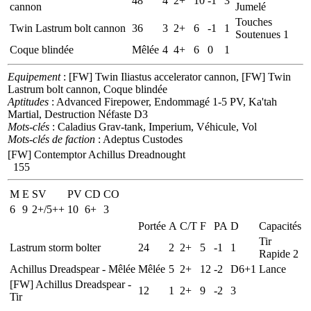
48
4
2+
10
-1
3
cannon
Jumelé
Touches
Twin Lastrum bolt cannon
36
3
2+
6
-1
1
Soutenues 1
Coque blindée
Mêlée
4
4+
6
0
1
Equipement
: [FW] Twin Iliastus accelerator cannon, [FW] Twin
Lastrum bolt cannon, Coque blindée
Aptitudes
: Advanced Firepower, Endommagé 1-5 PV, Ka'tah
Martial, Destruction Néfaste D3
Mots-clés
: Caladius Grav-tank, Imperium, Véhicule, Vol
Mots-clés de faction
: Adeptus Custodes
[FW] Contemptor Achillus Dreadnought
155
M
E
SV
PV
CD
CO
6
9
2+/5++
10
6+
3
Portée
A
C/T
F
PA
D
Capacités
Tir
Lastrum storm bolter
24
2
2+
5
-1
1
Rapide 2
Achillus Dreadspear - Mêlée
Mêlée
5
2+
12
-2
D6+1
Lance
[FW] Achillus Dreadspear -
12
1
2+
9
-2
3
Tir