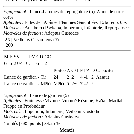
Equipement
: Lance-flammes de répurgatrice (5), Arme de corps à
corps
Aptitudes
: Filles de l'Abîme, Flammes Sanctifiées, Eclaireurs 6ps
Mots-clés
: Anathema Psykana, Imperium, Infanterie, Répurgatrices
Mots-clés de faction
: Adeptus Custodes
[2X]
Veilleurs Custodiens (5)
260
M
E
SV
PV
CD
CO
6
6
2+/4++
3
6+
2
Portée
A
C/T
F
PA
D
Capacités
Lance de gardien - Tir
24
2
2+
4
-1
2
Assaut
Lance de gardien - Mêlée
Mêlée
5
2+
7
-2
2
Equipement
: Lance de gardien (5)
Aptitudes
: Forteresse Vivante, Volonté Résolue, Ka'tah Martial,
Frappe en Profondeur
Mots-clés
: Imperium, Infanterie, Veilleurs Custodiens
Mots-clés de faction
: Adeptus Custodes
4 unités | 685 points | 34.25 %
Montés