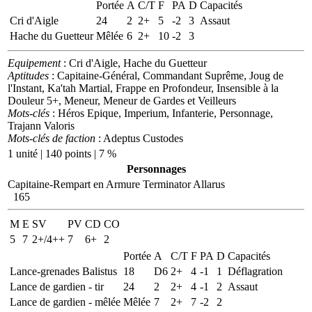
Portée
A
C/T
F
PA
D
Capacités
Cri d'Aigle
24
2
2+
5
-2
3
Assaut
Hache du Guetteur
Mêlée
6
2+
10
-2
3
Equipement
: Cri d'Aigle, Hache du Guetteur
Aptitudes
: Capitaine-Général, Commandant Suprême, Joug de
l'Instant, Ka'tah Martial, Frappe en Profondeur, Insensible à la
Douleur 5+, Meneur, Meneur de Gardes et Veilleurs
Mots-clés
: Héros Epique, Imperium, Infanterie, Personnage,
Trajann Valoris
Mots-clés de faction
: Adeptus Custodes
1 unité | 140 points | 7 %
Personnages
Capitaine-Rempart en Armure Terminator Allarus
165
M
E
SV
PV
CD
CO
5
7
2+/4++
7
6+
2
Portée
A
C/T
F
PA
D
Capacités
Lance-grenades Balistus
18
D6
2+
4
-1
1
Déflagration
Lance de gardien - tir
24
2
2+
4
-1
2
Assaut
Lance de gardien - mêlée
Mêlée
7
2+
7
-2
2