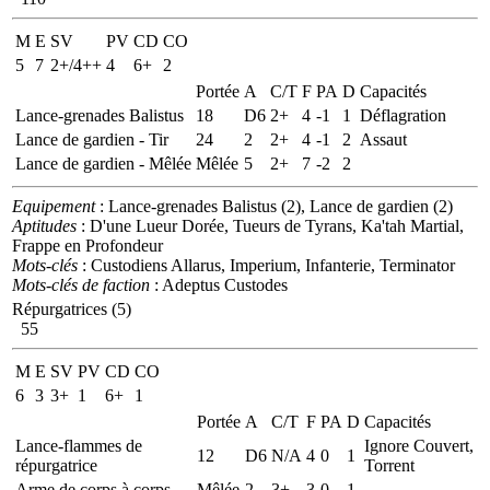
M
E
SV
PV
CD
CO
5
7
2+/4++
4
6+
2
Portée
A
C/T
F
PA
D
Capacités
Lance-grenades Balistus
18
D6
2+
4
-1
1
Déflagration
Lance de gardien - Tir
24
2
2+
4
-1
2
Assaut
Lance de gardien - Mêlée
Mêlée
5
2+
7
-2
2
Equipement
: Lance-grenades Balistus (2), Lance de gardien (2)
Aptitudes
: D'une Lueur Dorée, Tueurs de Tyrans, Ka'tah Martial,
Frappe en Profondeur
Mots-clés
: Custodiens Allarus, Imperium, Infanterie, Terminator
Mots-clés de faction
: Adeptus Custodes
Répurgatrices (5)
55
M
E
SV
PV
CD
CO
6
3
3+
1
6+
1
Portée
A
C/T
F
PA
D
Capacités
Lance-flammes de
Ignore Couvert,
12
D6
N/A
4
0
1
répurgatrice
Torrent
Arme de corps à corps
Mêlée
2
3+
3
0
1