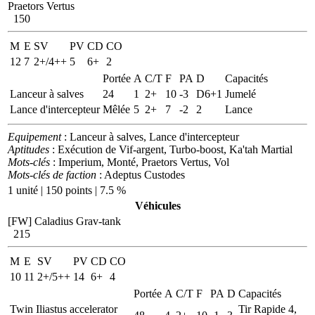
Praetors Vertus
150
M
E
SV
PV
CD
CO
12
7
2+/4++
5
6+
2
Portée
A
C/T
F
PA
D
Capacités
Lanceur à salves
24
1
2+
10
-3
D6+1
Jumelé
Lance d'intercepteur
Mêlée
5
2+
7
-2
2
Lance
Equipement
: Lanceur à salves, Lance d'intercepteur
Aptitudes
: Exécution de Vif-argent, Turbo-boost, Ka'tah Martial
Mots-clés
: Imperium, Monté, Praetors Vertus, Vol
Mots-clés de faction
: Adeptus Custodes
1 unité | 150 points | 7.5 %
Véhicules
[FW] Caladius Grav-tank
215
M
E
SV
PV
CD
CO
10
11
2+/5++
14
6+
4
Portée
A
C/T
F
PA
D
Capacités
Twin Iliastus accelerator
Tir Rapide 4,