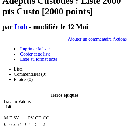
Adeptus Custodes : Liste 2000
pts Custo [2000 points]
par
Irøh
- modifiée le 12 Mai
Ajouter un commentaire
Actions
Imprimer la liste
Copier cette liste
Liste au format texte
Liste
Commentaires (
0
)
Photos (0)
Héros épiques
Trajann Valoris
140
M
E
SV
PV
CD
CO
6
6
2+/4++
7
5+
2