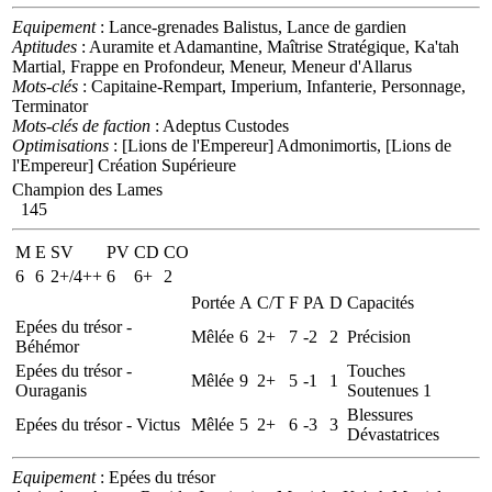
Equipement
: Lance-grenades Balistus, Lance de gardien
Aptitudes
: Auramite et Adamantine, Maîtrise Stratégique, Ka'tah
Martial, Frappe en Profondeur, Meneur, Meneur d'Allarus
Mots-clés
: Capitaine-Rempart, Imperium, Infanterie, Personnage,
Terminator
Mots-clés de faction
: Adeptus Custodes
Optimisations
: [Lions de l'Empereur] Admonimortis, [Lions de
l'Empereur] Création Supérieure
Champion des Lames
145
M
E
SV
PV
CD
CO
6
6
2+/4++
6
6+
2
Portée
A
C/T
F
PA
D
Capacités
Epées du trésor -
Mêlée
6
2+
7
-2
2
Précision
Béhémor
Epées du trésor -
Touches
Mêlée
9
2+
5
-1
1
Ouraganis
Soutenues 1
Blessures
Epées du trésor - Victus
Mêlée
5
2+
6
-3
3
Dévastatrices
Equipement
: Epées du trésor