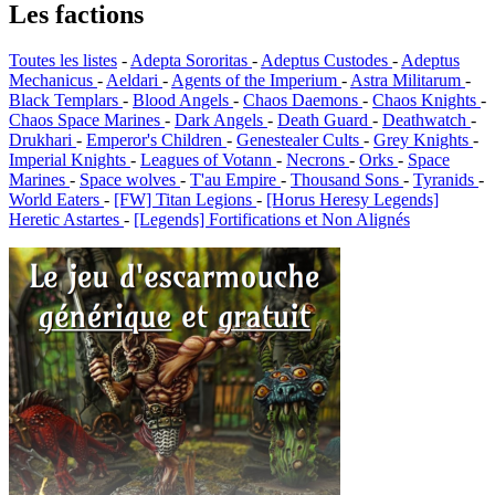
Les factions
Toutes les listes
-
Adepta Sororitas
-
Adeptus Custodes
-
Adeptus
Mechanicus
-
Aeldari
-
Agents of the Imperium
-
Astra Militarum
-
Black Templars
-
Blood Angels
-
Chaos Daemons
-
Chaos Knights
-
Chaos Space Marines
-
Dark Angels
-
Death Guard
-
Deathwatch
-
Drukhari
-
Emperor's Children
-
Genestealer Cults
-
Grey Knights
-
Imperial Knights
-
Leagues of Votann
-
Necrons
-
Orks
-
Space
Marines
-
Space wolves
-
T'au Empire
-
Thousand Sons
-
Tyranids
-
World Eaters
-
[FW] Titan Legions
-
[Horus Heresy Legends]
Heretic Astartes
-
[Legends] Fortifications et Non Alignés