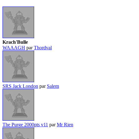
Krach'Bulle
WAAAGH
par
Thordval
SRS Jack London
par
Salem
The Purge 2000pts v11
par
Mr Rien