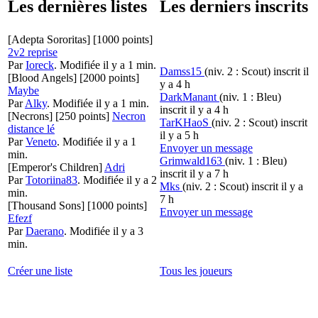
Les dernières listes
Les derniers inscrits
[Adepta Sororitas]
[1000 points]
2v2 reprise
Par
Ioreck
.
Modifiée il y a 1 min.
Damss15
(niv. 2 : Scout)
inscrit il
[Blood Angels]
[2000 points]
y a 4 h
Maybe
DarkManant
(niv. 1 : Bleu)
Par
Alky
.
Modifiée il y a 1 min.
inscrit il y a 4 h
[Necrons]
[250 points]
Necron
TarKHaoS
(niv. 2 : Scout)
inscrit
distance lé
il y a 5 h
Par
Veneto
.
Modifiée il y a 1
Envoyer un message
min.
Grimwald163
(niv. 1 : Bleu)
[Emperor's Children]
Adri
inscrit il y a 7 h
Par
Totoriina83
.
Modifiée il y a 2
Mks
(niv. 2 : Scout)
inscrit il y a
min.
7 h
[Thousand Sons]
[1000 points]
Envoyer un message
Efezf
Par
Daerano
.
Modifiée il y a 3
min.
Créer une liste
Tous les joueurs