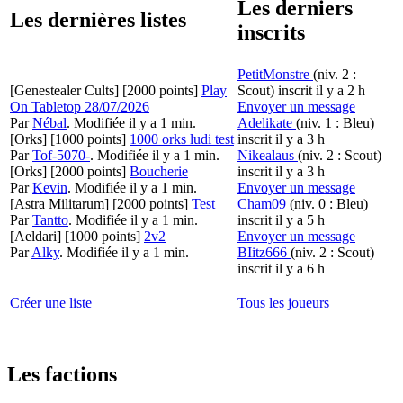
Les derniers
Les dernières listes
inscrits
PetitMonstre
(niv. 2 :
[Genestealer Cults]
[2000 points]
Play
Scout)
inscrit il y a 2 h
On Tabletop 28/07/2026
Envoyer un message
Par
Nébal
.
Modifiée il y a 1 min.
Adelikate
(niv. 1 : Bleu)
[Orks]
[1000 points]
1000 orks ludi test
inscrit il y a 3 h
Par
Tof-5070-
.
Modifiée il y a 1 min.
Nikealaus
(niv. 2 : Scout)
[Orks]
[2000 points]
Boucherie
inscrit il y a 3 h
Par
Kevin
.
Modifiée il y a 1 min.
Envoyer un message
[Astra Militarum]
[2000 points]
Test
Cham09
(niv. 0 : Bleu)
Par
Tantto
.
Modifiée il y a 1 min.
inscrit il y a 5 h
[Aeldari]
[1000 points]
2v2
Envoyer un message
Par
Alky
.
Modifiée il y a 1 min.
BIitz666
(niv. 2 : Scout)
inscrit il y a 6 h
Créer une liste
Tous les joueurs
Les factions