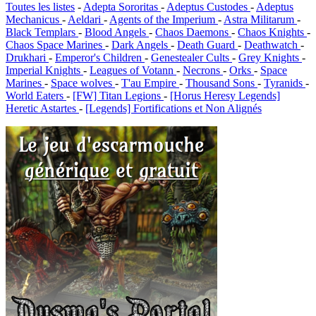
Toutes les listes
-
Adepta Sororitas
-
Adeptus Custodes
-
Adeptus
Mechanicus
-
Aeldari
-
Agents of the Imperium
-
Astra Militarum
-
Black Templars
-
Blood Angels
-
Chaos Daemons
-
Chaos Knights
-
Chaos Space Marines
-
Dark Angels
-
Death Guard
-
Deathwatch
-
Drukhari
-
Emperor's Children
-
Genestealer Cults
-
Grey Knights
-
Imperial Knights
-
Leagues of Votann
-
Necrons
-
Orks
-
Space
Marines
-
Space wolves
-
T'au Empire
-
Thousand Sons
-
Tyranids
-
World Eaters
-
[FW] Titan Legions
-
[Horus Heresy Legends]
Heretic Astartes
-
[Legends] Fortifications et Non Alignés