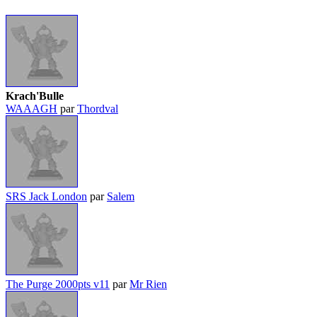
Krach'Bulle
WAAAGH
par
Thordval
SRS Jack London
par
Salem
The Purge 2000pts v11
par
Mr Rien