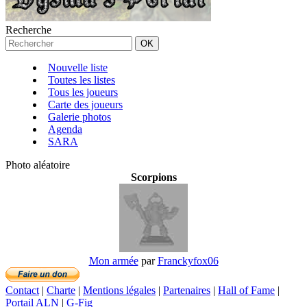
Recherche
Nouvelle liste
Toutes les listes
Tous les joueurs
Carte des joueurs
Galerie photos
Agenda
SARA
Photo aléatoire
Scorpions
Mon armée
par
Franckyfox06
Contact
|
Charte
|
Mentions légales
|
Partenaires
|
Hall of Fame
|
Portail ALN
|
G-Fig