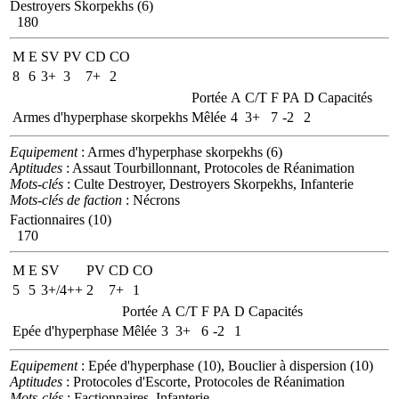
Destroyers Skorpekhs (6)
180
M
E
SV
PV
CD
CO
8
6
3+
3
7+
2
Portée
A
C/T
F
PA
D
Capacités
Armes d'hyperphase skorpekhs
Mêlée
4
3+
7
-2
2
Equipement
: Armes d'hyperphase skorpekhs (6)
Aptitudes
: Assaut Tourbillonnant, Protocoles de Réanimation
Mots-clés
: Culte Destroyer, Destroyers Skorpekhs, Infanterie
Mots-clés de faction
: Nécrons
Factionnaires (10)
170
M
E
SV
PV
CD
CO
5
5
3+/4++
2
7+
1
Portée
A
C/T
F
PA
D
Capacités
Epée d'hyperphase
Mêlée
3
3+
6
-2
1
Equipement
: Epée d'hyperphase (10), Bouclier à dispersion (10)
Aptitudes
: Protocoles d'Escorte, Protocoles de Réanimation
Mots-clés
: Factionnaires, Infanterie