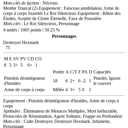
Mots-clés de faction
: Nécrons
Menhir Triarcal (2)
Equipement
: Faisceau annihilateur, Arme de
corps à corps
Szarekh Le Roi Silencieux
Equipement
: Bâton des
Étoiles, Sceptre de Gloire Éternelle, Faux de Poussière
Mots-clés
: Le Roi Silencieux, Personnage
4 unités | 1005 points | 50.25 %
Personnages
Destroyer Hexmark
75
M
E
SV
PV
CD
CO
8
5
3+
5
6+
1
Portée
A
C/T
F
PA
D
Capacités
Pistolets désintégrateur
Pistolet, Ignore
18
6
2+
6
-2
1
d'hostiles
le couvert
Arme de corps à corps
Mêlée
4
3+
5
0
1
Equipement
: Pistolets désintégrateur d'hostiles, Arme de corps à
corps
Aptitudes
: Éliminateur de Menaces Multiples, Mort Inéluctable,
Protocoles de Réanimation, Agent Solitaire, Frappe en Profondeur
Mots-clés
: Culte Destroyer, Destroyer Hexmark, Infanterie,
Personnage