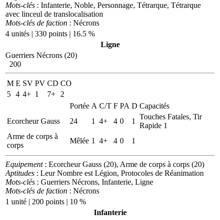
Mots-clés
: Infanterie, Noble, Personnage, Tétrarque, Tétrarque
avec linceul de translocalisation
Mots-clés de faction
: Nécrons
4 unités | 330 points | 16.5 %
Ligne
Guerriers Nécrons (20)
200
M
E
SV
PV
CD
CO
5
4
4+
1
7+
2
Portée
A
C/T
F
PA
D
Capacités
Touches Fatales, Tir
Ecorcheur Gauss
24
1
4+
4
0
1
Rapide 1
Arme de corps à
Mêlée
1
4+
4
0
1
corps
Equipement
: Ecorcheur Gauss (20), Arme de corps à corps (20)
Aptitudes
: Leur Nombre est Légion, Protocoles de Réanimation
Mots-clés
: Guerriers Nécrons, Infanterie, Ligne
Mots-clés de faction
: Nécrons
1 unité | 200 points | 10 %
Infanterie