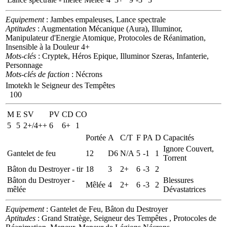
Equipement
: Jambes empaleuses, Lance spectrale
Aptitudes
: Augmentation Mécanique (Aura), Illuminor,
Manipulateur d'Energie Atomique, Protocoles de Réanimation,
Insensible à la Douleur 4+
Mots-clés
: Cryptek, Héros Epique, Illuminor Szeras, Infanterie,
Personnage
Mots-clés de faction
: Nécrons
Imotekh le Seigneur des Tempêtes
100
M
E
SV
PV
CD
CO
5
5
2+/4++
6
6+
1
Portée
A
C/T
F
PA
D
Capacités
Ignore Couvert,
Gantelet de feu
12
D6
N/A
5
-1
1
Torrent
Bâton du Destroyer - tir
18
3
2+
6
-3
2
Bâton du Destroyer -
Blessures
Mêlée
4
2+
6
-3
2
mêlée
Dévastatrices
Equipement
: Gantelet de Feu, Bâton du Destroyer
Aptitudes
: Grand Stratège, Seigneur des Tempêtes , Protocoles de