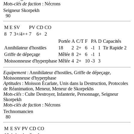
Mots-clés de faction
: Nécrons
Seigneur Skorpekh
90
M
E
SV
PV
CD
CO
8
7
3+/4++
7
6+
2
Portée
A
C/T
F
PA
D
Capacités
Annihilateur d'hostiles
18
2
2+
6
-1
1
Tir Rapide 2
Griffe de dépeçage
Mêlée
8
2+
6
-1
1
Moissonneuse d'hyperphase
Mêlée
4
2+
10
-3
3
Equipement
: Annihilateur d'hostiles, Griffe de dépeçage,
Moissonneuse d'hyperphase
Aptitudes
: Moisson Écarlate, Unis dans la Destruction, Protocoles
de Réanimation, Meneur, Meneur de Skorpekhs
Mots-clés
: Culte Destroyer, Infanterie, Personnage, Seigneur
Skorpekh
Mots-clés de faction
: Nécrons
Technomancien
80
M
E
SV
PV
CD
CO