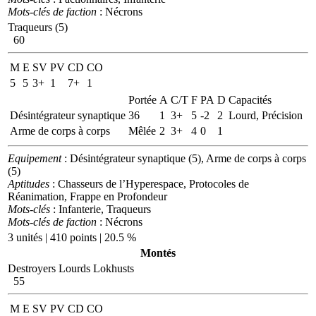
Mots-clés de faction
: Nécrons
Traqueurs (5)
60
M
E
SV
PV
CD
CO
5
5
3+
1
7+
1
Portée
A
C/T
F
PA
D
Capacités
Désintégrateur synaptique
36
1
3+
5
-2
2
Lourd, Précision
Arme de corps à corps
Mêlée
2
3+
4
0
1
Equipement
: Désintégrateur synaptique (5), Arme de corps à corps
(5)
Aptitudes
: Chasseurs de l’Hyperespace, Protocoles de
Réanimation, Frappe en Profondeur
Mots-clés
: Infanterie, Traqueurs
Mots-clés de faction
: Nécrons
3 unités | 410 points | 20.5 %
Montés
Destroyers Lourds Lokhusts
55
M
E
SV
PV
CD
CO