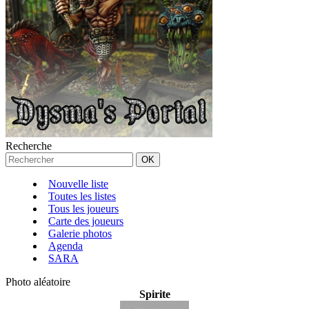
Recherche
Nouvelle liste
Toutes les listes
Tous les joueurs
Carte des joueurs
Galerie photos
Agenda
SARA
Photo aléatoire
Spirite