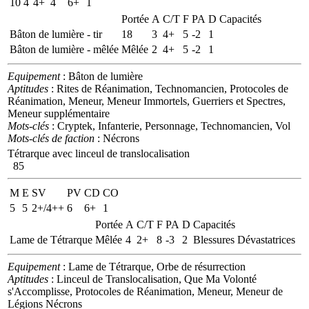
10
4
4+
4
6+
1
Portée
A
C/T
F
PA
D
Capacités
Bâton de lumière - tir
18
3
4+
5
-2
1
Bâton de lumière - mêlée
Mêlée
2
4+
5
-2
1
Equipement
: Bâton de lumière
Aptitudes
: Rites de Réanimation, Technomancien, Protocoles de
Réanimation, Meneur, Meneur Immortels, Guerriers et Spectres,
Meneur supplémentaire
Mots-clés
: Cryptek, Infanterie, Personnage, Technomancien, Vol
Mots-clés de faction
: Nécrons
Tétrarque avec linceul de translocalisation
85
M
E
SV
PV
CD
CO
5
5
2+/4++
6
6+
1
Portée
A
C/T
F
PA
D
Capacités
Lame de Tétrarque
Mêlée
4
2+
8
-3
2
Blessures Dévastatrices
Equipement
: Lame de Tétrarque, Orbe de résurrection
Aptitudes
: Linceul de Translocalisation, Que Ma Volonté
s'Accomplisse, Protocoles de Réanimation, Meneur, Meneur de
Légions Nécrons