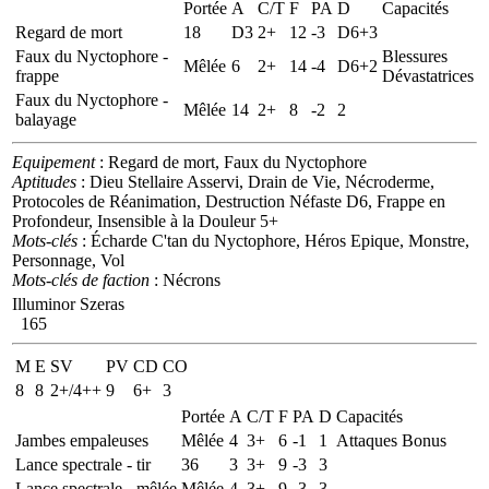
Portée
A
C/T
F
PA
D
Capacités
Regard de mort
18
D3
2+
12
-3
D6+3
Faux du Nyctophore -
Blessures
Mêlée
6
2+
14
-4
D6+2
frappe
Dévastatrices
Faux du Nyctophore -
Mêlée
14
2+
8
-2
2
balayage
Equipement
: Regard de mort, Faux du Nyctophore
Aptitudes
: Dieu Stellaire Asservi, Drain de Vie, Nécroderme,
Protocoles de Réanimation, Destruction Néfaste D6, Frappe en
Profondeur, Insensible à la Douleur 5+
Mots-clés
: Écharde C'tan du Nyctophore, Héros Epique, Monstre,
Personnage, Vol
Mots-clés de faction
: Nécrons
Illuminor Szeras
165
M
E
SV
PV
CD
CO
8
8
2+/4++
9
6+
3
Portée
A
C/T
F
PA
D
Capacités
Jambes empaleuses
Mêlée
4
3+
6
-1
1
Attaques Bonus
Lance spectrale - tir
36
3
3+
9
-3
3
Lance spectrale - mêlée
Mêlée
4
3+
9
-3
3