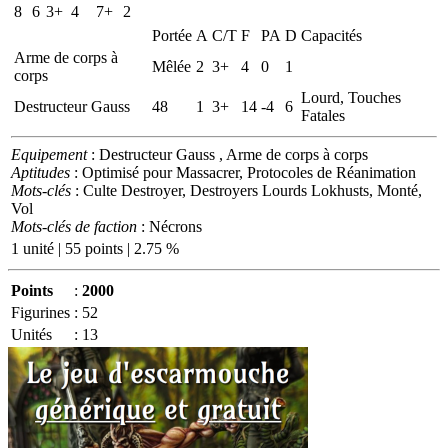
8
6
3+
4
7+
2
Portée
A
C/T
F
PA
D
Capacités
Arme de corps à
Mêlée
2
3+
4
0
1
corps
Lourd, Touches
Destructeur Gauss
48
1
3+
14
-4
6
Fatales
Equipement
: Destructeur Gauss , Arme de corps à corps
Aptitudes
: Optimisé pour Massacrer, Protocoles de Réanimation
Mots-clés
: Culte Destroyer, Destroyers Lourds Lokhusts, Monté,
Vol
Mots-clés de faction
: Nécrons
1 unité | 55 points | 2.75 %
Points
:
2000
Figurines
:
52
Unités
:
13