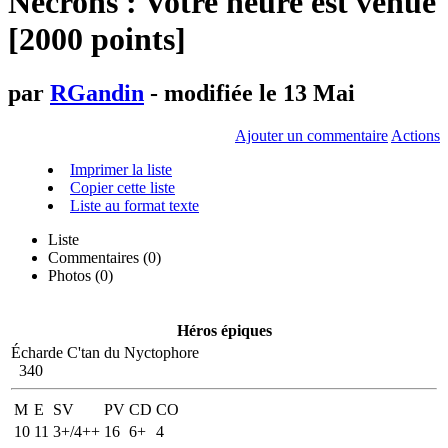
Necrons : Votre heure est venue
[2000 points]
par
RGandin
- modifiée le 13 Mai
Ajouter un commentaire
Actions
Imprimer la liste
Copier cette liste
Liste au format texte
Liste
Commentaires (
0
)
Photos (0)
Héros épiques
Écharde C'tan du Nyctophore
340
M
E
SV
PV
CD
CO
10
11
3+/4++
16
6+
4