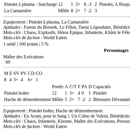
Pistolet à plasma - Surcharge
12
1
3+
8
-3
2
Pistolet, A Risqu
La Carnassière
Mêlée
8
2+
7
-2
3
Equipement
: Pistolet à plasma, La Carnassière
Aptitudes
: Fureur du Berserk, Le Félon, Tueur Légendaire, Bénédic
Mots-clés
: Chaos, Explosifs, Héros Epique, Infanterie, Khârn le Fé
Mots-clés de faction
: World Eaters
1 unité | 100 points | 5 %
Personnages
Maître des Exécutions
60
M
E
SV
PV
CD
CO
8
4
3+
4
6+
1
Portée
A
C/T
F
PA
D
Capacités
Pistolet bolter
12
1
3+
4
0
1
Pistolet
Hache de démembrement
Mêlée
5
2+
7
-2
2
Blessures Dévastatri
Equipement
: Pistolet bolter, Hache de démembrement
Aptitudes
: En Avant, pour le Sang !, Un Crâne de Valeur, Bénédict
Mots-clés
: Chaos, Infanterie, Khorne, Maître des Exécutions, Perso
Mots-clés de faction
: World Eaters