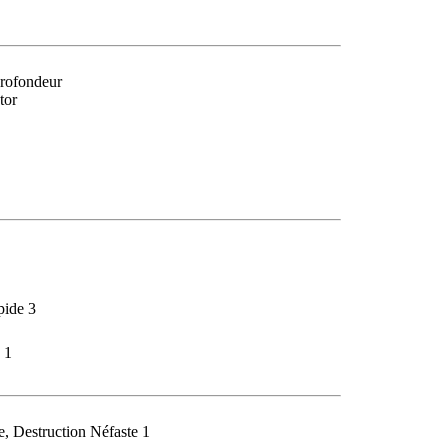
Profondeur
tor
pide 3
 1
e, Destruction Néfaste 1