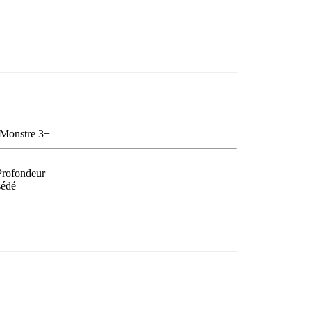
-Monstre 3+
Profondeur
sédé