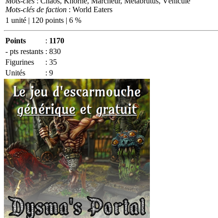
Mots-clés
: Chaos, Khorne, Marcheur, Métabrutus, Véhicule
Mots-clés de faction
: World Eaters
1 unité | 120 points | 6 %
Points
:
1170
- pts restants
:
830
Figurines
:
35
Unités
:
9