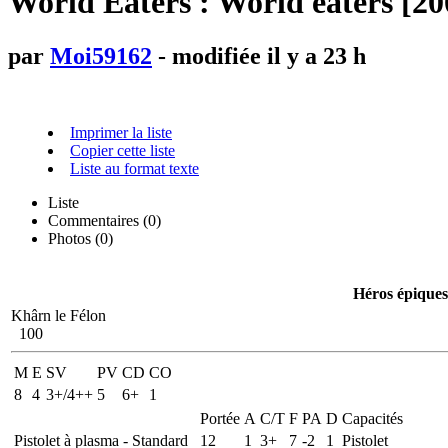
World Eaters : World eaters [20
par
Moi59162
- modifiée il y a 23 h
Imprimer la liste
Copier cette liste
Liste au format texte
Liste
Commentaires (
0
)
Photos (0)
Héros épiques
Khârn le Félon
100
M
E
SV
PV
CD
CO
8
4
3+/4++
5
6+
1
Portée
A
C/T
F
PA
D
Capacités
Pistolet à plasma - Standard
12
1
3+
7
-2
1
Pistolet