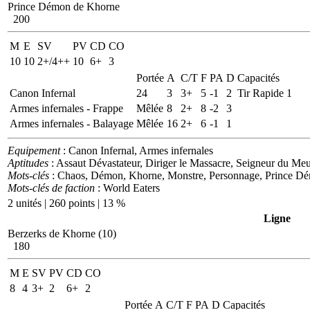
Prince Démon de Khorne
200
M
E
SV
PV
CD
CO
10
10
2+/4++
10
6+
3
Portée
A
C/T
F
PA
D
Capacités
Canon Infernal
24
3
3+
5
-1
2
Tir Rapide 1
Armes infernales - Frappe
Mêlée
8
2+
8
-2
3
Armes infernales - Balayage
Mêlée
16
2+
6
-1
1
Equipement
: Canon Infernal, Armes infernales
Aptitudes
: Assaut Dévastateur, Diriger le Massacre, Seigneur du Me
Mots-clés
: Chaos, Démon, Khorne, Monstre, Personnage, Prince D
Mots-clés de faction
: World Eaters
2 unités | 260 points | 13 %
Ligne
Berzerks de Khorne (10)
180
M
E
SV
PV
CD
CO
8
4
3+
2
6+
2
Portée
A
C/T
F
PA
D
Capacités