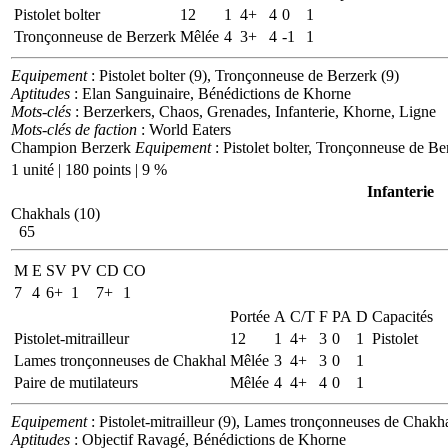
Pistolet bolter
12
1
4+
4
0
1
Tronçonneuse de Berzerk
Mêlée
4
3+
4
-1
1
Equipement
: Pistolet bolter (9), Tronçonneuse de Berzerk (9)
Aptitudes
: Elan Sanguinaire, Bénédictions de Khorne
Mots-clés
: Berzerkers, Chaos, Grenades, Infanterie, Khorne, Ligne
Mots-clés de faction
: World Eaters
Champion Berzerk
Equipement
: Pistolet bolter, Tronçonneuse de Be
1 unité | 180 points | 9 %
Infanterie
Chakhals (10)
65
M
E
SV
PV
CD
CO
7
4
6+
1
7+
1
Portée
A
C/T
F
PA
D
Capacités
Pistolet-mitrailleur
12
1
4+
3
0
1
Pistolet
Lames tronçonneuses de Chakhal
Mêlée
3
4+
3
0
1
Paire de mutilateurs
Mêlée
4
4+
4
0
1
Equipement
: Pistolet-mitrailleur (9), Lames tronçonneuses de Chakha
Aptitudes
: Objectif Ravagé, Bénédictions de Khorne