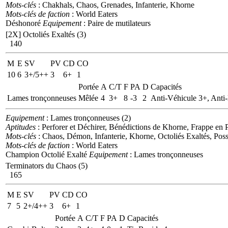
Mots-clés
: Chakhals, Chaos, Grenades, Infanterie, Khorne
Mots-clés de faction
: World Eaters
Déshonoré
Equipement
: Paire de mutilateurs
[2X]
Octoliés Exaltés (3)
140
M
E
SV
PV
CD
CO
10
6
3+/5++
3
6+
1
Portée
A
C/T
F
PA
D
Capacités
Lames tronçonneuses
Mêlée
4
3+
8
-3
2
Anti-Véhicule 3+, Anti
Equipement
: Lames tronçonneuses (2)
Aptitudes
: Perforer et Déchirer, Bénédictions de Khorne, Frappe en 
Mots-clés
: Chaos, Démon, Infanterie, Khorne, Octoliés Exaltés, Pos
Mots-clés de faction
: World Eaters
Champion Octolié Exalté
Equipement
: Lames tronçonneuses
Terminators du Chaos (5)
165
M
E
SV
PV
CD
CO
7
5
2+/4++
3
6+
1
Portée
A
C/T
F
PA
D
Capacités