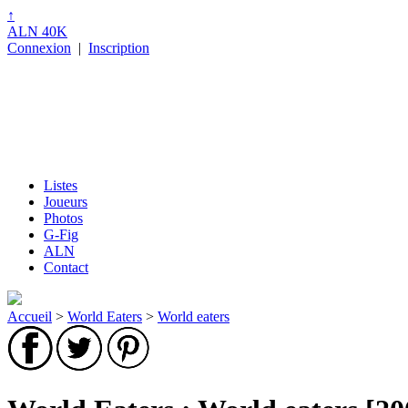
↑
ALN 40K
Connexion
|
Inscription
Listes
Joueurs
Photos
G-Fig
ALN
Contact
Accueil
>
World Eaters
>
World eaters