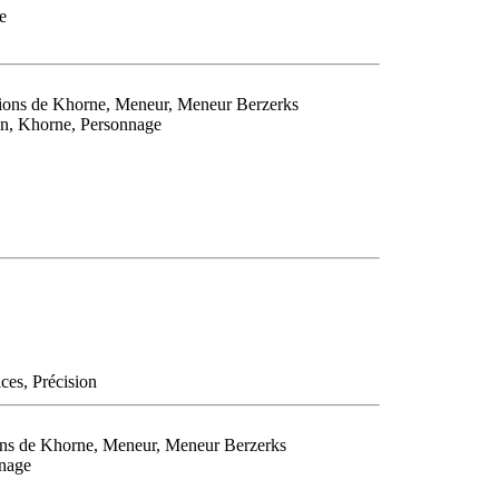
e
tions de Khorne, Meneur, Meneur Berzerks
lon, Khorne, Personnage
ces, Précision
ions de Khorne, Meneur, Meneur Berzerks
nnage