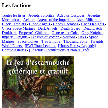
Les factions
Toutes les listes
-
Adepta Sororitas
-
Adeptus Custodes
-
Adeptus
Mechanicus
-
Aeldari
-
Agents of the Imperium
-
Astra Militarum
-
Black Templars
-
Blood Angels
-
Chaos Daemons
-
Chaos Knights
-
Chaos Space Marines
-
Dark Angels
-
Death Guard
-
Deathwatch
-
Drukhari
-
Emperor's Children
-
Genestealer Cults
-
Grey Knights
-
Imperial Knights
-
Leagues of Votann
-
Necrons
-
Orks
-
Space
Marines
-
Space wolves
-
T'au Empire
-
Thousand Sons
-
Tyranids
-
World Eaters
-
[FW] Titan Legions
-
[Horus Heresy Legends]
Heretic Astartes
-
[Legends] Fortifications et Non Alignés