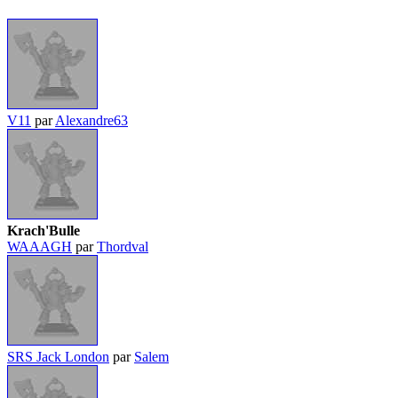
V11
par
Alexandre63
Krach'Bulle
WAAAGH
par
Thordval
SRS Jack London
par
Salem