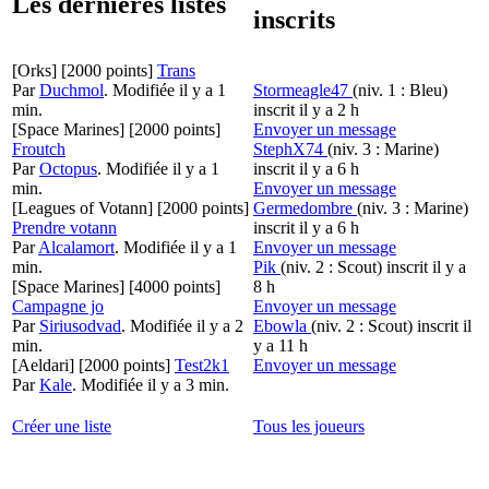
Les dernières listes
inscrits
[Orks]
[2000 points]
Trans
Par
Duchmol
.
Modifiée il y a 1
Stormeagle47
(niv. 1 : Bleu)
min.
inscrit il y a 2 h
[Space Marines]
[2000 points]
Envoyer un message
Froutch
StephX74
(niv. 3 : Marine)
Par
Octopus
.
Modifiée il y a 1
inscrit il y a 6 h
min.
Envoyer un message
[Leagues of Votann]
[2000 points]
Germedombre
(niv. 3 : Marine)
Prendre votann
inscrit il y a 6 h
Par
Alcalamort
.
Modifiée il y a 1
Envoyer un message
min.
Pik
(niv. 2 : Scout)
inscrit il y a
[Space Marines]
[4000 points]
8 h
Campagne jo
Envoyer un message
Par
Siriusodvad
.
Modifiée il y a 2
Ebowla
(niv. 2 : Scout)
inscrit il
min.
y a 11 h
[Aeldari]
[2000 points]
Test2k1
Envoyer un message
Par
Kale
.
Modifiée il y a 3 min.
Créer une liste
Tous les joueurs