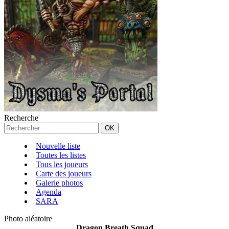
Recherche
Nouvelle liste
Toutes les listes
Tous les joueurs
Carte des joueurs
Galerie photos
Agenda
SARA
Photo aléatoire
Dragon Breath Squad