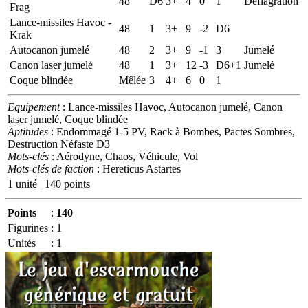
48
D6
3+
4
0
1
Déflagration
Frag
Lance-missiles Havoc -
48
1
3+
9
-2
D6
Krak
Autocanon jumelé
48
2
3+
9
-1
3
Jumelé
Canon laser jumelé
48
1
3+
12
-3
D6+1
Jumelé
Coque blindée
Mêlée
3
4+
6
0
1
Equipement
: Lance-missiles Havoc, Autocanon jumelé, Canon
laser jumelé, Coque blindée
Aptitudes
: Endommagé 1-5 PV, Rack à Bombes, Pactes Sombres,
Destruction Néfaste D3
Mots-clés
: Aérodyne, Chaos, Véhicule, Vol
Mots-clés de faction
: Hereticus Astartes
1 unité | 140 points
Points
:
140
Figurines
:
1
Unités
:
1