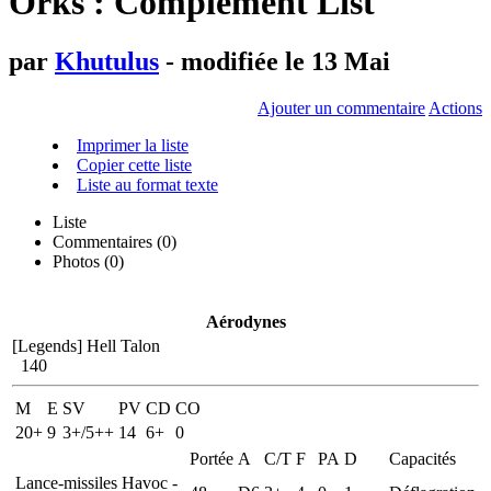
Orks : Complément List
par
Khutulus
- modifiée le 13 Mai
Ajouter un commentaire
Actions
Imprimer la liste
Copier cette liste
Liste au format texte
Liste
Commentaires (
0
)
Photos (0)
Aérodynes
[Legends] Hell Talon
140
M
E
SV
PV
CD
CO
20+
9
3+/5++
14
6+
0
Portée
A
C/T
F
PA
D
Capacités
Lance-missiles Havoc -