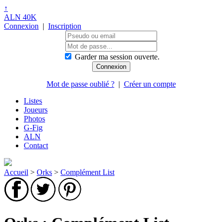
↑
ALN 40K
Connexion
|
Inscription
Garder ma session ouverte.
Mot de passe oublié ?
|
Créer un compte
Listes
Joueurs
Photos
G-Fig
ALN
Contact
Accueil
>
Orks
>
Complément List