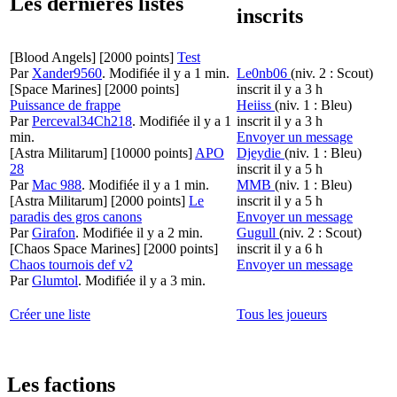
Les dernières listes
inscrits
[Blood Angels]
[2000 points]
Test
Par
Xander9560
.
Modifiée il y a 1 min.
Le0nb06
(niv. 2 : Scout)
[Space Marines]
[2000 points]
inscrit il y a 3 h
Puissance de frappe
Heiiss
(niv. 1 : Bleu)
Par
Perceval34Ch218
.
Modifiée il y a 1
inscrit il y a 3 h
min.
Envoyer un message
[Astra Militarum]
[10000 points]
APO
Djeydie
(niv. 1 : Bleu)
28
inscrit il y a 5 h
Par
Mac 988
.
Modifiée il y a 1 min.
MMB
(niv. 1 : Bleu)
[Astra Militarum]
[2000 points]
Le
inscrit il y a 5 h
paradis des gros canons
Envoyer un message
Par
Girafon
.
Modifiée il y a 2 min.
Gugull
(niv. 2 : Scout)
[Chaos Space Marines]
[2000 points]
inscrit il y a 6 h
Chaos tournois def v2
Envoyer un message
Par
Glumtol
.
Modifiée il y a 3 min.
Créer une liste
Tous les joueurs
Les factions