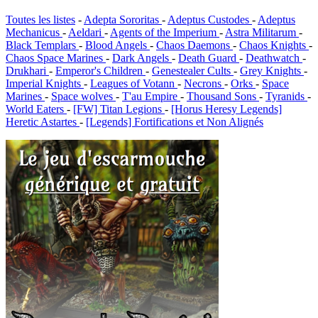
Toutes les listes
-
Adepta Sororitas
-
Adeptus Custodes
-
Adeptus
Mechanicus
-
Aeldari
-
Agents of the Imperium
-
Astra Militarum
-
Black Templars
-
Blood Angels
-
Chaos Daemons
-
Chaos Knights
-
Chaos Space Marines
-
Dark Angels
-
Death Guard
-
Deathwatch
-
Drukhari
-
Emperor's Children
-
Genestealer Cults
-
Grey Knights
-
Imperial Knights
-
Leagues of Votann
-
Necrons
-
Orks
-
Space
Marines
-
Space wolves
-
T'au Empire
-
Thousand Sons
-
Tyranids
-
World Eaters
-
[FW] Titan Legions
-
[Horus Heresy Legends]
Heretic Astartes
-
[Legends] Fortifications et Non Alignés