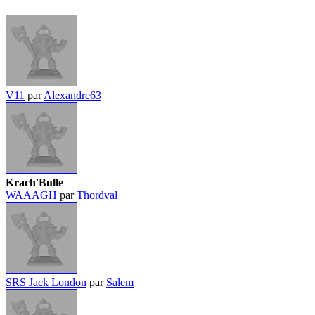
V11
par
Alexandre63
Krach'Bulle
WAAAGH
par
Thordval
SRS Jack London
par
Salem