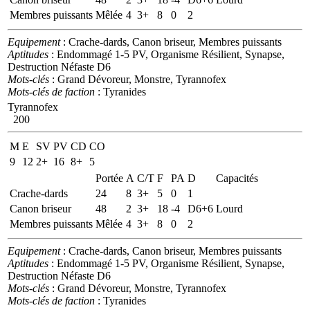
Membres puissants
Mêlée
4
3+
8
0
2
Equipement
: Crache-dards, Canon briseur, Membres puissants
Aptitudes
: Endommagé 1-5 PV, Organisme Résilient, Synapse,
Destruction Néfaste D6
Mots-clés
: Grand Dévoreur, Monstre, Tyrannofex
Mots-clés de faction
: Tyranides
Tyrannofex
200
M
E
SV
PV
CD
CO
9
12
2+
16
8+
5
Portée
A
C/T
F
PA
D
Capacités
Crache-dards
24
8
3+
5
0
1
Canon briseur
48
2
3+
18
-4
D6+6
Lourd
Membres puissants
Mêlée
4
3+
8
0
2
Equipement
: Crache-dards, Canon briseur, Membres puissants
Aptitudes
: Endommagé 1-5 PV, Organisme Résilient, Synapse,
Destruction Néfaste D6
Mots-clés
: Grand Dévoreur, Monstre, Tyrannofex
Mots-clés de faction
: Tyranides