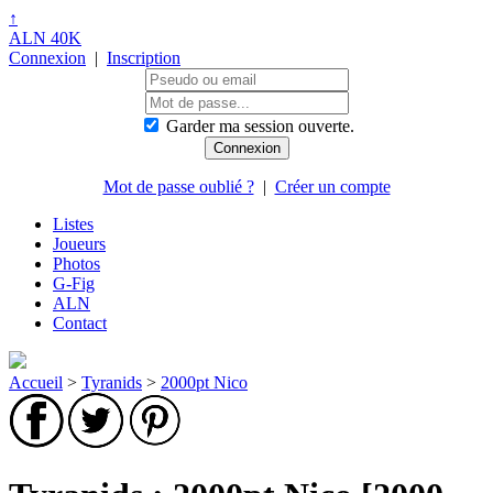
↑
ALN 40K
Connexion
|
Inscription
Garder ma session ouverte.
Mot de passe oublié ?
|
Créer un compte
Listes
Joueurs
Photos
G-Fig
ALN
Contact
Accueil
>
Tyranids
>
2000pt Nico