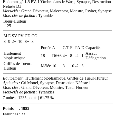
Endommagé 1-5 PV, L'Ombre dans le Warp, Synapse, Destruction
Néfaste D3
Mots-clés
: Grand Dévoreur, Maleceptor, Monstre, Psyker, Synapse
Mots-clés de faction
: Tyranides
Tueur-Hurleur
125
M
E
SV
PV
CD
CO
8
9
2+
10
8+
3
Portée
A
C/T
F
PA
D
Capacités
Hurlement
Assaut,
18
D6+3
4+
8
-2
1
bioplasmique
Déflagration
Griffes de Tueur-
Mêlée
10
3+
10
-2
3
Hurleur
Equipement
: Hurlement bioplasmique, Griffes de Tueur-Hurleur
Aptitudes
: Cri Mortel, Synapse, Destruction Néfaste 1
Mots-clés
: Grand Dévoreur, Monstre, Tueur-Hurleur
Mots-clés de faction
: Tyranides
7 unités | 1235 points | 61.75 %
Points
:
1985
Figurines
:
23