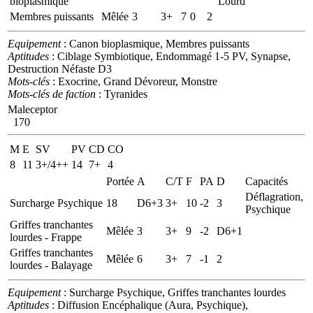
bioplasmique
Lourd
Membres puissants
Mêlée
3
3+
7
0
2
Equipement
: Canon bioplasmique, Membres puissants
Aptitudes
: Ciblage Symbiotique, Endommagé 1-5 PV, Synapse,
Destruction Néfaste D3
Mots-clés
: Exocrine, Grand Dévoreur, Monstre
Mots-clés de faction
: Tyranides
Maleceptor
170
M
E
SV
PV
CD
CO
8
11
3+/4++
14
7+
4
Portée
A
C/T
F
PA
D
Capacités
Déflagration,
Surcharge Psychique
18
D6+3
3+
10
-2
3
Psychique
Griffes tranchantes
Mêlée
3
3+
9
-2
D6+1
lourdes - Frappe
Griffes tranchantes
Mêlée
6
3+
7
-1
2
lourdes - Balayage
Equipement
: Surcharge Psychique, Griffes tranchantes lourdes
Aptitudes
: Diffusion Encéphalique (Aura, Psychique),