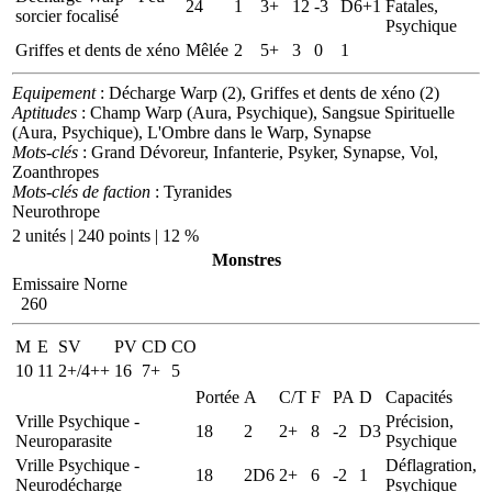
24
1
3+
12
-3
D6+1
Fatales,
sorcier focalisé
Psychique
Griffes et dents de xéno
Mêlée
2
5+
3
0
1
Equipement
: Décharge Warp (2), Griffes et dents de xéno (2)
Aptitudes
: Champ Warp (Aura, Psychique), Sangsue Spirituelle
(Aura, Psychique), L'Ombre dans le Warp, Synapse
Mots-clés
: Grand Dévoreur, Infanterie, Psyker, Synapse, Vol,
Zoanthropes
Mots-clés de faction
: Tyranides
Neurothrope
2 unités | 240 points | 12 %
Monstres
Emissaire Norne
260
M
E
SV
PV
CD
CO
10
11
2+/4++
16
7+
5
Portée
A
C/T
F
PA
D
Capacités
Vrille Psychique -
Précision,
18
2
2+
8
-2
D3
Neuroparasite
Psychique
Vrille Psychique -
Déflagration,
18
2D6
2+
6
-2
1
Neurodécharge
Psychique