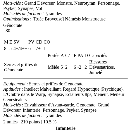
Mots-clés
: Grand Dévoreur, Monstre, Neurotyran, Personnage,
Psyker, Synapse, Vol
Mots-clés de faction
: Tyranides
Optimisations
: [Ruée Broyeuse] Némésis Monstrueuse
Génocrate
80
M
E
SV
PV
CD
CO
8
5
4+/4++
6
7+
1
Portée
A
C/T
F
PA
D
Capacités
Blessures
Serres et griffes de
Mêlée
5
2+
6
-2
2
Dévastatrices,
Génocrate
Jumelé
Equipement
: Serres et griffes de Génocrate
Aptitudes
: Intellect Malveillant, Regard Hypnotique (Psychique),
L'Ombre dans le Warp, Synapse, Eclaireurs 8ps, Meneur, Meneur
Genestealers
Mots-clés
: Envahisseur d'Avant-garde, Genocrate, Grand
Dévoreur, Infanterie, Personnage, Psyker, Synapse
Mots-clés de faction
: Tyranides
2 unités | 210 points | 10.5 %
Infanterie