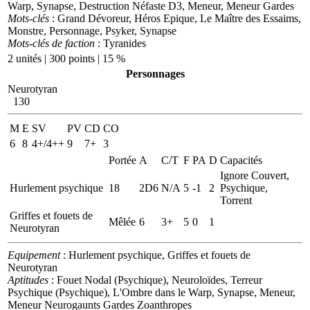
Warp, Synapse, Destruction Néfaste D3, Meneur, Meneur Gardes
Mots-clés
: Grand Dévoreur, Héros Epique, Le Maître des Essaims,
Monstre, Personnage, Psyker, Synapse
Mots-clés de faction
: Tyranides
2 unités | 300 points | 15 %
Personnages
Neurotyran
130
M
E
SV
PV
CD
CO
6
8
4+/4++
9
7+
3
Portée
A
C/T
F
PA
D
Capacités
Ignore Couvert,
Hurlement psychique
18
2D6
N/A
5
-1
2
Psychique,
Torrent
Griffes et fouets de
Mêlée
6
3+
5
0
1
Neurotyran
Equipement
: Hurlement psychique, Griffes et fouets de
Neurotyran
Aptitudes
: Fouet Nodal (Psychique), Neuroloïdes, Terreur
Psychique (Psychique), L'Ombre dans le Warp, Synapse, Meneur,
Meneur Neurogaunts Gardes Zoanthropes