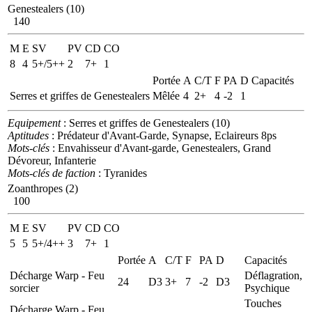
Genestealers (10)
140
M
E
SV
PV
CD
CO
8
4
5+/5++
2
7+
1
Portée
A
C/T
F
PA
D
Capacités
Serres et griffes de Genestealers
Mêlée
4
2+
4
-2
1
Equipement
: Serres et griffes de Genestealers (10)
Aptitudes
: Prédateur d'Avant-Garde, Synapse, Eclaireurs 8ps
Mots-clés
: Envahisseur d'Avant-garde, Genestealers, Grand
Dévoreur, Infanterie
Mots-clés de faction
: Tyranides
Zoanthropes (2)
100
M
E
SV
PV
CD
CO
5
5
5+/4++
3
7+
1
Portée
A
C/T
F
PA
D
Capacités
Décharge Warp - Feu
Déflagration,
24
D3
3+
7
-2
D3
sorcier
Psychique
Touches
Décharge Warp - Feu