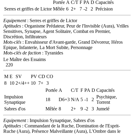
Portée
A
C/T
F
PA
D
Capacités
Serres et griffes de Lictor
Mêlée
6
2+
7
-2
2
Précision
Equipement
: Serres et griffes de Lictor
Aptitudes
: Organisme Prédateur, Peur de l'Invisible (Aura), Vrilles
Sensitives, Synapse, Agent Solitaire, Combat en Premier,
Discrétion, Infiltrateurs
Mots-clés
: Envahisseur d'Avant-garde, Grand Dévoreur, Héros
Epique, Infanterie, La Mort Subite, Personnage
Mots-clés de faction
: Tyranides
Le Maître des Essaims
220
M
E
SV
PV
CD
CO
8
10
2+/4++
10
7+
3
Portée
A
C/T
F
PA
D
Capacités
Impulsion
Psychique,
18
D6+3
N/A
5
-1
2
Synaptique
Torrent
Sabres d'os
Mêlée
8
2+
9
-2
3
Jumelé
Equipement
: Impulsion Synaptique, Sabres d'os
Aptitudes
: Commandant de la Ruche, Domination de l'Esprit-
Ruche (Aura), Présence Malveillante (Aura), L'Ombre dans le