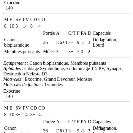
Exocrine
140
M
E
SV
PV
CD
CO
8
10
3+
14
8+
4
Portée
A
C/T
F
PA
D
Capacités
Canon
Déflagration,
36
D6+3
3+
9
-3
3
bioplasmique
Lourd
Membres puissants
Mêlée
3
3+
7
0
2
Equipement
: Canon bioplasmique, Membres puissants
Aptitudes
: Ciblage Symbiotique, Endommagé 1-5 PV, Synapse,
Destruction Néfaste D3
Mots-clés
: Exocrine, Grand Dévoreur, Monstre
Mots-clés de faction
: Tyranides
Exocrine
140
M
E
SV
PV
CD
CO
8
10
3+
14
8+
4
Portée
A
C/T
F
PA
D
Capacités
Canon
Déflagration,
36
D6+3
3+
9
-3
3