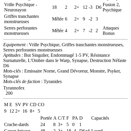
Vrille Psychique -
Fusion 2,
18
2
2+
12
-3
D6
Neurorayon
Psychique
Griffes tranchantes
Mêlée
6
2+
9
-2
3
monstrueuses
Serres perforantes
Attaques
Mêlée
4
2+
7
-2
2
monstrueuses
Bonus
Equipement
: Vrille Psychique, Griffes tranchantes monstrueuses,
Serres perforantes monstrueuses
Aptitudes
: But Singulier, Endommagé 1-5 PV, Résistance
Surnaturelle, L'Ombre dans le Warp, Synapse, Destruction Néfaste
D6
Mots-clés
: Emissaire Norne, Grand Dévoreur, Monstre, Psyker,
Synapse
Mots-clés de faction
: Tyranides
Tyrannofex
200
M
E
SV
PV
CD
CO
9
12
2+
16
8+
5
Portée
A
C/T
F
PA
D
Capacités
Crache-dards
24
8
3+
5
0
1
Canon briseur
48
2
3+
18
-4
D6+6
Lourd