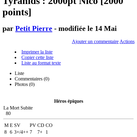
Tyranids : 2000pt Nico [2000
points]
par
Petit Pierre
- modifiée le 14 Mai
Ajouter un commentaire
Actions
Imprimer la liste
Copier cette liste
Liste au format texte
Liste
Commentaires (
0
)
Photos (0)
Héros épiques
La Mort Subite
80
M
E
SV
PV
CD
CO
8
6
3+/4++
7
7+
1